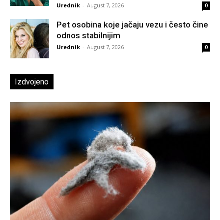
Urednik
-
August 7, 2026
0
Pet osobina koje jačaju vezu i često čine
odnos stabilnijim
Urednik
-
August 7, 2026
0
Izdvojeno