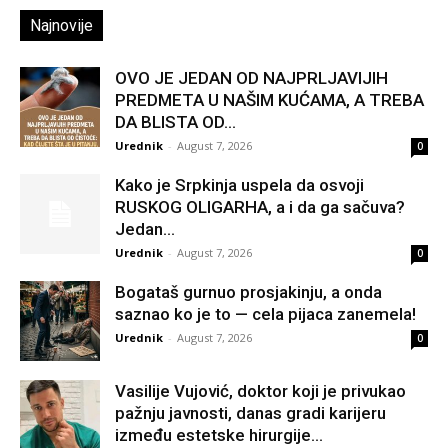
Najnovije
OVO JE JEDAN OD NAJPRLJAVIJIH
PREDMETA U NAŠIM KUĆAMA, A TREBA
DA BLISTA OD...
Urednik
-
August 7, 2026
0
Kako je Srpkinja uspela da osvoji
RUSKOG OLIGARHA, a i da ga sačuva?
Jedan...
Urednik
-
August 7, 2026
0
Bogataš gurnuo prosjakinju, a onda
saznao ko je to — cela pijaca zanemela!
Urednik
-
August 7, 2026
0
Vasilije Vujović, doktor koji je privukao
pažnju javnosti, danas gradi karijeru
između estetske hirurgije...