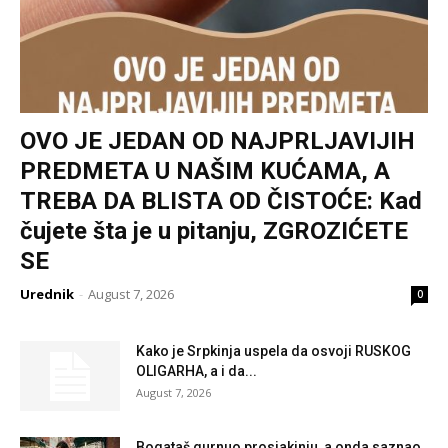
OVO JE JEDAN OD NAJPRLJAVIJIH
PREDMETA U NAŠIM KUĆAMA, A
TREBA DA BLISTA OD ČISTOĆE: Kad
čujete šta je u pitanju, ZGROZIĆETE
SE
Urednik
-
August 7, 2026
0
Kako je Srpkinja uspela da osvoji RUSKOG
OLIGARHA, a i da...
August 7, 2026
Bogataš gurnuo prosjakinju, a onda saznao