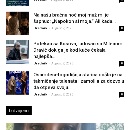
Na našu bračnu noć moj muž mi je
šapnuo: „Napokon si moja.” Ali kada...
Urednik
-
August 7, 2026
0
Potekao sa Kosova, ludovao sa Milenom
Dravić dok ga je kod kuće čekala
najlepša...
Urednik
-
August 7, 2026
0
Osamdesetogodišnja starica došla je na
takmičenje talenata i zamolila za dozvolu
da otpeva svoju...
Urednik
-
August 7, 2026
0
Izdvojeno