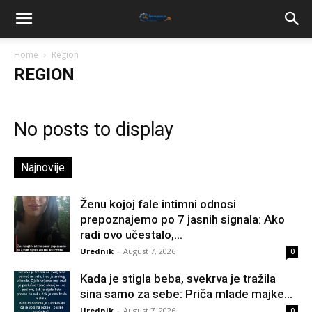
Home
Region
REGION
No posts to display
Najnovije
Ženu kojoj fale intimni odnosi
prepoznajemo po 7 jasnih signala: Ako
radi ovo učestalo,...
Urednik
-
August 7, 2026
0
Kada je stigla beba, svekrva je tražila
sina samo za sebe: Priča mlade majke...
Urednik
-
August 7, 2026
0