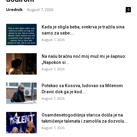
Urednik
-
August 7, 2026
0
Kada je stigla beba, svekrva je tražila sina
samo za sebe:...
August 7, 2026
Na našu bračnu noć moj muž mi je šapnuo:
„Napokon si...
August 7, 2026
Potekao sa Kosova, ludovao sa Milenom
Dravić dok ga je kod...
August 7, 2026
Osamdesetogodišnja starica došla je na
takmičenje talenata i zamolila za dozvolu...
August 7, 2026