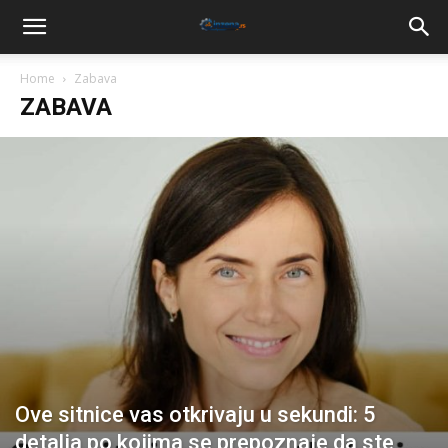
Home
Zabava
ZABAVA
Ove sitnice vas otkrivaju u sekundi: 5
detalja po kojima se prepoznaje da ste