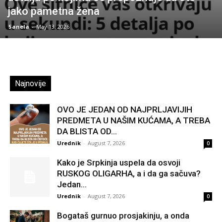
jako pametna žena
Sanela
-
May 13, 2026
Najnovije
OVO JE JEDAN OD NAJPRLJAVIJIH
PREDMETA U NAŠIM KUĆAMA, A TREBA
DA BLISTA OD...
Urednik
-
August 7, 2026
0
Kako je Srpkinja uspela da osvoji
RUSKOG OLIGARHA, a i da ga sačuva?
Jedan...
Urednik
-
August 7, 2026
0
Bogataš gurnuo prosjakinju, a onda