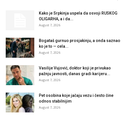
Kako je Srpkinja uspela da osvoji RUSKOG
OLIGARHA, a i da...
August 7, 2026
Bogataš gurnuo prosjakinju, a onda saznao
ko je to — cela...
August 7, 2026
Vasilije Vujović, doktor koji je privukao
pažnju javnosti, danas gradi karijeru...
August 7, 2026
Pet osobina koje jačaju vezu i često čine
odnos stabilnijim
August 7, 2026