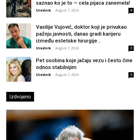
saznao ko je to — cela pijaca zanemela!
Urednik
-
August 7, 2026
0
Vasilije Vujović, doktor koji je privukao
pažnju javnosti, danas gradi karijeru
između estetske hirurgije...
Urednik
-
August 7, 2026
0
Pet osobina koje jačaju vezu i često čine
odnos stabilnijim
Urednik
-
August 7, 2026
0
Izdvojeno