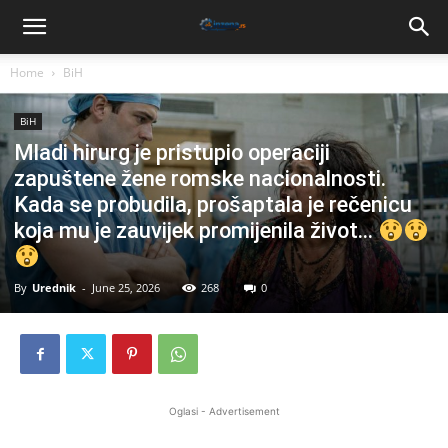
Home
BiH
BiH
Mladi hirurg je pristupio operaciji
zapuštene žene romske nacionalnosti.
Kada se probudila, prošaptala je rečenicu
koja mu je zauvijek promijenila život…
By
Urednik
-
June 25, 2026
268
0
Oglasi - Advertisement