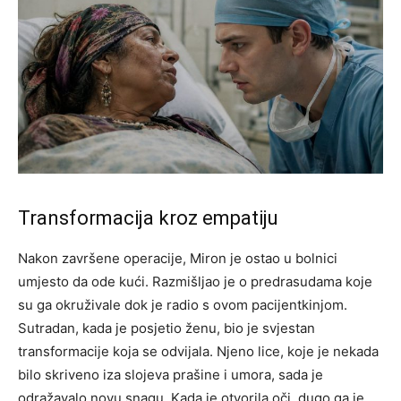
Transformacija kroz empatiju
Nakon završene operacije, Miron je ostao u bolnici
umjesto da ode kući. Razmišljao je o predrasudama koje
su ga okruživale dok je radio s ovom pacijentkinjom.
Sutradan, kada je posjetio ženu, bio je svjestan
transformacije koja se odvijala.
Njeno lice, koje je nekada
bilo skriveno iza slojeva prašine i umora, sada je
odražavalo novu snagu. Kada je otvorila oči, dugo ga je