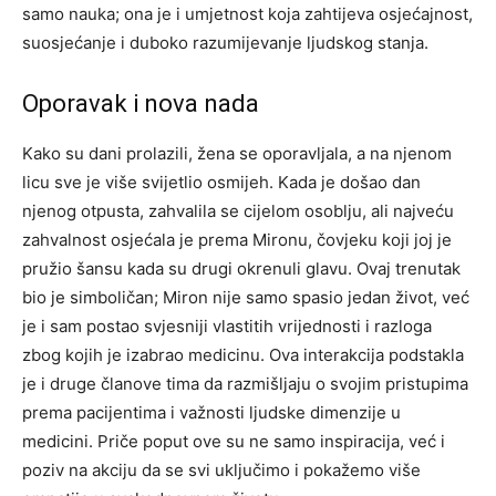
samo nauka; ona je i umjetnost koja zahtijeva osjećajnost,
suosjećanje i duboko razumijevanje ljudskog stanja.
Oporavak i nova nada
Kako su dani prolazili, žena se oporavljala, a na njenom
licu sve je više svijetlio osmijeh. Kada je došao dan
njenog otpusta, zahvalila se cijelom osoblju, ali najveću
zahvalnost osjećala je prema Mironu, čovjeku koji joj je
pružio šansu kada su drugi okrenuli glavu.
Ovaj trenutak
bio je simboličan; Miron nije samo spasio jedan život, već
je i sam postao svjesniji vlastitih vrijednosti i razloga
zbog kojih je izabrao medicinu. Ova interakcija podstakla
je i druge članove tima da razmišljaju o svojim pristupima
prema pacijentima i važnosti ljudske dimenzije u
medicini.
Priče poput ove su ne samo inspiracija, već i
poziv na akciju da se svi uključimo i pokažemo više