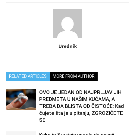
Urednik
RELATED ARTICLES
MORE FROM AUTHOR
OVO JE JEDAN OD NAJPRLJAVIJIH
PREDMETA U NAŠIM KUĆAMA, A
TREBA DA BLISTA OD ČISTOĆE: Kad
čujete šta je u pitanju, ZGROZIĆETE
SE
Kako je Srpkinja uspela da osvoji