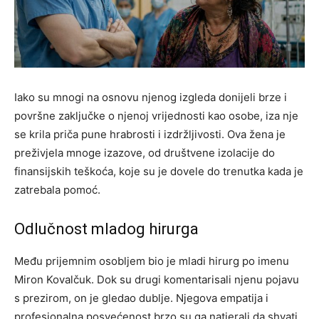
Iako su mnogi na osnovu njenog izgleda donijeli brze i
površne zaključke o njenoj vrijednosti kao osobe, iza nje
se krila priča pune hrabrosti i izdržljivosti. Ova žena je
preživjela mnoge izazove, od društvene izolacije do
finansijskih teškoća, koje su je dovele do trenutka kada je
zatrebala pomoć.
Odlučnost mladog hirurga
Među prijemnim osobljem bio je mladi hirurg po imenu
Miron Kovalčuk. Dok su drugi komentarisali njenu pojavu
s prezirom, on je gledao dublje. Njegova empatija i
profesionalna posvećenost brzo su ga natjerali da shvati