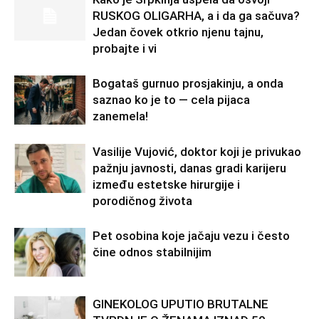
RUSKOG OLIGARHA, a i da ga sačuva?
Jedan čovek otkrio njenu tajnu,
probajte i vi
Bogataš gurnuo prosjakinju, a onda
saznao ko je to — cela pijaca
zanemela!
Vasilije Vujović, doktor koji je privukao
pažnju javnosti, danas gradi karijeru
između estetske hirurgije i
porodičnog života
Pet osobina koje jačaju vezu i često
čine odnos stabilnijim
GINEKOLOG UPUTIO BRUTALNE