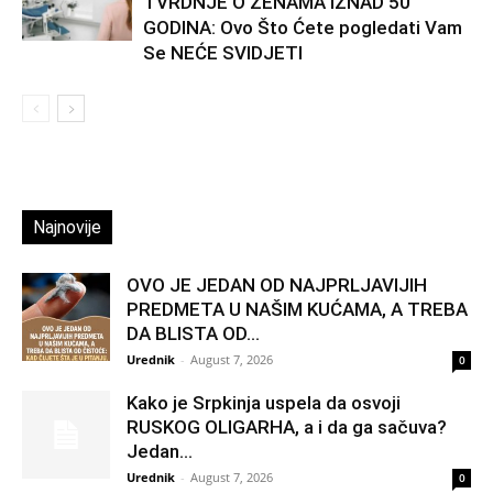
TVRDNJE O ŽENAMA IZNAD 50
GODINA: Ovo Što Ćete pogledati Vam
Se NEĆE SVIDJETI
Najnovije
OVO JE JEDAN OD NAJPRLJAVIJIH
PREDMETA U NAŠIM KUĆAMA, A TREBA
DA BLISTA OD...
Urednik
-
August 7, 2026
0
Kako je Srpkinja uspela da osvoji
RUSKOG OLIGARHA, a i da ga sačuva?
Jedan...
Urednik
-
August 7, 2026
0