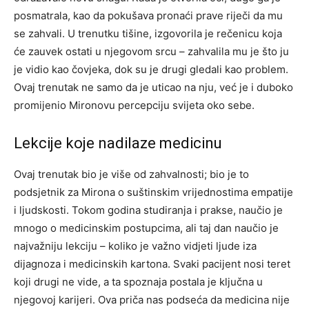
posmatrala, kao da pokušava pronaći prave riječi da mu
se zahvali.
U trenutku tišine, izgovorila je rečenicu koja
će zauvek ostati u njegovom srcu – zahvalila mu je što ju
je vidio kao čovjeka, dok su je drugi gledali kao problem.
Ovaj trenutak ne samo da je uticao na nju, već je i duboko
promijenio Mironovu percepciju svijeta oko sebe.
Lekcije koje nadilaze medicinu
Ovaj trenutak bio je više od zahvalnosti; bio je to
podsjetnik za Mirona o suštinskim vrijednostima empatije
i ljudskosti. Tokom godina studiranja i prakse, naučio je
mnogo o medicinskim postupcima, ali taj dan naučio je
najvažniju lekciju – koliko je važno vidjeti ljude iza
dijagnoza i medicinskih kartona.
Svaki pacijent nosi teret
koji drugi ne vide, a ta spoznaja postala je ključna u
njegovoj karijeri. Ova priča nas podseća da medicina nije