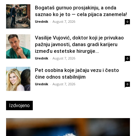
Bogataš gurnuo prosjakinju, a onda
saznao ko je to — cela pijaca zanemela!
Urednik
-
August 7, 2026
0
Vasilije Vujović, doktor koji je privukao
pažnju javnosti, danas gradi karijeru
između estetske hirurgije...
Urednik
-
August 7, 2026
0
Pet osobina koje jačaju vezu i često
čine odnos stabilnijim
Urednik
-
August 7, 2026
0
Izdvojeno