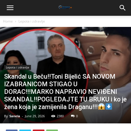
Home
Lepota i zdravlje
Lepota i zdravlje
Skandal u Beču!!Toni Bijelić SA NOVOM
IZABRANICOM STIGAO U
DORAC!!!MARKO NAPRAVIO NEVIĐENI
SKANDAL!!POGLEDAJTE TU BRUKU i ko je
žena koja je zamijenila Draganu!!!
By
Sanela
-
June 29, 2026
2380
0