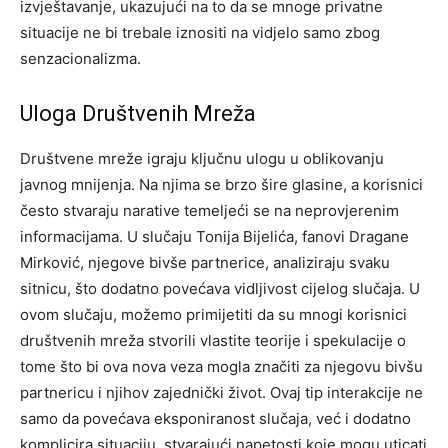
izvještavanje, ukazujući na to da se mnoge privatne
situacije ne bi trebale iznositi na vidjelo samo zbog
senzacionalizma.
Uloga Društvenih Mreža
Društvene mreže igraju ključnu ulogu u oblikovanju
javnog mnijenja. Na njima se brzo šire glasine, a korisnici
često stvaraju narative temeljeći se na neprovjerenim
informacijama. U slučaju Tonija Bijelića, fanovi Dragane
Mirković, njegove bivše partnerice, analiziraju svaku
sitnicu, što dodatno povećava vidljivost cijelog slučaja.
U
ovom slučaju, možemo primijetiti da su mnogi korisnici
društvenih mreža stvorili vlastite teorije i spekulacije o
tome što bi ova nova veza mogla značiti za njegovu bivšu
partnericu i njihov zajednički život.
Ovaj tip interakcije ne
samo da povećava eksponiranost slučaja, već i dodatno
komplicira situaciju, stvarajući napetosti koje mogu uticati