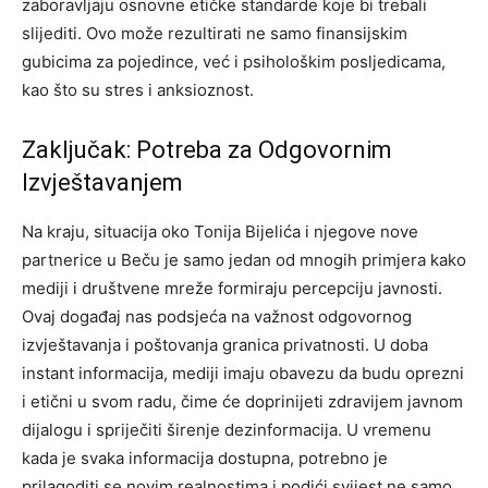
zaboravljaju osnovne etičke standarde koje bi trebali
slijediti.
Ovo može rezultirati ne samo finansijskim
gubicima za pojedince, već i psihološkim posljedicama,
kao što su stres i anksioznost.
Zaključak: Potreba za Odgovornim
Izvještavanjem
Na kraju, situacija oko Tonija Bijelića i njegove nove
partnerice u Beču je samo jedan od mnogih primjera kako
mediji i društvene mreže formiraju percepciju javnosti.
Ovaj događaj nas podsjeća na važnost odgovornog
izvještavanja i poštovanja granica privatnosti.
U doba
instant informacija, mediji imaju obavezu da budu oprezni
i etični u svom radu, čime će doprinijeti zdravijem javnom
dijalogu i spriječiti širenje dezinformacija.
U vremenu
kada je svaka informacija dostupna, potrebno je
prilagoditi se novim realnostima i podići svijest ne samo