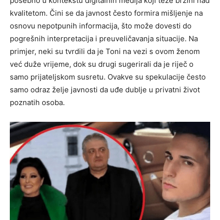
posebno u kontekstu digitalnih medija koji teže brzini nad
kvalitetom.
Čini se da javnost često formira mišljenje na
osnovu nepotpunih informacija, što može dovesti do
pogrešnih interpretacija i preuveličavanja situacije. Na
primjer, neki su tvrdili da je Toni na vezi s ovom ženom
već duže vrijeme, dok su drugi sugerirali da je riječ o
samo prijateljskom susretu.
Ovakve su spekulacije često
samo odraz želje javnosti da uđe dublje u privatni život
poznatih osoba.