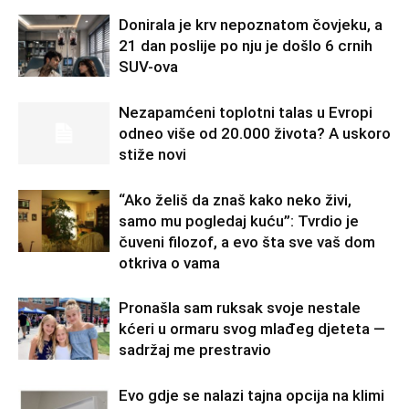
Donirala je krv nepoznatom čovjeku, a
21 dan poslije po nju je došlo 6 crnih
SUV-ova
Nezapamćeni toplotni talas u Evropi
odneo više od 20.000 života? A uskoro
stiže novi
“Ako želiš da znaš kako neko živi,
samo mu pogledaj kuću”: Tvrdio je
čuveni filozof, a evo šta sve vaš dom
otkriva o vama
Pronašla sam ruksak svoje nestale
kćeri u ormaru svog mlađeg djeteta —
sadržaj me prestravio
Evo gdje se nalazi tajna opcija na klimi