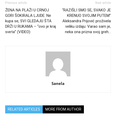
Previous article
Next article
ŽENA NA PLAŽI U CRNOJ
“RAZIŠLI SMO SE, SVAKO JE
GORI ŠOKIRALA LJUDE: Ne
KRENUO SVOJIM PUTEM”
kupa se, SVI GLEDAJU ŠTA
Aleksandra Prijović proživela
DRŽI U RUKAMA – “ovo je kraj
veliku izdaju: Varao sam je,
sveta” (VIDEO)
neka ona prizna svoj greh…
Sanela
RELATED ARTICLES
MORE FROM AUTHOR