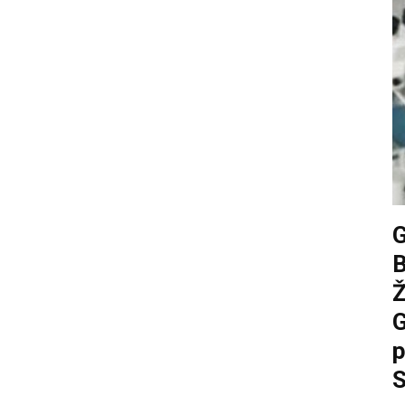
G
p
S