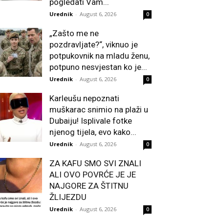
pogledati Vam...
Urednik
-
August 6, 2026
0
„Zašto me ne
pozdravljate?“, viknuo je
potpukovnik na mladu ženu,
potpuno nesvjestan ko je...
Urednik
-
August 6, 2026
0
Karleušu nepoznati
muškarac snimio na plaži u
Dubaiju! Isplivale fotke
njenog tijela, evo kako...
Urednik
-
August 6, 2026
0
ZA KAFU SMO SVI ZNALI
ALI OVO POVRĆE JE JE
NAJGORE ZA ŠTITNU
ŽLIJEZDU
Urednik
-
August 6, 2026
0