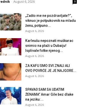
rednik
-
August 6, 2026
0
„Zašto me ne pozdravljate?“,
viknuo je potpukovnik na mladu
ženu, potpuno...
August 6, 2026
Karleušu nepoznati muškarac
snimio na plaži u Dubaiju!
Isplivale fotke njenog...
August 6, 2026
ZA KAFU SMO SVI ZNALI ALI
OVO POVRĆE JE JE NAJGORE...
August 6, 2026
SPAVA0 SAM SA UDATIM
ŽENAMA” Amar Gile bez dlake
na jeziku:...
August 6, 2026