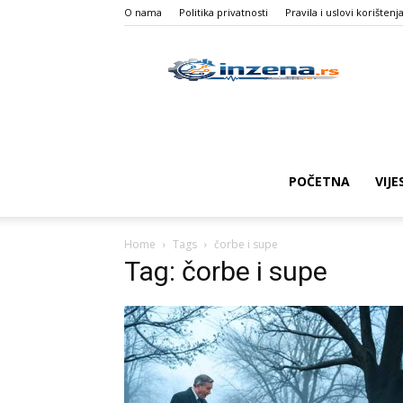
O nama
Politika privatnosti
Pravila i uslovi korištenj
I
Z
POČETNA
VIJE
Home
Tags
čorbe i supe
Tag: čorbe i supe