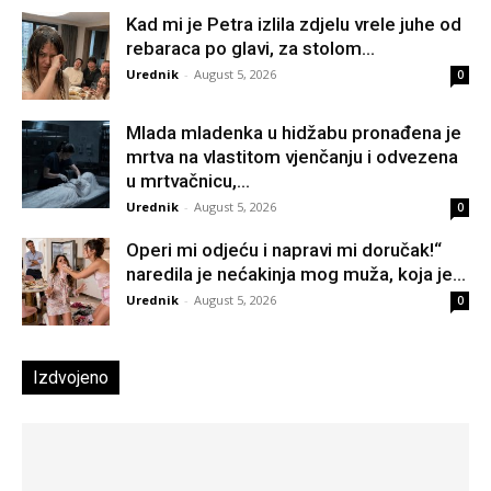
Kad mi je Petra izlila zdjelu vrele juhe od
rebaraca po glavi, za stolom...
Urednik
-
August 5, 2026
0
Mlada mladenka u hidžabu pronađena je
mrtva na vlastitom vjenčanju i odvezena
u mrtvačnicu,...
Urednik
-
August 5, 2026
0
Operi mi odjeću i napravi mi doručak!“
naredila je nećakinja mog muža, koja je...
Urednik
-
August 5, 2026
0
Izdvojeno