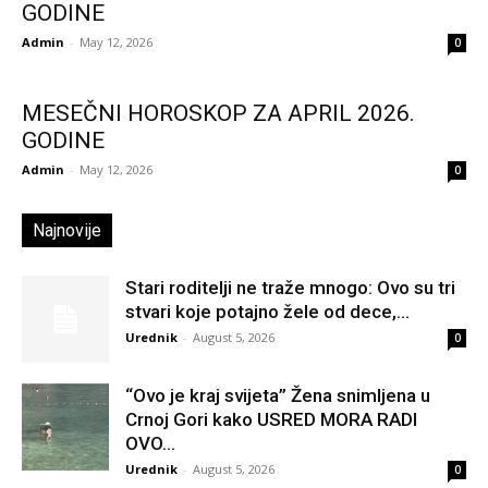
GODINE
Admin
-
May 12, 2026
0
MESEČNI HOROSKOP ZA APRIL 2026.
GODINE
Admin
-
May 12, 2026
0
Najnovije
Stari roditelji ne traže mnogo: Ovo su tri
stvari koje potajno žele od dece,...
Urednik
-
August 5, 2026
0
“Ovo je kraj svijeta” Žena snimljena u
Crnoj Gori kako USRED MORA RADI
OVO...
Urednik
-
August 5, 2026
0