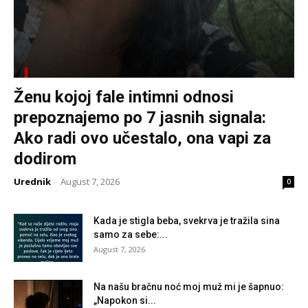
Ženu kojoj fale intimni odnosi
prepoznajemo po 7 jasnih signala:
Ako radi ovo učestalo, ona vapi za
dodirom
Urednik
-
August 7, 2026
0
Kada je stigla beba, svekrva je tražila sina
samo za sebe:...
August 7, 2026
Na našu bračnu noć moj muž mi je šapnuo:
„Napokon si...