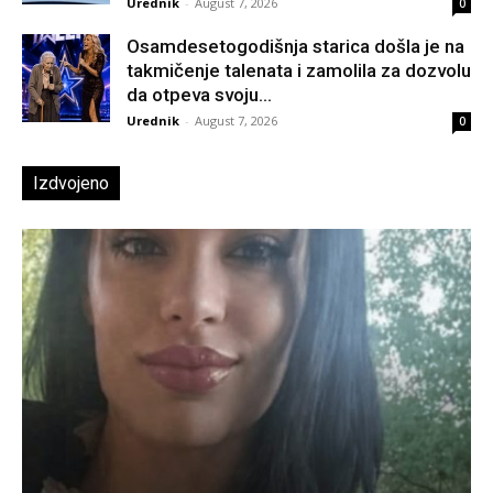
Urednik
-
August 7, 2026
0
Osamdesetogodišnja starica došla je na
takmičenje talenata i zamolila za dozvolu
da otpeva svoju...
Urednik
-
August 7, 2026
0
Izdvojeno