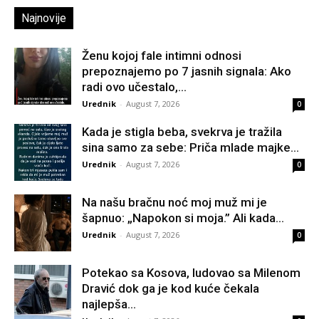
Najnovije
Ženu kojoj fale intimni odnosi
prepoznajemo po 7 jasnih signala: Ako
radi ovo učestalo,...
Urednik
-
August 7, 2026
0
Kada je stigla beba, svekrva je tražila
sina samo za sebe: Priča mlade majke...
Urednik
-
August 7, 2026
0
Na našu bračnu noć moj muž mi je
šapnuo: „Napokon si moja.” Ali kada...
Urednik
-
August 7, 2026
0
Potekao sa Kosova, ludovao sa Milenom
Dravić dok ga je kod kuće čekala
najlepša...