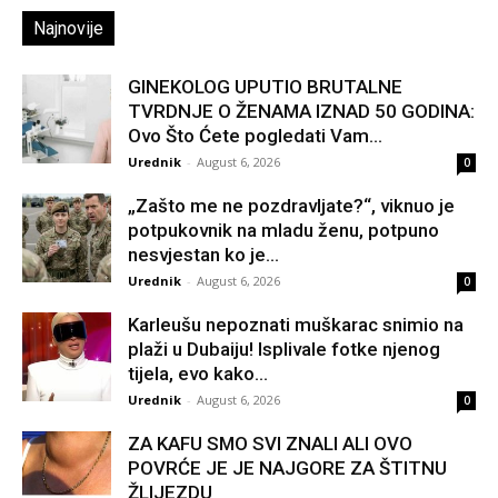
Najnovije
GINEKOLOG UPUTIO BRUTALNE
TVRDNJE O ŽENAMA IZNAD 50 GODINA:
Ovo Što Ćete pogledati Vam...
Urednik
-
August 6, 2026
0
„Zašto me ne pozdravljate?“, viknuo je
potpukovnik na mladu ženu, potpuno
nesvjestan ko je...
Urednik
-
August 6, 2026
0
Karleušu nepoznati muškarac snimio na
plaži u Dubaiju! Isplivale fotke njenog
tijela, evo kako...
Urednik
-
August 6, 2026
0
ZA KAFU SMO SVI ZNALI ALI OVO
POVRĆE JE JE NAJGORE ZA ŠTITNU
ŽLIJEZDU