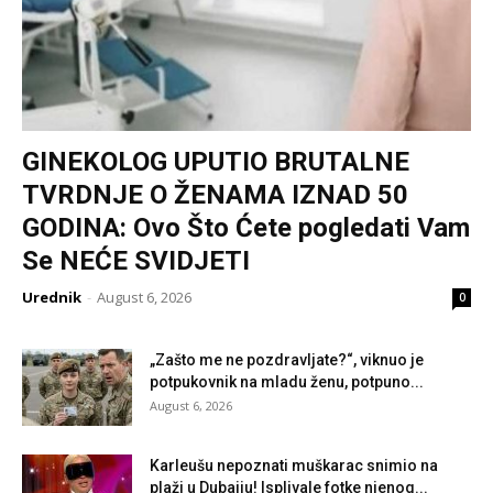
GINEKOLOG UPUTIO BRUTALNE
TVRDNJE O ŽENAMA IZNAD 50
GODINA: Ovo Što Ćete pogledati Vam
Se NEĆE SVIDJETI
Urednik
-
August 6, 2026
0
„Zašto me ne pozdravljate?“, viknuo je
potpukovnik na mladu ženu, potpuno...
August 6, 2026
Karleušu nepoznati muškarac snimio na
plaži u Dubaiju! Isplivale fotke njenog...