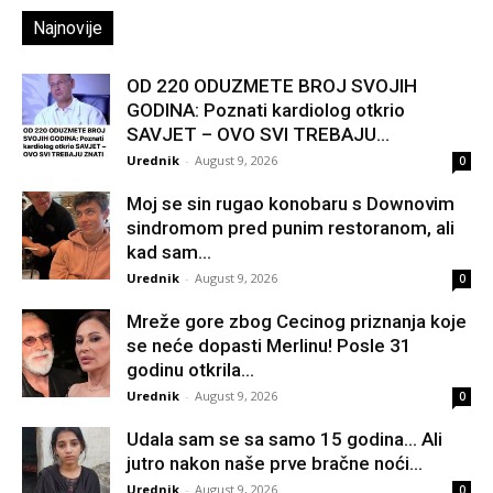
Najnovije
OD 220 ODUZMETE BROJ SVOJIH
GODINA: Poznati kardiolog otkrio
SAVJET – OVO SVI TREBAJU...
Urednik
-
August 9, 2026
0
Moj se sin rugao konobaru s Downovim
sindromom pred punim restoranom, ali
kad sam...
Urednik
-
August 9, 2026
0
Mreže gore zbog Cecinog priznanja koje
se neće dopasti Merlinu! Posle 31
godinu otkrila...
Urednik
-
August 9, 2026
0
Udala sam se sa samo 15 godina… Ali
jutro nakon naše prve bračne noći...
Urednik
-
August 9, 2026
0