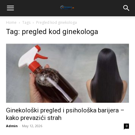
Home
Tags
Pregled kod ginekologa
Tag: pregled kod ginekologa
Ginekološki pregled i psihološka barijera –
kako prevazići strah
Admin
-
May 12, 2026
0