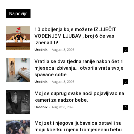
Najnovije
10 oboljenja koje možete IZLIJEČITI
VOĐENJEM LJUBAVI, broj 6 će vas
iznenaditi!
Urednik
-
August 8, 2026
0
Vratila se dva tjedna ranije nakon četiri
mjeseca izbivanja… otvorila vrata svoje
spavaće sobe...
Urednik
-
August 8, 2026
0
Moj se suprug svake noći pojavljivao na
kameri za nadzor bebe.
Urednik
-
August 8, 2026
0
Moj zet i njegova ljubavnica ostavili su
moju kćerku i njenu tromjesečnu bebu