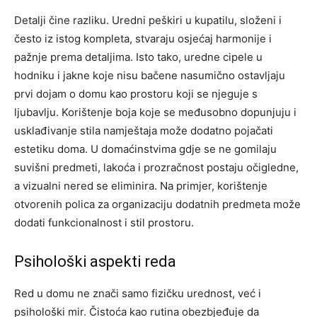
Detalji čine razliku. Uredni peškiri u kupatilu, složeni i
često iz istog kompleta, stvaraju osjećaj harmonije i
pažnje prema detaljima. Isto tako, uredne cipele u
hodniku i jakne koje nisu bačene nasumično ostavljaju
prvi dojam o domu kao prostoru koji se njeguje s
ljubavlju.
Korištenje boja koje se međusobno dopunjuju i
usklađivanje stila namještaja može dodatno pojačati
estetiku doma. U domaćinstvima gdje se ne gomilaju
suvišni predmeti, lakoća i prozračnost postaju očigledne,
a vizualni nered se eliminira. Na primjer, korištenje
otvorenih polica za organizaciju dodatnih predmeta može
dodati funkcionalnost i stil prostoru.
Psihološki aspekti reda
Red u domu ne znači samo fizičku urednost, već i
psihološki mir. Čistoća kao rutina obezbjeđuje da