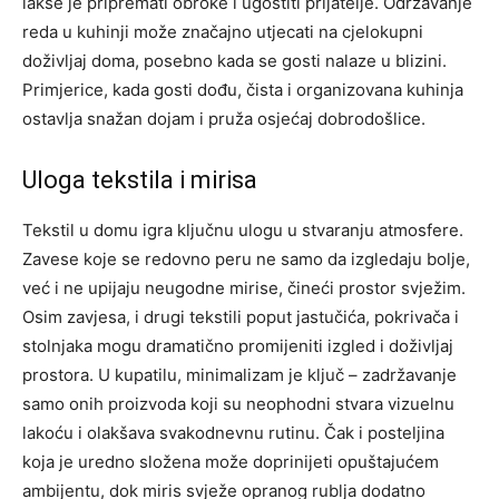
lakše je pripremati obroke i ugostiti prijatelje. Održavanje
reda u kuhinji može značajno utjecati na cjelokupni
doživljaj doma, posebno kada se gosti nalaze u blizini.
Primjerice, kada gosti dođu, čista i organizovana kuhinja
ostavlja snažan dojam i pruža osjećaj dobrodošlice.
Uloga tekstila i mirisa
Tekstil u domu igra ključnu ulogu u stvaranju atmosfere.
Zavese koje se redovno peru ne samo da izgledaju bolje,
već i ne upijaju neugodne mirise, čineći prostor svježim.
Osim zavjesa, i drugi tekstili poput jastučića, pokrivača i
stolnjaka mogu dramatično promijeniti izgled i doživljaj
prostora.
U kupatilu, minimalizam je ključ – zadržavanje
samo onih proizvoda koji su neophodni stvara vizuelnu
lakoću i olakšava svakodnevnu rutinu. Čak i posteljina
koja je uredno složena može doprinijeti opuštajućem
ambijentu, dok miris svježe opranog rublja dodatno