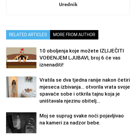
Urednik
RELATED ARTICLES
MORE FROM AUTHOR
10 oboljenja koje možete IZLIJEČITI
VOĐENJEM LJUBAVI, broj 6 će vas
iznenaditi!
Vratila se dva tjedna ranije nakon četiri
mjeseca izbivanja… otvorila vrata svoje
spavaće sobe i otkrila tajnu koja je
uništavala njezinu obitelj…
Moj se suprug svake noći pojavljivao
na kameri za nadzor bebe.