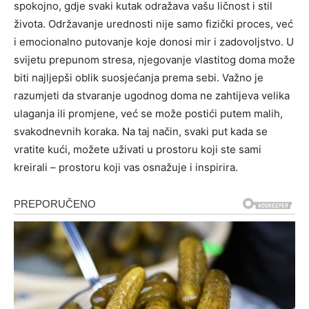
spokojno, gdje svaki kutak odražava vašu ličnost i stil
života.
Održavanje urednosti nije samo fizički proces, već
i emocionalno putovanje koje donosi mir i zadovoljstvo. U
svijetu prepunom stresa, njegovanje vlastitog doma može
biti najljepši oblik suosjećanja prema sebi. Važno je
razumjeti da stvaranje ugodnog doma ne zahtijeva velika
ulaganja ili promjene, već se može postići putem malih,
svakodnevnih koraka.
Na taj način, svaki put kada se
vratite kući, možete uživati u prostoru koji ste sami
kreirali – prostoru koji vas osnažuje i inspirira.