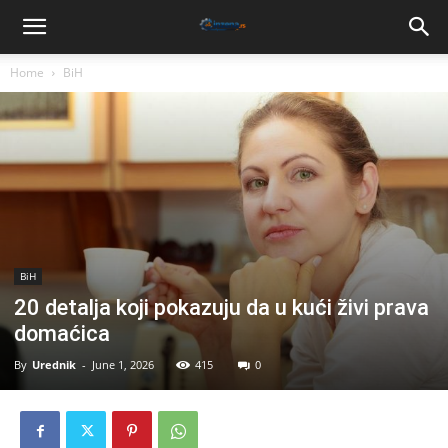
Home
BiH
BiH
20 detalja koji pokazuju da u kući živi prava
domaćica
By
Urednik
-
June 1, 2026
415
0