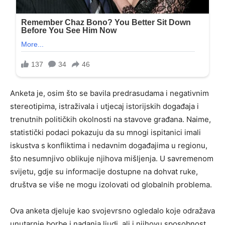
Anketa je, osim što se bavila predrasudama i negativnim
stereotipima, istraživala i utjecaj istorijskih događaja i
trenutnih političkih okolnosti na stavove građana. Naime,
statistički podaci pokazuju da su mnogi ispitanici imali
iskustva s konfliktima i nedavnim događajima u regionu,
što nesumnjivo oblikuje njihova mišljenja. U savremenom
svijetu, gdje su informacije dostupne na dohvat ruke,
društva se više ne mogu izolovati od globalnih problema.
Ova anketa djeluje kao svojevrsno ogledalo koje odražava
unutarnje borbe i nadanja ljudi, ali i njihovu sposobnost