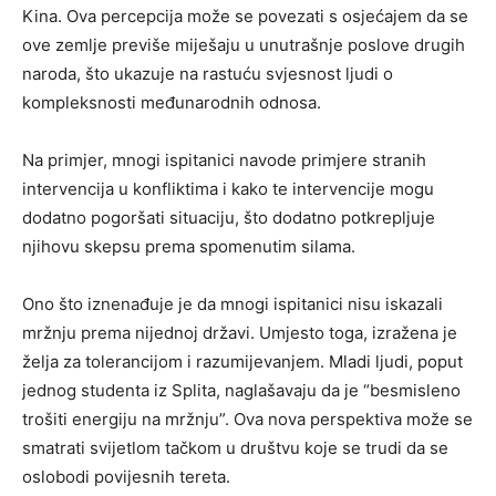
Kina. Ova percepcija može se povezati s osjećajem da se
ove zemlje previše miješaju u unutrašnje poslove drugih
naroda, što ukazuje na rastuću svjesnost ljudi o
kompleksnosti međunarodnih odnosa.
Na primjer, mnogi ispitanici navode primjere stranih
intervencija u konfliktima i kako te intervencije mogu
dodatno pogoršati situaciju, što dodatno potkrepljuje
njihovu skepsu prema spomenutim silama.
Ono što iznenađuje je da mnogi ispitanici nisu iskazali
mržnju prema nijednoj državi. Umjesto toga, izražena je
želja za tolerancijom i razumijevanjem. Mladi ljudi, poput
jednog studenta iz Splita, naglašavaju da je “besmisleno
trošiti energiju na mržnju”. Ova nova perspektiva može se
smatrati svijetlom tačkom u društvu koje se trudi da se
oslobodi povijesnih tereta.