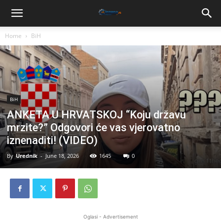
Home
BiH
BiH
ANKETA U HRVATSKOJ “Koju državu
mrzite?” Odgovori će vas vjerovatno
iznenaditi! (VIDEO)
By
Urednik
-
June 18, 2026
1645
0
Oglasi - Advertisement