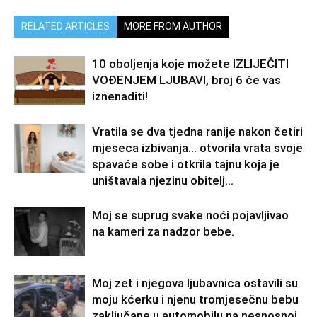
RELATED ARTICLES
MORE FROM AUTHOR
10 oboljenja koje možete IZLIJEČITI
VOĐENJEM LJUBAVI, broj 6 će vas
iznenaditi!
Vratila se dva tjedna ranije nakon četiri
mjeseca izbivanja… otvorila vrata svoje
spavaće sobe i otkrila tajnu koja je
uništavala njezinu obitelj…
Moj se suprug svake noći pojavljivao
na kameri za nadzor bebe.
Moj zet i njegova ljubavnica ostavili su
moju kćerku i njenu tromjesečnu bebu
zaključane u automobilu na nesnosnoj