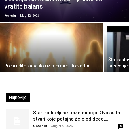
vratite balans
Admin
-
May 12, 2026
Šta zasta
Preuredite kupatilo uz mermer i travertin
posećuj
Najnovije
Stari roditelji ne traže mnogo: Ovo su tri
stvari koje potajno žele od dece,...
Urednik
-
August 5, 2026
0