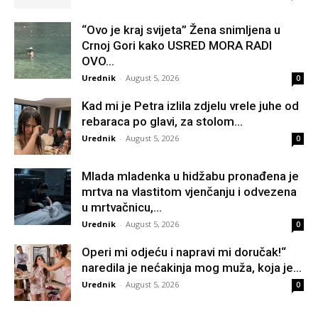
“Ovo je kraj svijeta” Žena snimljena u
Crnoj Gori kako USRED MORA RADI
OVO...
Urednik
-
August 5, 2026
0
Kad mi je Petra izlila zdjelu vrele juhe od
rebaraca po glavi, za stolom...
Urednik
-
August 5, 2026
0
Mlada mladenka u hidžabu pronađena je
mrtva na vlastitom vjenčanju i odvezena
u mrtvačnicu,...
Urednik
-
August 5, 2026
0
Operi mi odjeću i napravi mi doručak!“
naredila je nećakinja mog muža, koja je...
Urednik
-
August 5, 2026
0