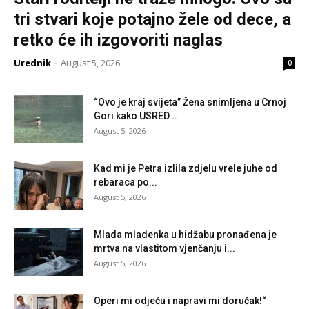
tri stvari koje potajno žele od dece, a
retko će ih izgovoriti naglas
Urednik
-
August 5, 2026
0
“Ovo je kraj svijeta” Žena snimljena u Crnoj
Gori kako USRED...
August 5, 2026
Kad mi je Petra izlila zdjelu vrele juhe od
rebaraca po...
August 5, 2026
Mlada mladenka u hidžabu pronađena je
mrtva na vlastitom vjenčanju i...
August 5, 2026
Operi mi odjeću i napravi mi doručak!“