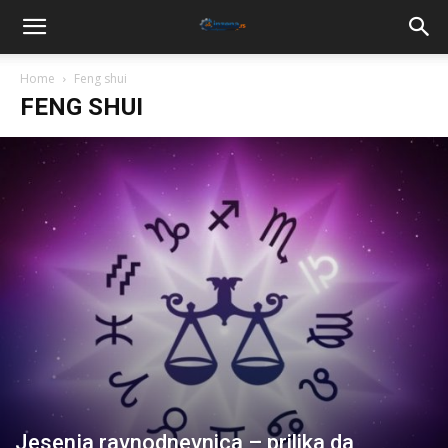
Home
Feng shui
FENG SHUI
Jesenja ravnodnevnica – prilika da