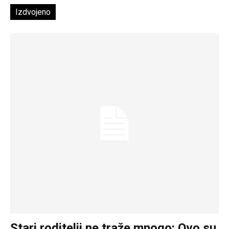
Izdvojeno
Stari roditelji ne traže mnogo: Ovo su