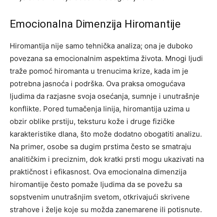
Emocionalna Dimenzija Hiromantije
Hiromantija nije samo tehnička analiza; ona je duboko
povezana sa emocionalnim aspektima života. Mnogi ljudi
traže pomoć hiromanta u trenucima krize, kada im je
potrebna jasnoća i podrška. Ova praksa omogućava
ljudima da razjasne svoja osećanja, sumnje i unutrašnje
konflikte.
Pored tumačenja linija, hiromantija uzima u
obzir oblike prstiju, teksturu kože i druge fizičke
karakteristike dlana, što može dodatno obogatiti analizu.
Na primer, osobe sa dugim prstima često se smatraju
analitičkim i preciznim, dok kratki prsti mogu ukazivati na
praktičnost i efikasnost. Ova emocionalna dimenzija
hiromantije često pomaže ljudima da se povežu sa
sopstvenim unutrašnjim svetom, otkrivajući skrivene
strahove i želje koje su možda zanemarene ili potisnute.