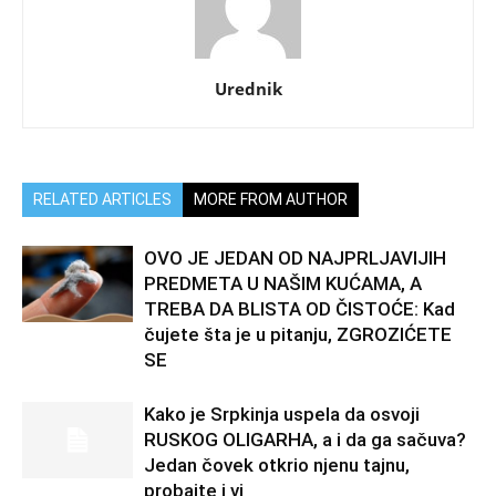
Urednik
RELATED ARTICLES
MORE FROM AUTHOR
OVO JE JEDAN OD NAJPRLJAVIJIH
PREDMETA U NAŠIM KUĆAMA, A
TREBA DA BLISTA OD ČISTOĆE: Kad
čujete šta je u pitanju, ZGROZIĆETE
SE
Kako je Srpkinja uspela da osvoji
RUSKOG OLIGARHA, a i da ga sačuva?
Jedan čovek otkrio njenu tajnu,
probajte i vi