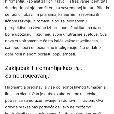
hiromantiju kao alat za lični razvoj i istraživanje identiteta,
što doprinosi njenom širenju u savremenoj kulturi.
Bilo da
se radi o ljubavnim pitanjima, karijernim izazovima ili
ličnom razvoju, hiromantija pruža jedinstvenu
perspektivu na životne izbore, pomažući ljudima da se
bolje upoznaju i razumeju svoje unutrašnje svetove. Ova
nova era hiromantije često ističe važnost wellnessa,
samopomoći i emocionalne inteligencije, što dodatno
doprinosi njenom porastu popularnosti.
Zaključak: Hiromantija kao Put
Samoproučavanja
Hiromantija predstavlja više od jednostavnog tumačenja
linija na dlanu. Ona je duboko ukorenjena u ljudskoj
potrazi za samorazumevanjem i duhovnim rastom. Ova
drevna praksa nas podseća da, iako ne možemo
kontrolisati sve aspekte svog života, možemo pronaći