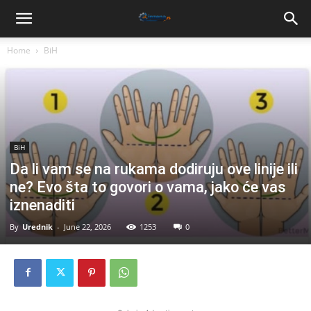
Home
BiH
BiH
Da li vam se na rukama dodiruju ove linije ili
ne? Evo šta to govori o vama, jako će vas
iznenaditi
By
Urednik
-
June 22, 2026
1253
0