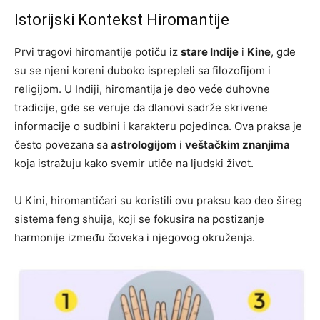
Istorijski Kontekst Hiromantije
Prvi tragovi hiromantije potiču iz
stare Indije
i
Kine
, gde
su se njeni koreni duboko isprepleli sa filozofijom i
religijom. U Indiji, hiromantija je deo veće duhovne
tradicije, gde se veruje da dlanovi sadrže skrivene
informacije o sudbini i karakteru pojedinca. Ova praksa je
često povezana sa
astrologijom
i
veštačkim znanjima
koja istražuju kako svemir utiče na ljudski život.
U Kini, hiromantičari su koristili ovu praksu kao deo šireg
sistema feng shuija, koji se fokusira na postizanje
harmonije između čoveka i njegovog okruženja.