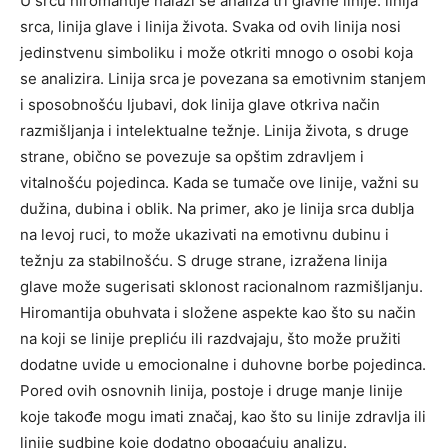
U srcu hiromantije nalazi se analiza tri glavne linije: linija
srca, linija glave i linija života. Svaka od ovih linija nosi
jedinstvenu simboliku i može otkriti mnogo o osobi koja
se analizira. Linija srca je povezana sa emotivnim stanjem
i sposobnošću ljubavi, dok linija glave otkriva način
razmišljanja i intelektualne težnje. Linija života, s druge
strane, obično se povezuje sa opštim zdravljem i
vitalnošću pojedinca. Kada se tumače ove linije, važni su
dužina, dubina i oblik. Na primer, ako je linija srca dublja
na levoj ruci, to može ukazivati na emotivnu dubinu i
težnju za stabilnošću. S druge strane, izražena linija
glave može sugerisati sklonost racionalnom razmišljanju.
Hiromantija obuhvata i složene aspekte kao što su način
na koji se linije prepliću ili razdvajaju, što može pružiti
dodatne uvide u emocionalne i duhovne borbe pojedinca.
Pored ovih osnovnih linija, postoje i druge manje linije
koje takođe mogu imati značaj, kao što su linije zdravlja ili
linije sudbine koje dodatno obogaćuju analizu.