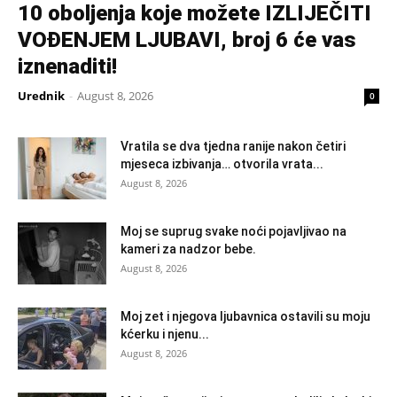
10 oboljenja koje možete IZLIJEČITI
VOĐENJEM LJUBAVI, broj 6 će vas
iznenaditi!
Urednik
-
August 8, 2026
0
Vratila se dva tjedna ranije nakon četiri
mjeseca izbivanja… otvorila vrata...
August 8, 2026
Moj se suprug svake noći pojavljivao na
kameri za nadzor bebe.
August 8, 2026
Moj zet i njegova ljubavnica ostavili su moju
kćerku i njenu...
August 8, 2026