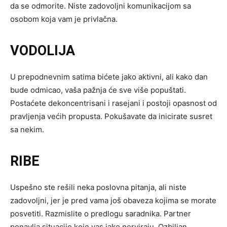
da se odmorite. Niste zadovoljni komunikacijom sa
osobom koja vam je privlačna.
VODOLIJA
U prepodnevnim satima bićete jako aktivni, ali kako dan
bude odmicao, vaša pažnja će sve više popuštati.
Postaćete dekoncentrisani i rasejani i postoji opasnost od
pravljenja većih propusta. Pokušavate da inicirate susret
sa nekim.
RIBE
Uspešno ste rešili neka poslovna pitanja, ali niste
zadovoljni, jer je pred vama još obaveza kojima se morate
posvetiti. Razmislite o predlogu saradnika. Partner
ponavlja situacije koje vas jako nerviraju. Ozbiljan