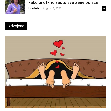
kako bi otkrio zašto sve žene odlaze...
Urednik
-
August 8, 2026
0
Izdvojeno