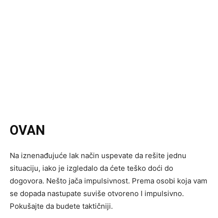
OVAN
Na iznenađujuće lak način uspevate da rešite jednu
situaciju, iako je izgledalo da ćete teško doći do
dogovora. Nešto jača impulsivnost. Prema osobi koja vam
se dopada nastupate suviše otvoreno I impulsivno.
Pokušajte da budete taktičniji.