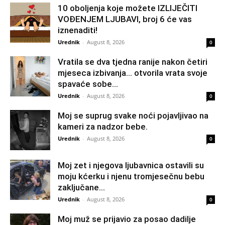
10 oboljenja koje možete IZLIJEČITI
VOĐENJEM LJUBAVI, broj 6 će vas
iznenaditi!
Urednik
-
August 8, 2026
0
Vratila se dva tjedna ranije nakon četiri
mjeseca izbivanja… otvorila vrata svoje
spavaće sobe...
Urednik
-
August 8, 2026
0
Moj se suprug svake noći pojavljivao na
kameri za nadzor bebe.
Urednik
-
August 8, 2026
0
Moj zet i njegova ljubavnica ostavili su
moju kćerku i njenu tromjesečnu bebu
zaključane...
Urednik
-
August 8, 2026
0
Moj muž se prijavio za posao dadilje