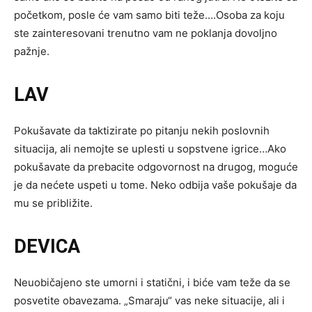
početkom, posle će vam samo biti teže….Osoba za koju
ste zainteresovani trenutno vam ne poklanja dovoljno
pažnje.
LAV
Pokušavate da taktizirate po pitanju nekih poslovnih
situacija, ali nemojte se uplesti u sopstvene igrice…Ako
pokušavate da prebacite odgovornost na drugog, moguće
je da nećete uspeti u tome. Neko odbija vaše pokušaje da
mu se približite.
DEVICA
Neuobičajeno ste umorni i statični, i biće vam teže da se
posvetite obavezama. „Smaraju“ vas neke situacije, ali i