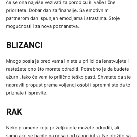
će se ona najviše vezivati za porodicu ili vaše lične
prioritete. Dobar dan za finansije. Sa emotivnim
partnerom dan ispunjen emocijama i strastima. Stoje
mogućnosti i za nova poznanstva.
BLIZANCI
Mnogo posla je pred vama i niste u prilici da lenstvujete i
rastežete ono što morate odraditi. Potrebno je da budete
ažurni, iako će vam to prilično teško pasti. Shvatate da ste
napravili propust prema voljenoj osobi i spremni ste da to
priznate i ispravite.
RAK
Neke promene koje priželjkujete možete odraditi, ali
samo ako se bacite na posao od ranog jutra. Ne otežite sa