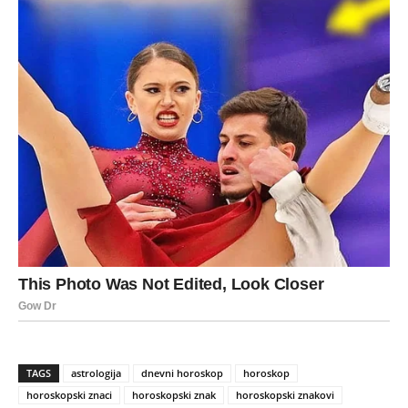
TAGS
astrologija
dnevni horoskop
horoskop
horoskopski znaci
horoskopski znak
horoskopski znakovi