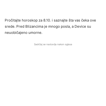
Pročitajte horoskop za 8.10. i saznajte šta vas čeka ove
srede. Pred Blizancima je mnogo posla, a Device su
neuobičajeno umorne.
Sadržaj se nastavlja nakon oglasa