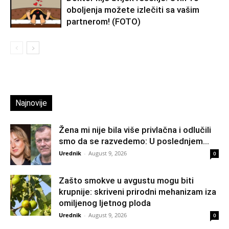
oboljenja možete izlečiti sa vašim
partnerom! (FOTO)
Najnovije
Žena mi nije bila više privlačna i odlučili
smo da se razvedemo: U poslednjem...
Urednik
-
August 9, 2026
0
Zašto smokve u avgustu mogu biti
krupnije: skriveni prirodni mehanizam iza
omiljenog ljetnog ploda
Urednik
-
August 9, 2026
0