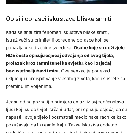
Opisi i obrasci iskustava bliske smrti
Kada se analizira fenomen iskustava bliske smrti,
istraživači su primijetili određene obrasce koji se
ponavljaju kod većine svjedoka.
Osobe koje su doživjele
NDE često opisuju osjećaj odvajanja od svog tijela,
prolazak kroz tamni tunel ka svjetlu, kao i osjećaj
bezuvjetne ljubavi i mira.
Ove senzacije ponekad
uključuju i preispitivanje vlastitog života, kao i susrete sa
preminulim voljenima.
Jedan od najpoznatijih primjera dolazi iz svjedočanstava
ljudi koji su doživjeli srčani udar; oni opisuju osjećaj da su
napustili svoje tijelo i posmatrali medicinske radnike kako
pokušavaju da ih reanimiraju. Takva iskustva dodatno
podstiču rasprave o prirodi svijesti i njenoj povezanosti