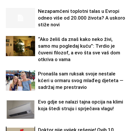
Nezapamćeni toplotni talas u Evropi
odneo više od 20.000 života? A uskoro
stiže novi
“Ako želiš da znaš kako neko živi,
samo mu pogledaj kuću”: Tvrdio je
čuveni filozof, a evo šta sve vaš dom
otkriva o vama
Pronašla sam ruksak svoje nestale
kćeri u ormaru svog mlađeg djeteta —
sadržaj me prestravio
Evo gdje se nalazi tajna opcija na klimi
koja štedi struju i sprječava vlagu!
Doktor nije uvijek rešenje! Ovih 10