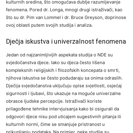
kulturnih sredina, što omogućava dublje razumijevanje
fenomena. Pored dr. Longa, mnogi drugi istraživači, kao
što su dr. Pim van Lommel i dr. Bruce Greyson, doprinose
ovoj oblasti putem svojih studija i analiza.
Dječja iskustva i univerzalnost fenomena
Jedan od najzanimljivijih aspekata studija o NDE su
svjedočanstva djece. Iako su djeca često lišena
kompleksnih religijskih i filozofskih koncepata o smrti,
njihova iskustva se često podudaraju sa onima odraslih.
Dječija svjedočanstva uključuju opise svjetlosti, osjećaj
sigurnosti i ljubavi, što ukazuje na moguće univerzalne
obrasce ljudske percepcije.
Istraživači koriste
prilagođene tehnike intervjuisanja kako bi osigurali da
odgovori djece nisu pod uticajem sugestivnih pitanja ili
kulturnih normi, čime se smanjuje pristranost u
prikupljanju podataka.
Na primjer, neke studije su