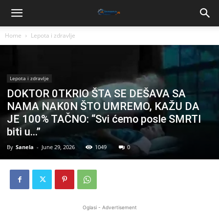
Home
Lepota i zdravlje
Lepota i zdravlje
DOKTOR 0TKRIO ŠTA SE DEŠAVA SA
NAMA NAK0N ŠTO UMREMO, KAŽU DA
JE 100% TAČNO: “Svi ćemo posle SMRTI
biti u…”
By
Sanela
-
June 29, 2026
1049
0
Oglasi - Advertisement