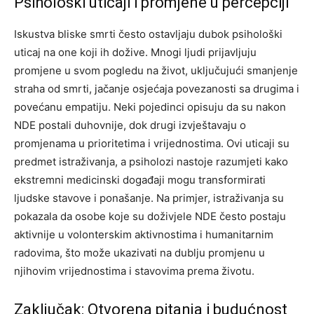
Psihološki uticaji i promjene u percepciji
Iskustva bliske smrti često ostavljaju dubok psihološki
uticaj na one koji ih dožive. Mnogi ljudi prijavljuju
promjene u svom pogledu na život, uključujući smanjenje
straha od smrti, jačanje osjećaja povezanosti sa drugima i
povećanu empatiju.
Neki pojedinci opisuju da su nakon
NDE postali duhovnije, dok drugi izvještavaju o
promjenama u prioritetima i vrijednostima. Ovi uticaji su
predmet istraživanja, a psiholozi nastoje razumjeti kako
ekstremni medicinski događaji mogu transformirati
ljudske stavove i ponašanje.
Na primjer, istraživanja su
pokazala da osobe koje su doživjele NDE često postaju
aktivnije u volonterskim aktivnostima i humanitarnim
radovima, što može ukazivati na dublju promjenu u
njihovim vrijednostima i stavovima prema životu.
Zaključak: Otvorena pitanja i budućnost