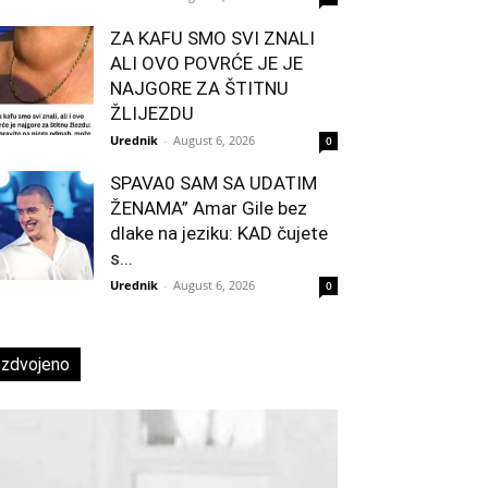
ZA KAFU SMO SVI ZNALI
ALI OVO POVRĆE JE JE
NAJGORE ZA ŠTITNU
ŽLIJEZDU
Urednik
-
August 6, 2026
0
SPAVA0 SAM SA UDATIM
ŽENAMA” Amar Gile bez
dlake na jeziku: KAD čujete
s...
Urednik
-
August 6, 2026
0
Izdvojeno