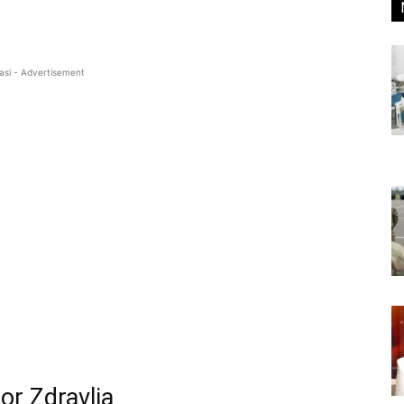
asi - Advertisement
tor Zdravlja