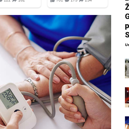
G
p
S
U