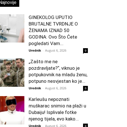
Najnovije
GINEKOLOG UPUTIO
BRUTALNE TVRDNJE O
ŽENAMA IZNAD 50
GODINA: Ovo Što Ćete
pogledati Vam...
Urednik
-
August 6, 2026
0
„Zašto me ne
pozdravljate?“, viknuo je
potpukovnik na mladu ženu,
potpuno nesvjestan ko je...
Urednik
-
August 6, 2026
0
Karleušu nepoznati
muškarac snimio na plaži u
Dubaiju! Isplivale fotke
njenog tijela, evo kako...
Urednik
-
August 6, 2026
0