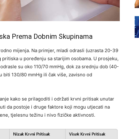
itiska Prema Dobnim Skupinama
irodno mijenja. Na primjer, mladi odrasli (uzrasta 20-39
g pritiska u poređenju sa starijim osobama. U prosjeku,
de odrasle su oko 110/70 mmHg, dok za srednju dob (40-
u biti 130/80 mmHg ili čak više, zavisno od
nje kako se prilagoditi i održati krvni pritisak unutar
ti da postoje i druge faktore koji mogu utjecati na
ne, tjelesnu težinu i nivo fizičke aktivnosti.