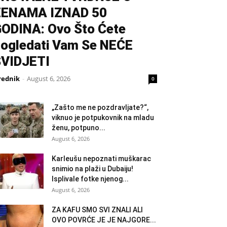
ŽENAMA IZNAD 50
ODINA: Ovo Što Ćete
ogledati Vam Se NEĆE
VIDJETI
rednik
-
August 6, 2026
0
„Zašto me ne pozdravljate?“,
viknuo je potpukovnik na mladu
ženu, potpuno...
August 6, 2026
Karleušu nepoznati muškarac
snimio na plaži u Dubaiju!
Isplivale fotke njenog...
August 6, 2026
ZA KAFU SMO SVI ZNALI ALI
OVO POVRĆE JE JE NAJGORE...