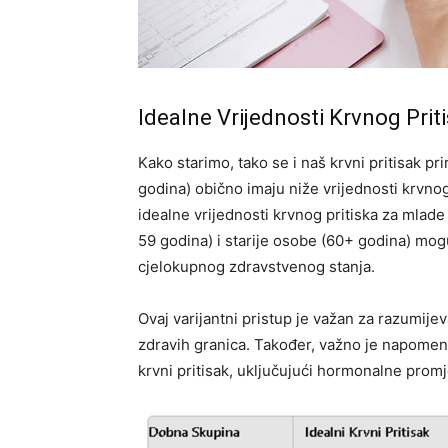
Idealne Vrijednosti Krvnog Pr
Kako starimo, tako se i naš krvni pritisak pr
godina) obično imaju niže vrijednosti krvno
idealne vrijednosti krvnog pritiska za mla
59 godina) i starije osobe (60+ godina) mog
cjelokupnog zdravstvenog stanja.
Ovaj varijantni pristup je važan za razumijeva
zdravih granica. Također, važno je napomenu
krvni pritisak, uključujući hormonalne promje