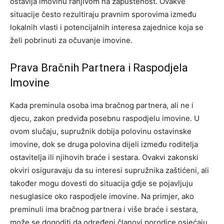
ostavlja imovinu ranjivom na zapuštenost. Ovakve
situacije često rezultiraju pravnim sporovima između
lokalnih vlasti i potencijalnih interesa zajednice koja se
želi pobrinuti za očuvanje imovine.
Prava Bračnih Partnera i Raspodjela
Imovine
Kada preminula osoba ima bračnog partnera, ali ne i
djecu, zakon predviđa posebnu raspodjelu imovine. U
ovom slučaju, supružnik dobija polovinu ostavinske
imovine, dok se druga polovina dijeli između roditelja
ostavitelja ili njihovih braće i sestara.
Ovakvi zakonski
okviri osiguravaju da su interesi supružnika zaštićeni, ali
također mogu dovesti do situacija gdje se pojavljuju
nesuglasice oko raspodjele imovine.
Na primjer, ako
preminuli ima bračnog partnera i više braće i sestara,
može se dogoditi da određeni članovi porodice osjećaju