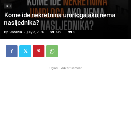
BiH
Kome ide nekretnina umrloga ako nema
nasljednika?
By
Urednik
-
July 8, 2026
419
0
Oglasi - Advertisement