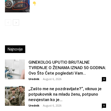
Najnovije
GINEKOLOG UPUTIO BRUTALNE
TVRDNJE O ŽENAMA IZNAD 50 GODINA:
Ovo Što Ćete pogledati Vam...
Urednik
-
August 6, 2026
0
„Zašto me ne pozdravljate?“, viknuo je
potpukovnik na mladu ženu, potpuno
nesvjestan ko je...
Urednik
-
August 6, 2026
0