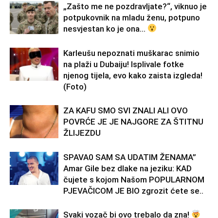
„Zašto me ne pozdravljate?“, viknuo je
potpukovnik na mladu ženu, potpuno
nesvjestan ko je ona…
Karleušu nepoznati muškarac snimio
na plaži u Dubaiju! Isplivale fotke
njenog tijela, evo kako zaista izgleda!
(Foto)
ZA KAFU SMO SVI ZNALI ALI OVO
POVRĆE JE JE NAJGORE ZA ŠTITNU
ŽLIJEZDU
SPAVA0 SAM SA UDATIM ŽENAMA”
Amar Gile bez dlake na jeziku: KAD
čujete s kojom Našom POPULARNOM
PJEVAČICOM JE BIO zgrozit ćete se..
Svaki vozač bi ovo trebalo da zna!