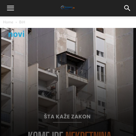
Home
BiH