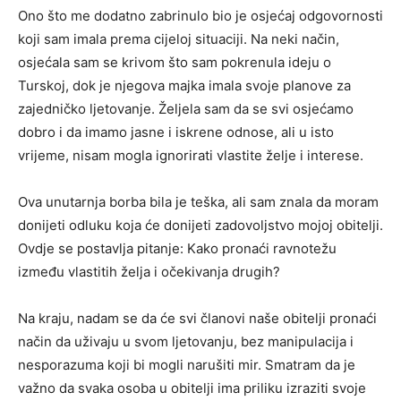
Ono što me dodatno zabrinulo bio je osjećaj odgovornosti
koji sam imala prema cijeloj situaciji. Na neki način,
osjećala sam se krivom što sam pokrenula ideju o
Turskoj, dok je njegova majka imala svoje planove za
zajedničko ljetovanje. Željela sam da se svi osjećamo
dobro i da imamo jasne i iskrene odnose, ali u isto
vrijeme, nisam mogla ignorirati vlastite želje i interese.
Ova unutarnja borba bila je teška, ali sam znala da moram
donijeti odluku koja će donijeti zadovoljstvo mojoj obitelji.
Ovdje se postavlja pitanje: Kako pronaći ravnotežu
između vlastitih želja i očekivanja drugih?
Na kraju, nadam se da će svi članovi naše obitelji pronaći
način da uživaju u svom ljetovanju, bez manipulacija i
nesporazuma koji bi mogli narušiti mir. Smatram da je
važno da svaka osoba u obitelji ima priliku izraziti svoje