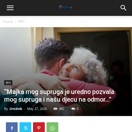
Home
BiH
BiH
“Majka mog supruga je uredno pozvala
mog supruga i našu djecu na odmor…”
By
Urednik
-
May 27, 2026
982
0