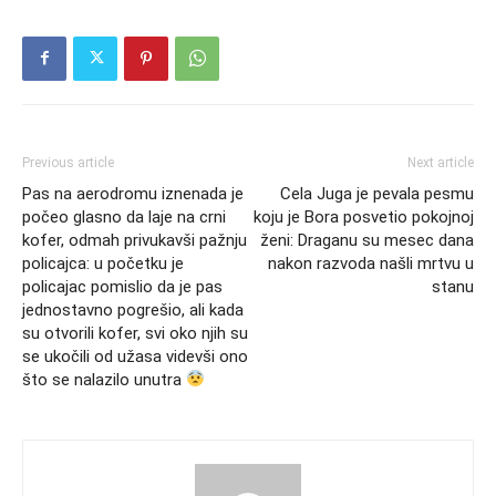
Previous article
Next article
Pas na aerodromu iznenada je
Cela Juga je pevala pesmu
počeo glasno da laje na crni
koju je Bora posvetio pokojnoj
kofer, odmah privukavši pažnju
ženi: Draganu su mesec dana
policajca: u početku je
nakon razvoda našli mrtvu u
policajac pomislio da je pas
stanu
jednostavno pogrešio, ali kada
su otvorili kofer, svi oko njih su
se ukočili od užasa videvši ono
što se nalazilo unutra