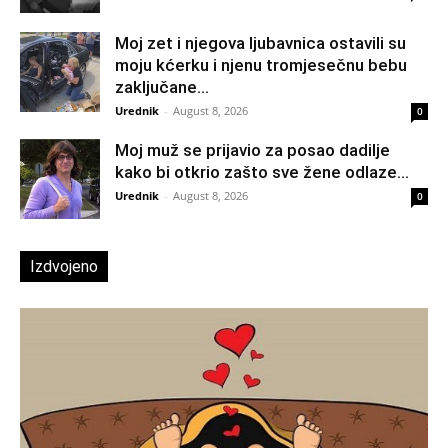
Moj zet i njegova ljubavnica ostavili su
moju kćerku i njenu tromjesečnu bebu
zaključane...
Urednik
-
August 8, 2026
0
Moj muž se prijavio za posao dadilje
kako bi otkrio zašto sve žene odlaze...
Urednik
-
August 8, 2026
0
Izdvojeno