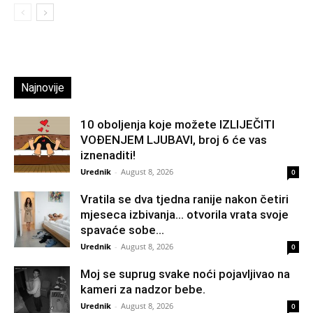
Najnovije
10 oboljenja koje možete IZLIJEČITI
VOĐENJEM LJUBAVI, broj 6 će vas
iznenaditi!
Urednik
-
August 8, 2026
0
Vratila se dva tjedna ranije nakon četiri
mjeseca izbivanja… otvorila vrata svoje
spavaće sobe...
Urednik
-
August 8, 2026
0
Moj se suprug svake noći pojavljivao na
kameri za nadzor bebe.
Urednik
-
August 8, 2026
0