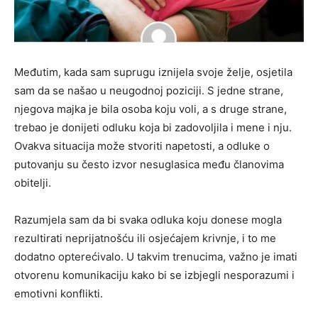
Međutim, kada sam suprugu iznijela svoje želje, osjetila
sam da se našao u neugodnoj poziciji. S jedne strane,
njegova majka je bila osoba koju voli, a s druge strane,
trebao je donijeti odluku koja bi zadovoljila i mene i nju.
Ovakva situacija može stvoriti napetosti, a odluke o
putovanju su često izvor nesuglasica među članovima
obitelji.
Razumjela sam da bi svaka odluka koju donese mogla
rezultirati neprijatnošću ili osjećajem krivnje, i to me
dodatno opterećivalo. U takvim trenucima, važno je imati
otvorenu komunikaciju kako bi se izbjegli nesporazumi i
emotivni konflikti.