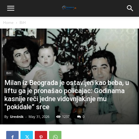
Home
BiH
BiH
Milan iz Beograda je ostavljen kao beba, u
liftu ga je pronašao policajac: Godinama
kasnije reči jedne vidovnjakinje mu
“pokidale” srce
By
Urednik
-
May 31, 2026
1237
0