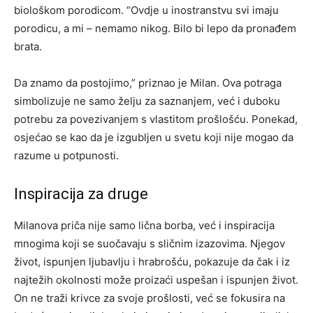
biološkom porodicom. “Ovdje u inostranstvu svi imaju
porodicu, a mi – nemamo nikog. Bilo bi lepo da pronađem
brata.
Da znamo da postojimo,” priznao je Milan. Ova potraga
simbolizuje ne samo želju za saznanjem, već i duboku
potrebu za povezivanjem s vlastitom prošlošću. Ponekad,
osjećao se kao da je izgubljen u svetu koji nije mogao da
razume u potpunosti.
Inspiracija za druge
Milanova priča nije samo lična borba, već i inspiracija
mnogima koji se suočavaju s sličnim izazovima. Njegov
život, ispunjen ljubavlju i hrabrošću, pokazuje da čak i iz
najtežih okolnosti može proizaći uspešan i ispunjen život.
On ne traži krivce za svoje prošlosti, već se fokusira na