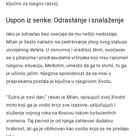
ključno za njegov razvoj.
Uspon iz senke: Odrastanje i snalaženje
Iako je odrastao bez osećaja da mu nešto nedostaje,
Milan je često nailazio na zadirkivanja zbog svog statusa
usvojenog deteta. U osnovnoj i srednjoj školi, suočavao
se s pitanjima i predrasudama vršnjaka koji nisu razumeli
njegovu situaciju. Međutim, umesto da ga to slomi, to ga
je učinilo jačim. Njegova sposobnost da se nosi s
preprekama postala je ključna u njegovom životu.
“Sutra je novi dan,” rekao je Milan, opisujući svoj životni
moto koji ga je vodio kroz sve izazove, uključujući i
služenje vojnog roka na Kosovu tokom turbulentnih
vremena. Taj period je od njega zahtevao dodatnu
hrabrost, ali ga je oblikovao kao osobu koja se ne predaje