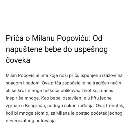
Priča o Milanu Popoviću: Od
napuštene bebe do uspešnog
čoveka
Milan Popović je ime koje nosi priču ispunjenu izazovima,
snagom i nadom. Ova priča započela je na tragičan način,
ali se kroz mnoge teškoće oblikovao život koji danas
inspiriše mnoge. Kao beba, ostavljen je u liftu jedne
zgrade u Beogradu, nedugo nakon rođenja. Ovaj trenutak,
koji bi mnoge slomio, za Milana je postao početak jednog
neverovatnog putovanja.