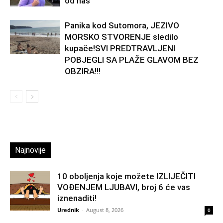
od nas
Panika kod Sutomora, JEZIVO
MORSKO STVORENJE sledilo
kupače!SVI PREDTRAVLJENI
POBJEGLI SA PLAŽE GLAVOM BEZ
OBZIRA!!!
Najnovije
10 oboljenja koje možete IZLIJEČITI
VOĐENJEM LJUBAVI, broj 6 će vas
iznenaditi!
Urednik
-
August 8, 2026
0