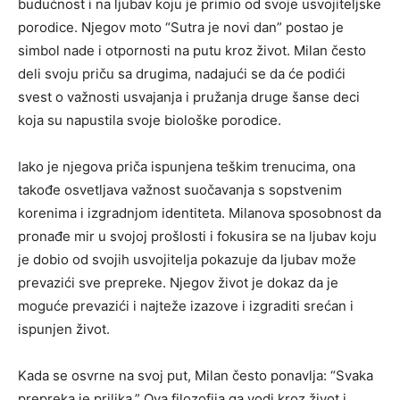
budućnost i na ljubav koju je primio od svoje usvojiteljske
porodice. Njegov moto “Sutra je novi dan” postao je
simbol nade i otpornosti na putu kroz život.
Milan često
deli svoju priču sa drugima, nadajući se da će podići
svest o važnosti usvajanja i pružanja druge šanse deci
koja su napustila svoje biološke porodice.
Iako je njegova priča ispunjena teškim trenucima, ona
takođe osvetljava važnost suočavanja s sopstvenim
korenima i izgradnjom identiteta. Milanova sposobnost da
pronađe mir u svojoj prošlosti i fokusira se na ljubav koju
je dobio od svojih usvojitelja pokazuje da ljubav može
prevazići sve prepreke. Njegov život je dokaz da je
moguće prevazići i najteže izazove i izgraditi srećan i
ispunjen život.
Kada se osvrne na svoj put, Milan često ponavlja: “Svaka
prepreka je prilika.” Ova filozofija ga vodi kroz život i