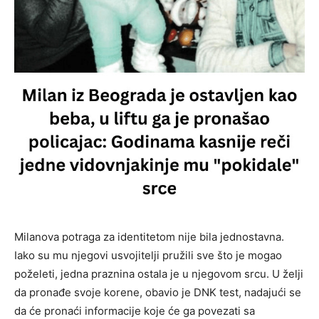
Milanova potraga za identitetom nije bila jednostavna.
Iako su mu njegovi usvojitelji pružili sve što je mogao
poželeti, jedna praznina ostala je u njegovom srcu. U želji
da pronađe svoje korene, obavio je DNK test, nadajući se
da će pronaći informacije koje će ga povezati sa