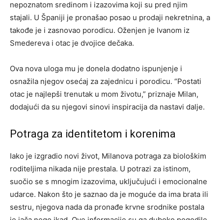
nepoznatom sredinom i izazovima koji su pred njim
stajali. U Španiji je pronašao posao u prodaji nekretnina, a
takođe je i zasnovao porodicu. Oženjen je Ivanom iz
Smedereva i otac je dvojice dečaka.
Ova nova uloga mu je donela dodatno ispunjenje i
osnažila njegov osećaj za zajednicu i porodicu. “Postati
otac je najlepši trenutak u mom životu,” priznaje Milan,
dodajući da su njegovi sinovi inspiracija da nastavi dalje.
Potraga za identitetom i korenima
Iako je izgradio novi život, Milanova potraga za biološkim
roditeljima nikada nije prestala. U potrazi za istinom,
suočio se s mnogim izazovima, uključujući i emocionalne
udarce. Nakon što je saznao da je moguće da ima brata ili
sestru, njegova nada da pronađe krvne srodnike postala
je jača nego ikad. Ove informacije su ga duboko pogodile,