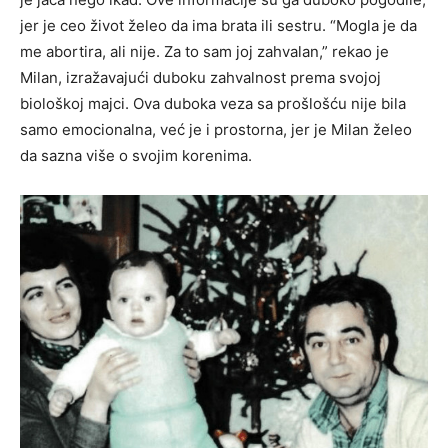
jer je ceo život želeo da ima brata ili sestru. “Mogla je da
me abortira, ali nije. Za to sam joj zahvalan,” rekao je
Milan, izražavajući duboku zahvalnost prema svojoj
biološkoj majci. Ova duboka veza sa prošlošću nije bila
samo emocionalna, već je i prostorna, jer je Milan želeo
da sazna više o svojim korenima.