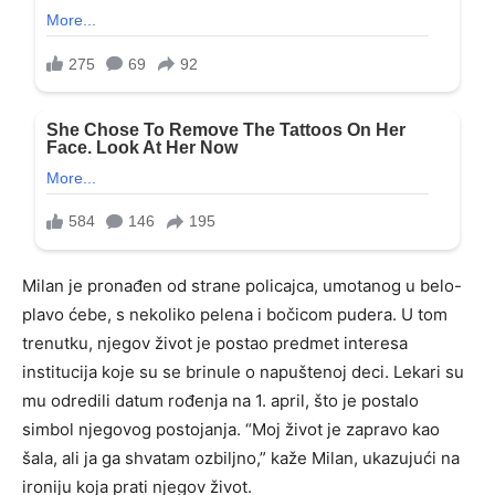
Milan je pronađen od strane policajca, umotanog u belo-
plavo ćebe, s nekoliko pelena i bočicom pudera. U tom
trenutku, njegov život je postao predmet interesa
institucija koje su se brinule o napuštenoj deci. Lekari su
mu odredili datum rođenja na 1. april, što je postalo
simbol njegovog postojanja. “Moj život je zapravo kao
šala, ali ja ga shvatam ozbiljno,” kaže Milan, ukazujući na
ironiju koja prati njegov život.