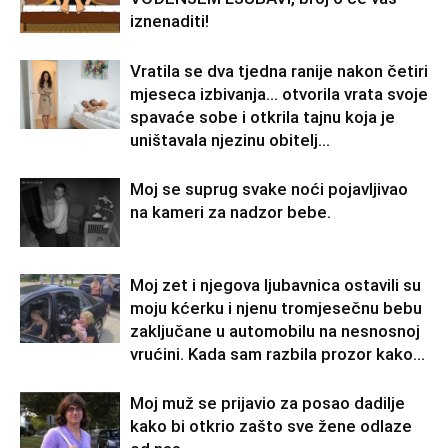
iznenaditi!
Vratila se dva tjedna ranije nakon četiri
mjeseca izbivanja… otvorila vrata svoje
spavaće sobe i otkrila tajnu koja je
uništavala njezinu obitelj…
Moj se suprug svake noći pojavljivao
na kameri za nadzor bebe.
Moj zet i njegova ljubavnica ostavili su
moju kćerku i njenu tromjesečnu bebu
zaključane u automobilu na nesnosnoj
vrućini. Kada sam razbila prozor kako...
Moj muž se prijavio za posao dadilje
kako bi otkrio zašto sve žene odlaze