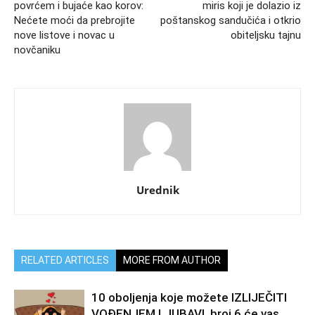
povrćem i bujaće kao korov:
miris koji je dolazio iz
Nećete moći da prebrojite
poštanskog sandučića i otkrio
nove listove i novac u
obiteljsku tajnu
novčaniku
Urednik
RELATED ARTICLES
MORE FROM AUTHOR
10 oboljenja koje možete IZLIJEČITI
VOĐENJEM LJUBAVI, broj 6 će vas