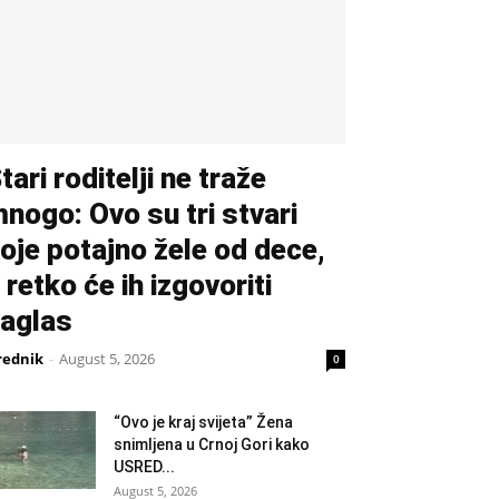
tari roditelji ne traže
nogo: Ovo su tri stvari
oje potajno žele od dece,
 retko će ih izgovoriti
aglas
rednik
-
August 5, 2026
0
“Ovo je kraj svijeta” Žena
snimljena u Crnoj Gori kako
USRED...
August 5, 2026