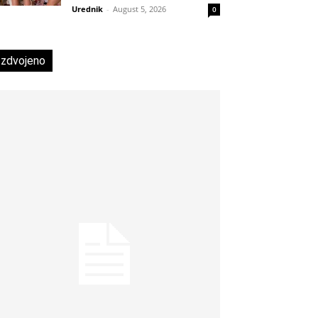
Urednik
-
August 5, 2026
0
Izdvojeno