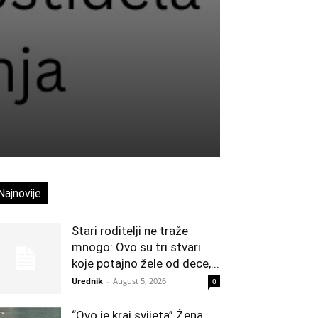
Najnovije
Stari roditelji ne traže
mnogo: Ovo su tri stvari
koje potajno žele od dece,...
Urednik
-
August 5, 2026
0
“Ovo je kraj svijeta” Žena