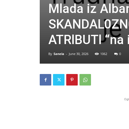
Mlada iz Alba
SKANDAL0ZN0
ATRlBUTl “na i
By
Sanela
-
June 30, 2026
1062
0
Ogl