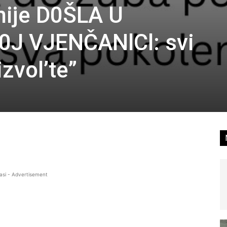
nije D0ŠLA U
J VJENČANlCl: svi
zvol’te”
asi - Advertisement