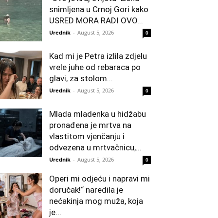
snimljena u Crnoj Gori kako
USRED MORA RADI OVO...
Urednik
-
August 5, 2026
0
Kad mi je Petra izlila zdjelu
vrele juhe od rebaraca po
glavi, za stolom...
Urednik
-
August 5, 2026
0
Mlada mladenka u hidžabu
pronađena je mrtva na
vlastitom vjenčanju i
odvezena u mrtvačnicu,...
Urednik
-
August 5, 2026
0
Operi mi odjeću i napravi mi
doručak!“ naredila je
nećakinja mog muža, koja
je...