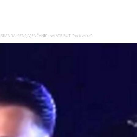
 SKANDAL0ZN0J VJENČANlCl: svi ATRlBUTl “na izvol’te”