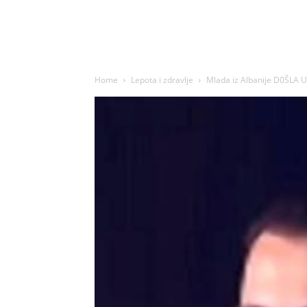
Home
Lepota i zdravlje
Mlada iz Albanije D0ŠLA U