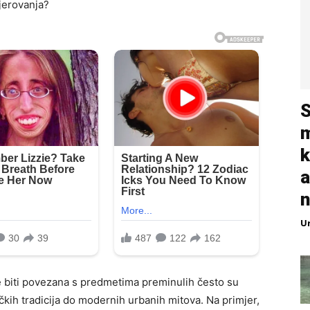
jerovanja?
S
m
k
a
n
U
e biti povezana s predmetima preminulih često su
ih tradicija do modernih urbanih mitova. Na primjer,