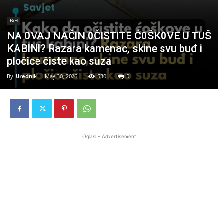
BiH
NA 0VAJ NAČlN 0ČlSTlTE Ć0ŠK0VE U TUŠ
KABlNl? Razara kamenac, skine svu buđ i
pločice čiste kao suza
By
Urednik
-
May 30, 2026
530
0
Oglasi - Advertisement