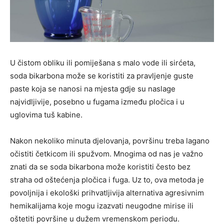
U čistom obliku ili pomiješana s malo vode ili sirćeta,
soda bikarbona može se koristiti za pravljenje guste
paste koja se nanosi na mjesta gdje su naslage
najvidljivije, posebno u fugama između pločica i u
uglovima tuš kabine.
Nakon nekoliko minuta djelovanja, površinu treba lagano
očistiti četkicom ili spužvom. Mnogima od nas je važno
znati da se soda bikarbona može koristiti često bez
straha od oštećenja pločica i fuga. Uz to, ova metoda je
povoljnija i ekološki prihvatljivija alternativa agresivnim
hemikalijama koje mogu izazvati neugodne mirise ili
oštetiti površine u dužem vremenskom periodu.