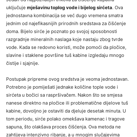
uključuje
mješavinu toplog vode i bijelog sirćeta
. Ova
jednostavna kombinacija se već dugo vremena smatra
jednim od najefikasnijih prirodnih sredstava za čišćenje
doma. Bijelo sirće je poznato po svojoj sposobnosti
razgradnje mineralnih naslaga koje nastaju zbog tvrde
vode. Kada se redovno koristi, može pomoći da pločice,
slavine i staklene površine tuš kabine izgledaju mnogo
čistije i sjajnije.
Postupak pripreme ovog sredstva je veoma jednostavan.
Potrebno je pomiješati jednake količine tople vode i
sirćeta u bočici sa raspršivačem. Nakon što se smjesa
nanese direktno na pločice ili problematične dijelove tuš
kabine, dovoljno je ostaviti da djeluje desetak minuta. U
tom periodu, sirće polako omekšava kamenac i tragove
sapuna, što olakšava proces čišćenja. Ova metoda ne
zahtijeva intenzivno ribanje, a u mnogim slučajevima