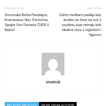
Previous article
Next article
Dvostruka Berba Paradajza,
Zašto muškarci padaju kao
Krastavaca I Bez Štetočina:
kruške na žene sa ove 2
Sipajte Ovo Domaće ČUD0 U
osobine, koje nemaju baš
Baštu!
nikakve veze s izgledom i
figurom
Urednik
RELATED ARTICLES
MORE FROM AUTHOR