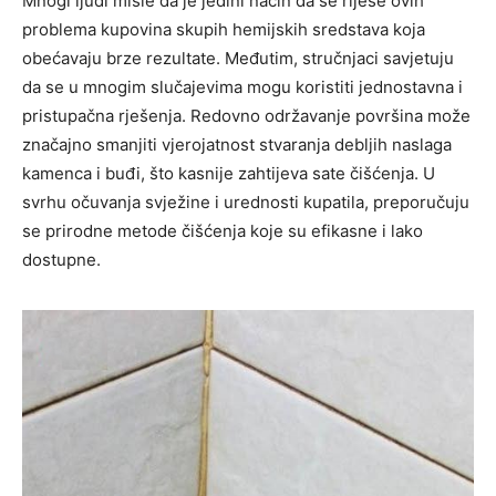
Mnogi ljudi misle da je jedini način da se riješe ovih
problema kupovina skupih hemijskih sredstava koja
obećavaju brze rezultate. Međutim, stručnjaci savjetuju
da se u mnogim slučajevima mogu koristiti jednostavna i
pristupačna rješenja. Redovno održavanje površina može
značajno smanjiti vjerojatnost stvaranja debljih naslaga
kamenca i buđi, što kasnije zahtijeva sate čišćenja. U
svrhu očuvanja svježine i urednosti kupatila, preporučuju
se prirodne metode čišćenja koje su efikasne i lako
dostupne.