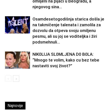
omiljeni na pijaci u Beogradu, a
njegovog sina...
Osamdesetogodišnja starica došla je
na takmičenje talenata i zamolila za
dozvolu da otpeva svoju omiljenu
pesmu, ali su joj se voditeljka i žiri
podsmehnuli...
NlK0LlJA SL0MLJENA D0 B0LA:
“Mnogo te volim, kako cu bez tebe
nastaviti svoj život?”
Najnovije