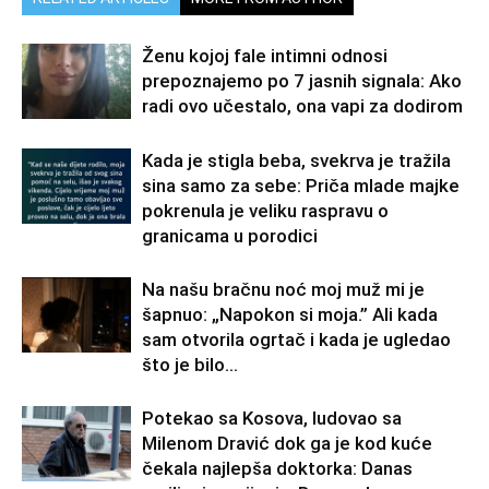
Ženu kojoj fale intimni odnosi
prepoznajemo po 7 jasnih signala: Ako
radi ovo učestalo, ona vapi za dodirom
Kada je stigla beba, svekrva je tražila
sina samo za sebe: Priča mlade majke
pokrenula je veliku raspravu o
granicama u porodici
Na našu bračnu noć moj muž mi je
šapnuo: „Napokon si moja.” Ali kada
sam otvorila ogrtač i kada je ugledao
što je bilo...
Potekao sa Kosova, ludovao sa
Milenom Dravić dok ga je kod kuće
čekala najlepša doktorka: Danas