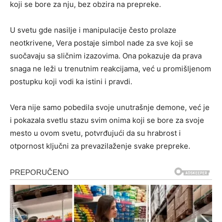
koji se bore za nju, bez obzira na prepreke.
U svetu gde nasilje i manipulacije često prolaze
neotkrivene, Vera postaje simbol nade za sve koji se
suočavaju sa sličnim izazovima. Ona pokazuje da prava
snaga ne leži u trenutnim reakcijama, već u promišljenom
postupku koji vodi ka istini i pravdi.
Vera nije samo pobedila svoje unutrašnje demone, već je
i pokazala svetlu stazu svim onima koji se bore za svoje
mesto u ovom svetu, potvrđujući da su hrabrost i
otpornost ključni za prevazilaženje svake prepreke.