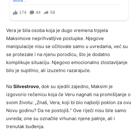
Vera je bila osoba koja je dugo vremena trpjela
Maksimove neprihvatljive postupke. Njegove
manipulacije nisu se očitovale samo u uvredama, već su
se protezale i na njenu porodicu, što je dodatno
komplikuje situaciju. Njegovo emocionalno zlostavljanje
bilo je suptilno, ali izuzetno razarajuće.
Na
Silvestrovo
, dok su sjedili zajedno, Maksim je
izgovorio rečenicu koja će Veru nagnati na promišljanje o
svom životu: „Znaš, Vera, koji bi bio najbolji poklon za ovu
Novu godinu? Da ne postojiš.“ Ove riječi nisu bile samo
uvreda; one su označile vrhunac njene patnje, ali i
trenutak buđenja.