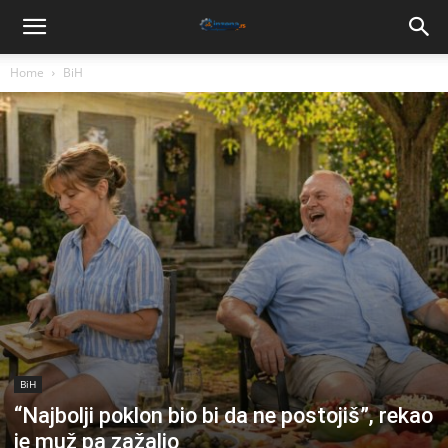
Home
BiH
BiH
“Najbolji poklon bio bi da ne postojiš”, rekao
je muž pa zažalio