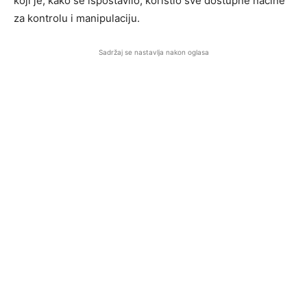
koji je, kako se ispostavilo, koristio sve dostupne načine
za kontrolu i manipulaciju.
Sadržaj se nastavlja nakon oglasa