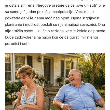
je ostala smirena. Njegove pretnje da će „sve uništiti“ bile
su samo još jedan pokušaj manipulacije. Vera mu je
pokazala da više nema moć nad njom. Njena strpljivost,
planiranje i mudrost postali su njeni najjači saveznici. Ona
nije tražila osvetu iz ličnih razloga, već je želela da pravda
bude zadovoljena na način koji će osigurati mir njenoj
porodici i sebi.