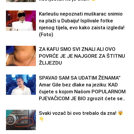
Karleušu nepoznati muškarac snimio
na plaži u Dubaiju! Isplivale fotke
njenog tijela, evo kako zaista izgleda!
(Foto)
ZA KAFU SMO SVI ZNALI ALI OVO
POVRĆE JE JE NAJGORE ZA ŠTITNU
ŽLIJEZDU
SPAVA0 SAM SA UDATIM ŽENAMA”
Amar Gile bez dlake na jeziku: KAD
čujete s kojom Našom POPULARNOM
PJEVAČICOM JE BIO zgrozit ćete se..
Svaki vozač bi ovo trebalo da zna!