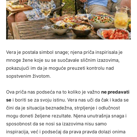
Vera je postala simbol snage; njena priča inspirisala je
mnoge žene koje su se suočavale sličnim izazovima,
pokazujući im da je moguće preuzeti kontrolu nad
sopstvenim životom.
Ova priča nas podseća na to koliko je važno
ne predavati
se
i boriti se za svoju istinu. Vera nas uči da čak i kada se
čini da je situacija beznadežna, strpljenje i odlučnost
mogu doneti željene rezultate. Njena unutrašnja snaga i
sposobnost da se nosi sa izazovima nisu samo
inspiracija, već i podsećaj da prava pravda dolazi onima