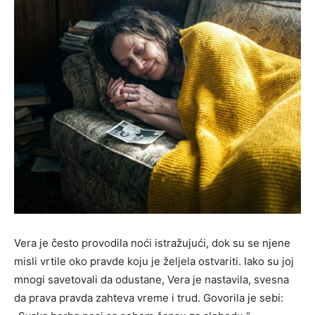
Vera je često provodila noći istražujući, dok su se njene
misli vrtile oko pravde koju je željela ostvariti. Iako su joj
mnogi savetovali da odustane, Vera je nastavila, svesna
da prava pravda zahteva vreme i trud. Govorila je sebi: