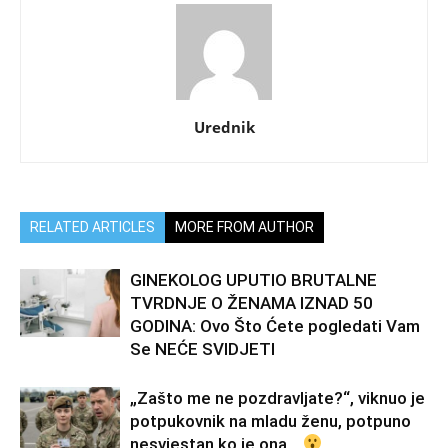
Urednik
RELATED ARTICLES
MORE FROM AUTHOR
GINEKOLOG UPUTIO BRUTALNE
TVRDNJE O ŽENAMA IZNAD 50
GODINA: Ovo Što Ćete pogledati Vam
Se NEĆE SVIDJETI
„Zašto me ne pozdravljate?“, viknuo je
potpukovnik na mladu ženu, potpuno
nesvjestan ko je ona…