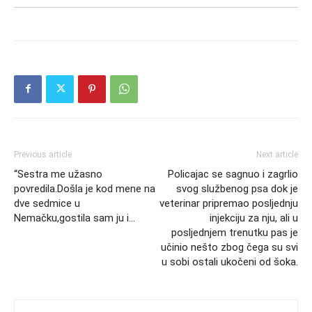
Previous article
Next article
“Sestra me užasno
Policajac se sagnuo i zagrlio
povredila.Došla je kod mene na
svog službenog psa dok je
dve sedmice u
veterinar pripremao posljednju
Nemačku,gostila sam ju i…
injekciju za nju, ali u
posljednjem trenutku pas je
učinio nešto zbog čega su svi
u sobi ostali ukočeni od šoka.