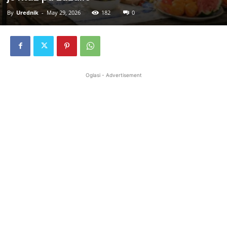
By
Urednik
-
May 29, 2026
182
0
Oglasi - Advertisement