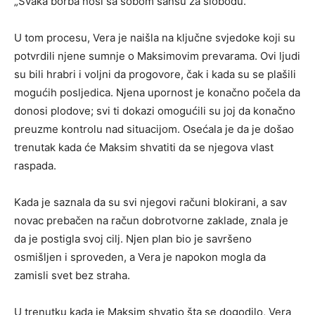
„Svaka borba nosi sa sobom šansu za slobodu.“
U tom procesu, Vera je naišla na ključne svjedoke koji su
potvrdili njene sumnje o Maksimovim prevarama. Ovi ljudi
su bili hrabri i voljni da progovore, čak i kada su se plašili
mogućih posljedica. Njena upornost je konačno počela da
donosi plodove; svi ti dokazi omogućili su joj da konačno
preuzme kontrolu nad situacijom. Osećala je da je došao
trenutak kada će Maksim shvatiti da se njegova vlast
raspada.
Kada je saznala da su svi njegovi računi blokirani, a sav
novac prebačen na račun dobrotvorne zaklade, znala je
da je postigla svoj cilj. Njen plan bio je savršeno
osmišljen i sproveden, a Vera je napokon mogla da
zamisli svet bez straha.
U trenutku kada je Maksim shvatio šta se dogodilo, Vera