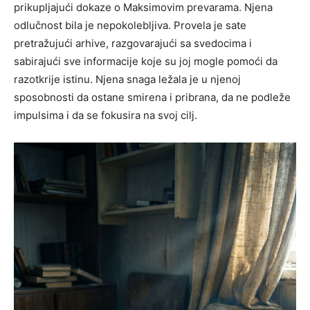
prikupljajući dokaze o Maksimovim prevarama. Njena
odlučnost bila je nepokolebljiva. Provela je sate
pretražujući arhive, razgovarajući sa svedocima i
sabirajući sve informacije koje su joj mogle pomoći da
razotkrije istinu. Njena snaga ležala je u njenoj
sposobnosti da ostane smirena i pribrana, da ne podleže
impulsima i da se fokusira na svoj cilj.