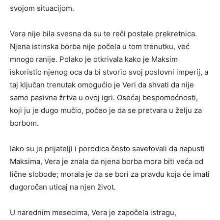
svojom situacijom.
Vera nije bila svesna da su te reči postale prekretnica.
Njena istinska borba nije počela u tom trenutku, već
mnogo ranije. Polako je otkrivala kako je Maksim
iskoristio njenog oca da bi stvorio svoj poslovni imperij, a
taj ključan trenutak omogućio je Veri da shvati da nije
samo pasivna žrtva u ovoj igri. Osećaj bespomoćnosti,
koji ju je dugo mučio, počeo je da se pretvara u želju za
borbom.
Iako su je prijatelji i porodica često savetovali da napusti
Maksima, Vera je znala da njena borba mora biti veća od
lične slobode; morala je da se bori za pravdu koja će imati
dugoročan uticaj na njen život.
U narednim mesecima, Vera je započela istragu,