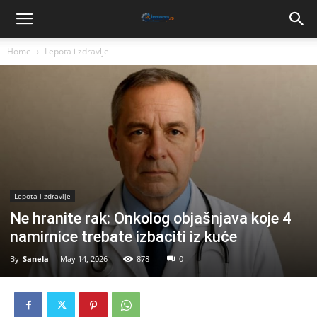
Home
Lepota i zdravlje
Lepota i zdravlje
Ne hranite rak: Onkolog objašnjava koje 4
namirnice trebate izbaciti iz kuće
By
Sanela
-
May 14, 2026
878
0