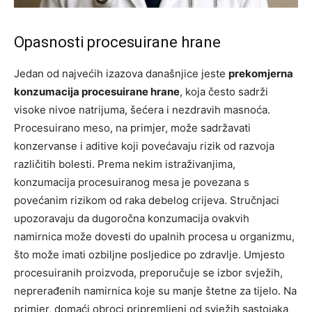
Opasnosti procesuirane hrane
Jedan od najvećih izazova današnjice jeste
prekomjerna
konzumacija procesuirane hrane
, koja često sadrži
visoke nivoe natrijuma, šećera i nezdravih masnoća.
Procesuirano meso, na primjer, može sadržavati
konzervanse i aditive koji povećavaju rizik od razvoja
različitih bolesti. Prema nekim istraživanjima,
konzumacija procesuiranog mesa je povezana s
povećanim rizikom od raka debelog crijeva. Stručnjaci
upozoravaju da dugoročna konzumacija ovakvih
namirnica može dovesti do upalnih procesa u organizmu,
što može imati ozbiljne posljedice po zdravlje. Umjesto
procesuiranih proizvoda, preporučuje se izbor svježih,
neprerađenih namirnica koje su manje štetne za tijelo. Na
primjer, domaći obroci pripremljeni od svježih sastojaka