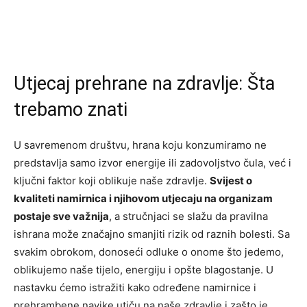
Utjecaj prehrane na zdravlje: Šta
trebamo znati
U savremenom društvu, hrana koju konzumiramo ne
predstavlja samo izvor energije ili zadovoljstvo čula, već i
ključni faktor koji oblikuje naše zdravlje.
Svijest o
kvaliteti namirnica i njihovom utjecaju na organizam
postaje sve važnija
, a stručnjaci se slažu da pravilna
ishrana može značajno smanjiti rizik od raznih bolesti. Sa
svakim obrokom, donoseći odluke o onome što jedemo,
oblikujemo naše tijelo, energiju i opšte blagostanje. U
nastavku ćemo istražiti kako određene namirnice i
prehrambene navike utiču na naše zdravlje i zašto je