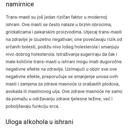
namirnice
Trans-masti su još jedan rizičan faktor u modernoj
ishrani. Ove masti se često nalaze u brzim obrocima,
grickalicama i pekarskim proizvodima. Utjecaj trans-masti
na zdravlje je izuzetno negativan; one povećavaju rizik od
srčanih bolesti, podižu nivo lošeg holesterola i smanjuju
nivo dobrog holesterola.
Istraživanja sugeriraju da čak i
male količine trans-masti u ishrani mogu imati dugoročne
negativne efekte na zdravlje. Uzimajući u obzir sve ove
negativne efekte, preporučuje se smanjenje unosa ovih
masti i zamjena za zdrave masnoće iz orašastih plodova,
avokada ili maslinovog ulja.
Ove zdrave masnoće ne samo
da pomažu u održavanju zdrave tjelesne težine, već i
poboljšavaju funkciju srca.
Uloga alkohola u ishrani