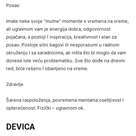
Posao
Imate neke svoje “mutne” momente s vremena na vreme,
ali uglavnom vam je energija dobra, odgovornost
pojačana, a postoji I inspiracija, kreativnost I elan za
posao. Postoje sitni bagovi ili nesporazumi u radnom
okruženju I sa saradnicima, ali ništa što bi moglo da vam
donese iole veću problematiku. Sve što dođe na dnevni
red, biće rešeno I obavljeno na vreme.
Zdravlje
Šarena raspoloženja, povremena mentalna osetljivost I
opterećenost. Fizički – uglavnom ok.
DEVICA