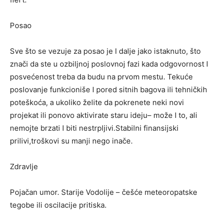
Posao
Sve što se vezuje za posao je I dalje jako istaknuto, što
znači da ste u ozbiljnoj poslovnoj fazi kada odgovornost I
posvećenost treba da budu na prvom mestu. Tekuće
poslovanje funkcioniše I pored sitnih bagova ili tehničkih
poteškoća, a ukoliko želite da pokrenete neki novi
projekat ili ponovo aktivirate staru ideju– može I to, ali
nemojte brzati I biti nestrpljivi.Stabilni finansijski
prilivi,troškovi su manji nego inače.
Zdravlje
Pojačan umor. Starije Vodolije – češće meteoropatske
tegobe ili oscilacije pritiska.