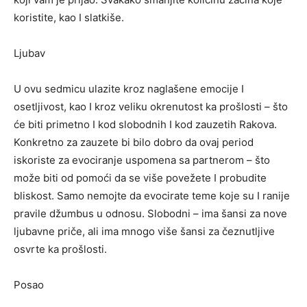
koristite, kao I slatkiše.
Ljubav
U ovu sedmicu ulazite kroz naglašene emocije I
osetljivost, kao I kroz veliku okrenutost ka prošlosti – što
će biti primetno I kod slobodnih I kod zauzetih Rakova.
Konkretno za zauzete bi bilo dobro da ovaj period
iskoriste za evociranje uspomena sa partnerom – što
može biti od pomoći da se više povežete I probudite
bliskost. Samo nemojte da evocirate teme koje su I ranije
pravile džumbus u odnosu. Slobodni – ima šansi za nove
ljubavne priče, ali ima mnogo više šansi za čeznutljive
osvrte ka prošlosti.
Posao