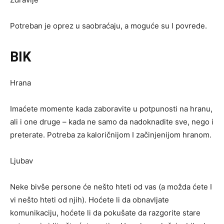
Potreban je oprez u saobraćaju, a moguće su I povrede.
BIK
Hrana
Imaćete momente kada zaboravite u potpunosti na hranu,
ali i one druge – kada ne samo da nadoknadite sve, nego i
preterate. Potreba za kaloričnijom I začinjenijom hranom.
Ljubav
Neke bivše persone će nešto hteti od vas (a možda ćete I
vi nešto hteti od njih). Hoćete li da obnavljate
komunikaciju, hoćete li da pokušate da razgorite stare