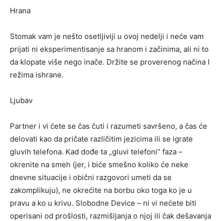
Hrana
Stomak vam je nešto osetljiviji u ovoj nedelji i neće vam
prijati ni eksperimentisanje sa hranom i začinima, ali ni to
da klopate više nego inače. Držite se proverenog načina I
režima ishrane.
Ljubav
Partner i vi ćete se čas čuti i razumeti savršeno, a čas će
delovati kao da pričate različitim jezicima ili se igrate
gluvih telefona. Kad dođe ta „gluvi telefoni“ faza –
okrenite na smeh (jer, i biće smešno koliko će neke
dnevne situacije i obični razgovori umeti da se
zakomplikuju), ne okrećite na borbu oko toga ko je u
pravu a ko u krivu. Slobodne Device – ni vi nećete biti
operisani od prošlosti, razmišljanja o njoj ili čak dešavanja