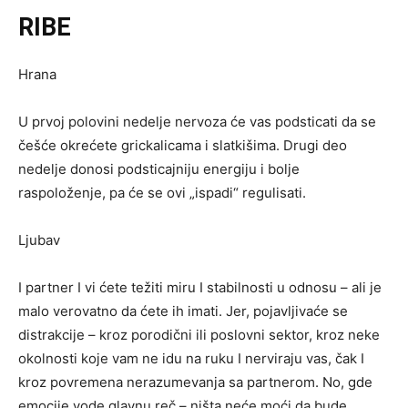
RIBE
Hrana
U prvoj polovini nedelje nervoza će vas podsticati da se
češće okrećete grickalicama i slatkišima. Drugi deo
nedelje donosi podsticajniju energiju i bolje
raspoloženje, pa će se ovi „ispadi“ regulisati.
Ljubav
I partner I vi ćete težiti miru I stabilnosti u odnosu – ali je
malo verovatno da ćete ih imati. Jer, pojavljivaće se
distrakcije – kroz porodični ili poslovni sektor, kroz neke
okolnosti koje vam ne idu na ruku I nerviraju vas, čak I
kroz povremena nerazumevanja sa partnerom. No, gde
emocije vode glavnu reč – ništa neće moći da bude