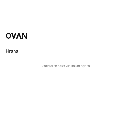
OVAN
Hrana
Sadržaj se nastavlja nakon oglasa