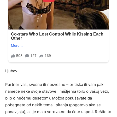
Ljubav
Partner vas, svesno ili nesvesno – pritiska ili vam pak
nameće neke svoje stavove I mišljenja (bilo o vašoj vezi,
bilo o nečemu desetom). Možda pokušavate da
pobegnete od nekih tema I pitanja (pogotovo ako se
ponavljaju), ali je malo verovatno da ćete uspeti. Rešite to