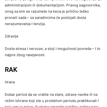
administracijom ili dokumentacijom. Pravog sagovornika,
onog sa kim se razumete na keca je prilično teško
pronaći sada – sa saradnicima će postojati dosta
nerazumevanja I tenzija.
Zdravlje
Dosta stresa I nervoze, a stoji I mogućnost povreda – I to
najpre zbog rasejanosti.
RAK
Hrana
Dobar period da se vratite na stare, zdrave navike ili na
režim ishrane koji ste u proteklom periodu praktikovali I
koji vam je prijao. Svakako smanjite količinu začina koje