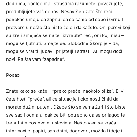
dodirima, pogledima I strastima razumete, povezujete,
produbljujete vaš odnos. Nesavršen zato što reči
ponekad umeju da zapnu, da se same od sebe izvrnu I
pretvore u nešto što niste želeli da kažete. Oni parovi koji
su zreli smejaće se na te “izvrnute” reči, oni koji nisu –
mogu se ljutnuti. Smejte se. Slobodne Škorpije – da,
mogu se vratiti ljubavi, prijatelji I strasti. Ali mogu doći I
novi. Pa šta vam “zapadne”.
Posao
Znate kako se kaže – “preko preče, naokolo bliže”. E, vi
ćete hteti “preče”, ali će situacije I okolnosti činiti da
morate dužim putem. Džabe što se vama žuri I što biste
sve sad I odmah, ipak će biti potrebno da se prilagodite
trenutnim poslovnim uslovima. Nešto vam se vraća –
informacije, papiri, saradnici, dogovori, možda I ideje ili