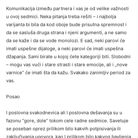
Komunikacija između partnera i vas je od velike važnosti
u ovoj sedmici. Neka pitanja treba rešiti – i najbolja
varijanta bi bila da kod oboje bude prisutna spremnost i
da se sasluša druga strana i njeni argumenti, a ne samo
da se kaže i da se vode monolozi. E sad, neki parovi će
imati uspešne dijaloge, a neki parovi će imati uspešna
džapanja. Sami birate u kojoj ćete kategoriji biti. Slobodni
– mogu vas vući i stare strasti i stare emocije, ali i „nove
varnice“ će imati šta da kažu. Svakako zanimljiv period za
vas.
Posao
I poslovna svakodnevica ali I poslovna dešavanja su u
fazonu “gore, dole” tokom cele radne sedmice. Savetuje
se poseban oprez prilikom bilo kakvih potpisivanja ili
zaključivanja ugovora, kao I prilikom bilo kakvog bavljenja