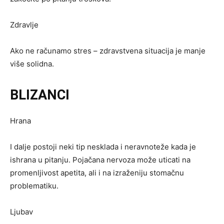
Zdravlje
Ako ne računamo stres – zdravstvena situacija je manje
više solidna.
BLIZANCI
Hrana
I dalje postoji neki tip nesklada i neravnoteže kada je
ishrana u pitanju. Pojačana nervoza može uticati na
promenljivost apetita, ali i na izraženiju stomačnu
problematiku.
Ljubav