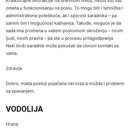
Kratkotrajne distrakcije na dnevnom nivou, nešto što vas
ometa u funkcionisanju na poslu. To mogu biti I tehničke I
administrativne poteškoće, ali I sporost saradnika – pa
samim tim I mogućnost kašnjenja. Takođe, moguće je da
sada ima promena u vašem poslovnom okruženju – novih
ljudi, novih pravila – pa ste u procesu prilagođavanja.
Neki bivši saradnik može pokušati da obnovi kontakt sa
vama.
Zdravlje
Dobro, mada postoji pojačana nervoza a možda I problemi
sa spavanjem.
VODOLIJA
Hrana