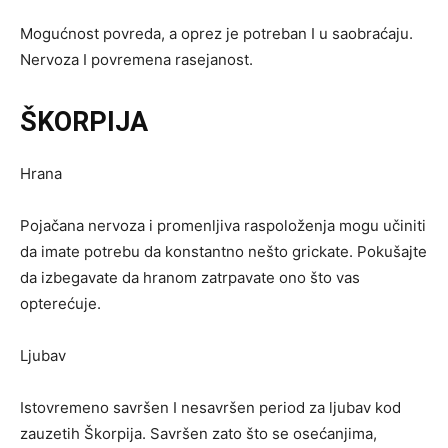
Mogućnost povreda, a oprez je potreban I u saobraćaju.
Nervoza I povremena rasejanost.
ŠKORPIJA
Hrana
Pojačana nervoza i promenljiva raspoloženja mogu učiniti
da imate potrebu da konstantno nešto grickate. Pokušajte
da izbegavate da hranom zatrpavate ono što vas
opterećuje.
Ljubav
Istovremeno savršen I nesavršen period za ljubav kod
zauzetih Škorpija. Savršen zato što se osećanjima,