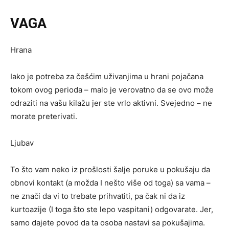
VAGA
Hrana
Iako je potreba za češćim uživanjima u hrani pojačana
tokom ovog perioda – malo je verovatno da se ovo može
odraziti na vašu kilažu jer ste vrlo aktivni. Svejedno – ne
morate preterivati.
Ljubav
To što vam neko iz prošlosti šalje poruke u pokušaju da
obnovi kontakt (a možda I nešto više od toga) sa vama –
ne znači da vi to trebate prihvatiti, pa čak ni da iz
kurtoazije (I toga što ste lepo vaspitani) odgovarate. Jer,
samo dajete povod da ta osoba nastavi sa pokušajima.