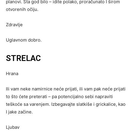
planovi. Šta god bilo – idite polako, proračunato I širom
otvorenih očiju.
Zdravlje
Uglavnom dobro.
STRELAC
Hrana
Ili vam neke namirnice neće prijati, ili vam pak neće prijati
to što ćete preterati – pa potencijalno sebi napraviti
teškoće sa varenjem. Izbegavajte slatkiše i grickalice, kao
I jake začine.
Ljubav