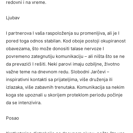
redovni i na vreme.
Ljubav
I partnerova I vaša raspoloženja su promenljiva, ali je I
pored toga odnos stabilan. Kod oboje postoji okupiranost
obavezama, što može donositi talase nervoze I
povremeno zategnutiju komunikaciju – ali ništa što se ne
da prevazići I rešiti. Neki parovi imaju ozbiljne, životno
važne teme na dnevnom redu. Slobodni Jarčevi –
inspirativni kontakti sa prijateljima, više druženja ili
izlazaka, više zabavnih trenutaka. Komunikacija sa nekim
koga ste upoznali u skorijem proteklom periodu počinje
da se intenzivira.
Posao