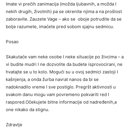
Imate vi prečih zanimacija (možda ljubavnih, a možda I
nekih drugih, životnih) pa se okrenite njima a na prošlost
zaboravite. Zauzete Vage – ako se oboje potrudite da se
bolje razumete, imaćete pred sobom sjajnu sedmicu.
Posao
Skakutaće vam neke osobe I neke situacije po živcima – a
vi budite mudri I ne dozvolite da budete isprovocirani, ne
hvatajte se u to kolo. Mogući su u ovoj sedmici zastoji I
kašnjenja, a onda žurba navrat nanos da bi se
nadoknadilo vreme I sve postiglo. Pregršt aktivnosti u
svakom danu mogu vam povremeno pokvariti red I
raspored.Očekujete bitne informacije od nadređenih,a
one nikako da stignu.
Zdravlje