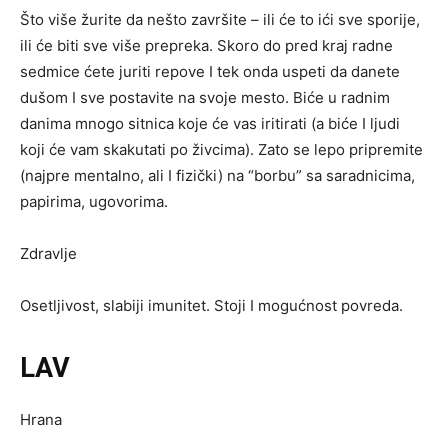
Što više žurite da nešto završite – ili će to ići sve sporije,
ili će biti sve više prepreka. Skoro do pred kraj radne
sedmice ćete juriti repove I tek onda uspeti da danete
dušom I sve postavite na svoje mesto. Biće u radnim
danima mnogo sitnica koje će vas iritirati (a biće I ljudi
koji će vam skakutati po živcima). Zato se lepo pripremite
(najpre mentalno, ali I fizički) na “borbu” sa saradnicima,
papirima, ugovorima.
Zdravlje
Osetljivost, slabiji imunitet. Stoji I mogućnost povreda.
LAV
Hrana