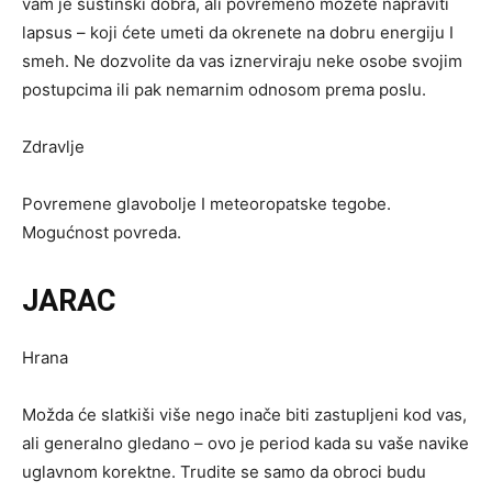
vam je suštinski dobra, ali povremeno možete napraviti
lapsus – koji ćete umeti da okrenete na dobru energiju I
smeh. Ne dozvolite da vas iznerviraju neke osobe svojim
postupcima ili pak nemarnim odnosom prema poslu.
Zdravlje
Povremene glavobolje I meteoropatske tegobe.
Mogućnost povreda.
JARAC
Hrana
Možda će slatkiši više nego inače biti zastupljeni kod vas,
ali generalno gledano – ovo je period kada su vaše navike
uglavnom korektne. Trudite se samo da obroci budu