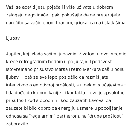
Vaši se apetiti jesu pojačali i više uživate u dobrom
zalogaju nego inače. Ipak, pokušajte da ne preterujete –
naročito sa začinjenom hranom, grickalicama i slatkišima.
Ljubav
Jupiter, koji vlada vašim ljubavnim životom u ovoj sedmici
kreće retrogradnim hodom u polju tajni I podsvesti.
Istovremeno prisustvo Marsa I retro Merkura baš u polju
ljubavi – baš se sve lepo posložilo da razmišljate
intenzivno o emotivnoj prošlosti, a u nekim slučajevima –
I da dođe do komunikacije ili kontakta. I ovo je apsolutno
prisutno I kod slobodnih I kod zauzetih Lavova. Za
zauzete bi bilo dobro da energiju usmere u poboljšanje
odnosa sa “regularnim” partnerom, na “druge prošlosti”
zaboravite.