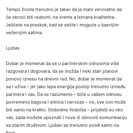
Tempo života trenutno je takav da je malo verovatno da
će obroci biti redovni, na vreme a ishrana kvalitetna.
Ješćete na preskok, kad se setite i moguće u kasnijim
večernjim satima.
Ljubav
Dobar je momenat da se u partnerskim odnosima više
razgovara I dogovara, da se možda I neki stari planovi
ponovo iznesu na dnevni red. No, dobar je momenat da
se I uživa – jer jako lepa energija postoji trenutno između
partnera I vas. Da se razumemo – biće u vašem odnosu
povremeno bagova I sitnica I nervoze – no, sve ovo može
biti samo na kratko. Slobodne Vodolije – prijatelji su oko
vas, sada možete upoznati I nove ili obnoviti komunikaciju
sa starim društvom. Ljubav se trenutno svodi samo na
flert.