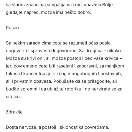
sa starim znancima,simpatijama i ex ljubavima.Bolje
gledajte napred, možda ima nešto dobro.
Posao
Sa nekim saradnicima ćete se razumeti očas posla,
dogovoriti I sprovesti dogovoreno. Sa drugima – nikako.
Možda su krivi oni, ali možda postoji I deo vaše krivice –
jer, povremeno ćete biti rasejani I zaboravni, sa manjkom
fokusa I koncentracije – zbog mnogobrojnih I poslovnih,
ali I privatnih obaveza. Pokušajte da se prilagodite, ali
budite spremni I da ublažite retoriku I ne nervirate se za
sitnicu.
Zdravlje
Dosta nervoze, a postoji I sklonost ka povredama.