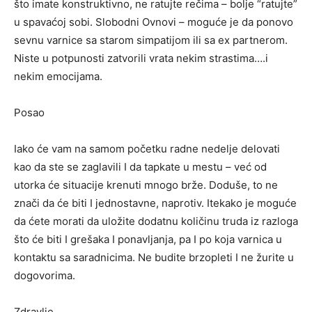
što imate konstruktivno, ne ratujte rečima – bolje “ratujte”
u spavaćoj sobi. Slobodni Ovnovi – moguće je da ponovo
sevnu varnice sa starom simpatijom ili sa ex partnerom.
Niste u potpunosti zatvorili vrata nekim strastima….i
nekim emocijama.
Posao
Iako će vam na samom početku radne nedelje delovati
kao da ste se zaglavili I da tapkate u mestu – već od
utorka će situacije krenuti mnogo brže. Doduše, to ne
znači da će biti I jednostavne, naprotiv. Itekako je moguće
da ćete morati da uložite dodatnu količinu truda iz razloga
što će biti I grešaka I ponavljanja, pa I po koja varnica u
kontaktu sa saradnicima. Ne budite brzopleti I ne žurite u
dogovorima.
Zdravlje