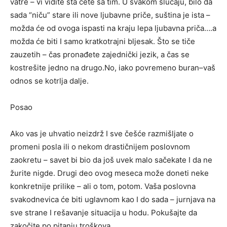
vatre – vi vidite šta ćete sa tim. U svakom slučaju, bilo da
sada “niču” stare ili nove ljubavne priče, suština je ista –
možda će od ovoga ispasti na kraju lepa ljubavna priča….a
možda će biti I samo kratkotrajni bljesak. Što se tiče
zauzetih – čas pronađete zajednički jezik, a čas se
kostrešite jedno na drugo.No, iako povremeno buran–vaš
odnos se kotrlja dalje.
Posao
Ako vas je uhvatio neizdrž I sve češće razmišljate o
promeni posla ili o nekom drastičnijem poslovnom
zaokretu – savet bi bio da još uvek malo sačekate I da ne
žurite nigde. Drugi deo ovog meseca može doneti neke
konkretnije prilike – ali o tom, potom. Vaša poslovna
svakodnevica će biti uglavnom kao I do sada – jurnjava na
sve strane I rešavanje situacija u hodu. Pokušajte da
zakočite po pitanju troškova.