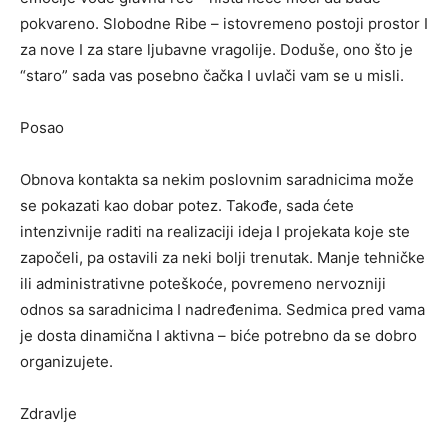
pokvareno. Slobodne Ribe – istovremeno postoji prostor I
za nove I za stare ljubavne vragolije. Doduše, ono što je
“staro” sada vas posebno čačka I uvlači vam se u misli.
Posao
Obnova kontakta sa nekim poslovnim saradnicima može
se pokazati kao dobar potez. Takođe, sada ćete
intenzivnije raditi na realizaciji ideja I projekata koje ste
započeli, pa ostavili za neki bolji trenutak. Manje tehničke
ili administrativne poteškoće, povremeno nervozniji
odnos sa saradnicima I nadređenima. Sedmica pred vama
je dosta dinamična I aktivna – biće potrebno da se dobro
organizujete.
Zdravlje