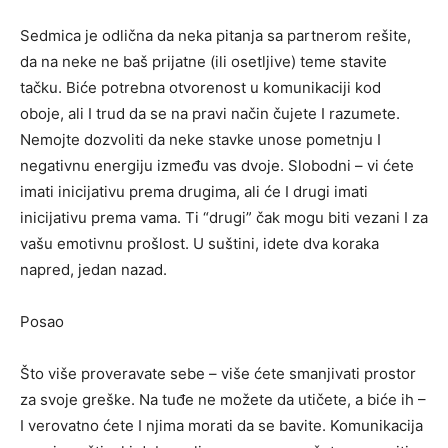
Sedmica je odlična da neka pitanja sa partnerom rešite,
da na neke ne baš prijatne (ili osetljive) teme stavite
tačku. Biće potrebna otvorenost u komunikaciji kod
oboje, ali I trud da se na pravi način čujete I razumete.
Nemojte dozvoliti da neke stavke unose pometnju I
negativnu energiju između vas dvoje. Slobodni – vi ćete
imati inicijativu prema drugima, ali će I drugi imati
inicijativu prema vama. Ti “drugi” čak mogu biti vezani I za
vašu emotivnu prošlost. U suštini, idete dva koraka
napred, jedan nazad.
Posao
Što više proveravate sebe – više ćete smanjivati prostor
za svoje greške. Na tuđe ne možete da utičete, a biće ih –
I verovatno ćete I njima morati da se bavite. Komunikacija