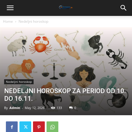
Home
Nedeljni horoskop
Nedeljni horoskop
NEDELJNI HOROSKOP ZA PERIOD OD 10.
DO 16.11.
By
Admin
-
May 12, 2026
133
0