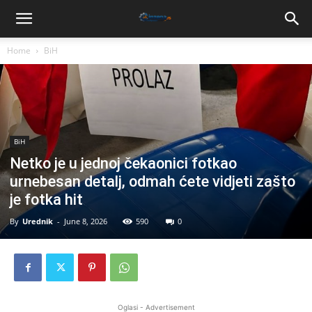
Home
BiH
BiH
Netko je u jednoj čekaonici fotkao
urnebesan detalj, odmah ćete vidjeti zašto
je fotka hit
By
Urednik
-
June 8, 2026
590
0
Oglasi - Advertisement