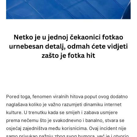
Pored toga, fenomen viralnih hitova poput ovog dodatno
naglašava koliko je važno razumjeti dinamiku internet
kulture. U trenutku kada se smijeh i zabava usmjere
prema nečemu što je svakodnevno i banalno, stvara se
osjećaj zajedništva među korisnicima. Ovaj incident nije
samo privukao pažnju zbog svog humora, već je i otvorio