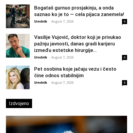
Bogataš gurnuo prosjakinju, a onda
saznao ko je to — cela pijaca zanemela!
Urednik
-
August 7, 2026
0
Vasilije Vujović, doktor koji je privukao
pažnju javnosti, danas gradi karijeru
između estetske hirurgije...
Urednik
-
August 7, 2026
0
Pet osobina koje jačaju vezu i često
čine odnos stabilnijim
Urednik
-
August 7, 2026
0
Izdvojeno