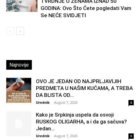
TVRDNJE O ŽENAMA IZNAD 50
GODINA: Ovo Što Ćete pogledati Vam
Se NEĆE SVIDJETI
Najnovije
OVO JE JEDAN OD NAJPRLJAVIJIH
PREDMETA U NAŠIM KUĆAMA, A TREBA
DA BLISTA OD...
Urednik
-
August 7, 2026
0
Kako je Srpkinja uspela da osvoji
RUSKOG OLIGARHA, a i da ga sačuva?
Jedan...
Urednik
-
August 7, 2026
0