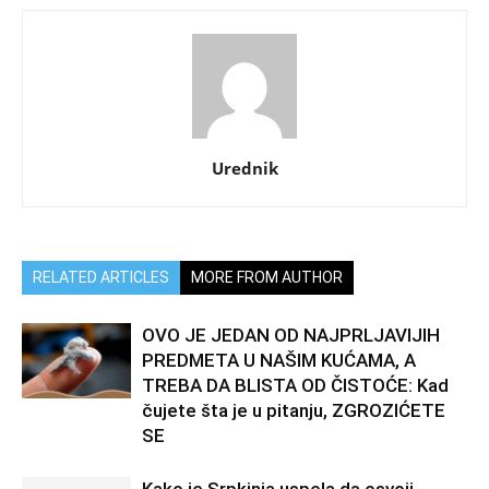
Urednik
RELATED ARTICLES
MORE FROM AUTHOR
OVO JE JEDAN OD NAJPRLJAVIJIH
PREDMETA U NAŠIM KUĆAMA, A
TREBA DA BLISTA OD ČISTOĆE: Kad
čujete šta je u pitanju, ZGROZIĆETE
SE
Kako je Srpkinja uspela da osvoji