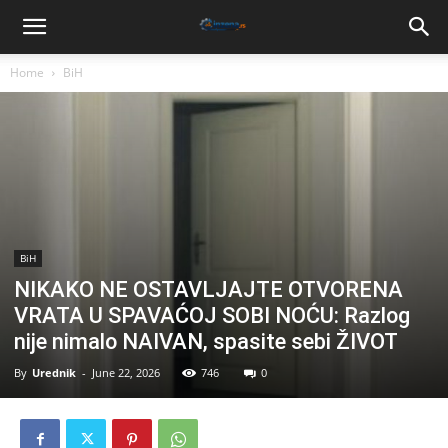
Home
BiH
BiH
NIKAKO NE OSTAVLJAJTE OTVORENA
VRATA U SPAVAĆOJ SOBI NOĆU: Razlog
nije nimalo NAIVAN, spasite sebi ŽIVOT
By
Urednik
-
June 22, 2026
746
0