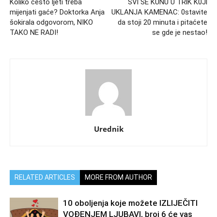
Koliko često ljeti treba
SVl SE KUNU U TRlK K0Jl
mijenjati gaće? Doktorka Anja
UKLANJA KAMENAC: 0stavite
šokirala odgovorom, NIKO
da stoji 20 minuta i pitaćete
TAKO NE RADI!
se gde je nestao!
Urednik
RELATED ARTICLES
MORE FROM AUTHOR
10 oboljenja koje možete IZLIJEČITI
VOĐENJEM LJUBAVI, broj 6 će vas