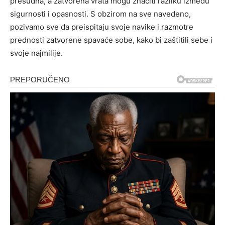
presudna, a zatvorena vrata mogu značiti razliku između
sigurnosti i opasnosti.
S obzirom na sve navedeno,
pozivamo sve da preispitaju svoje navike i razmotre
prednosti zatvorene spavaće sobe, kako bi zaštitili sebe i
svoje najmilije.