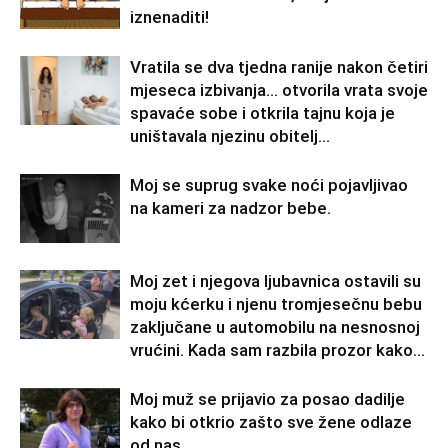
iznenaditi!
Vratila se dva tjedna ranije nakon četiri
mjeseca izbivanja… otvorila vrata svoje
spavaće sobe i otkrila tajnu koja je
uništavala njezinu obitelj…
Moj se suprug svake noći pojavljivao
na kameri za nadzor bebe.
Moj zet i njegova ljubavnica ostavili su
moju kćerku i njenu tromjesečnu bebu
zaključane u automobilu na nesnosnoj
vrućini. Kada sam razbila prozor kako...
Moj muž se prijavio za posao dadilje
kako bi otkrio zašto sve žene odlaze
od nas