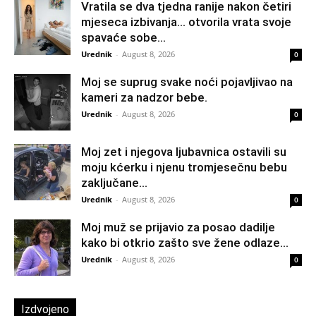
Vratila se dva tjedna ranije nakon četiri
mjeseca izbivanja… otvorila vrata svoje
spavaće sobe...
Urednik
-
August 8, 2026
0
Moj se suprug svake noći pojavljivao na
kameri za nadzor bebe.
Urednik
-
August 8, 2026
0
Moj zet i njegova ljubavnica ostavili su
moju kćerku i njenu tromjesečnu bebu
zaključane...
Urednik
-
August 8, 2026
0
Moj muž se prijavio za posao dadilje
kako bi otkrio zašto sve žene odlaze...
Urednik
-
August 8, 2026
0
Izdvojeno