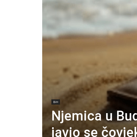
BiH
Njemica u Bud
javio se čovje