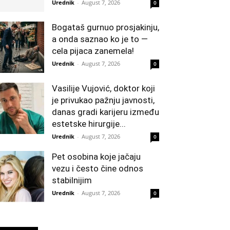
Urednik
-
August 7, 2026
0
Bogataš gurnuo prosjakinju,
a onda saznao ko je to —
cela pijaca zanemela!
Urednik
-
August 7, 2026
0
Vasilije Vujović, doktor koji
je privukao pažnju javnosti,
danas gradi karijeru između
estetske hirurgije...
Urednik
-
August 7, 2026
0
Pet osobina koje jačaju
vezu i često čine odnos
stabilnijim
Urednik
-
August 7, 2026
0