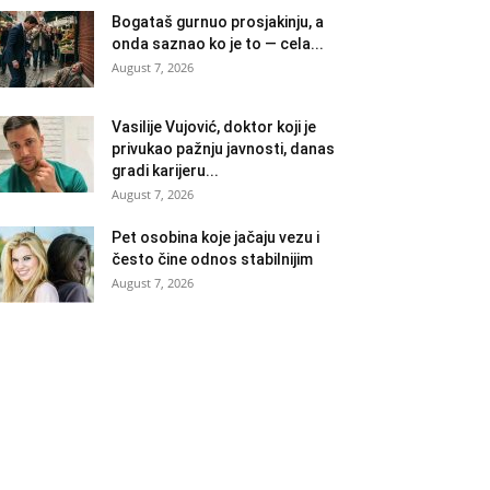
Bogataš gurnuo prosjakinju, a
onda saznao ko je to — cela...
August 7, 2026
Vasilije Vujović, doktor koji je
privukao pažnju javnosti, danas
gradi karijeru...
August 7, 2026
Pet osobina koje jačaju vezu i
često čine odnos stabilnijim
August 7, 2026