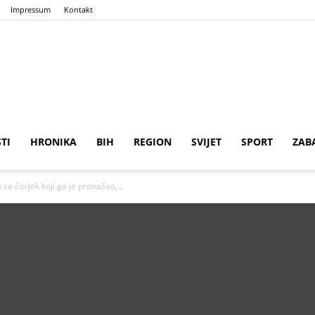
Impressum
Kontakt
n
ena
STI
HRONIKA
BIH
REGION
SVIJET
SPORT
ZAB
 se čovjek koji ga je pronašao,...