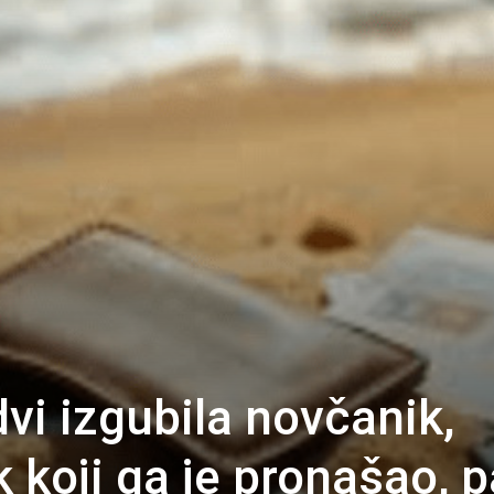
vi izgubila novčanik,
k koji ga je pronašao, p