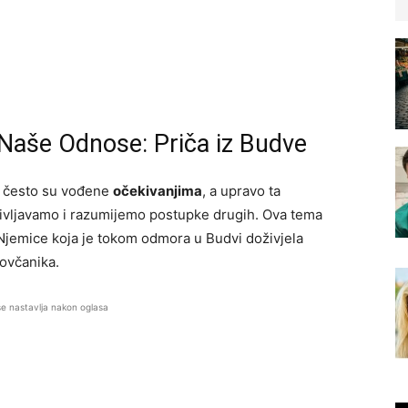
 Naše Odnose: Priča iz Budve
je često su vođene
očekivanjima
, a upravo ta
oživljavamo i razumijemo postupke drugih. Ova tema
Njemice koja je tokom odmora u Budvi doživjela
ovčanika.
se nastavlja nakon oglasa