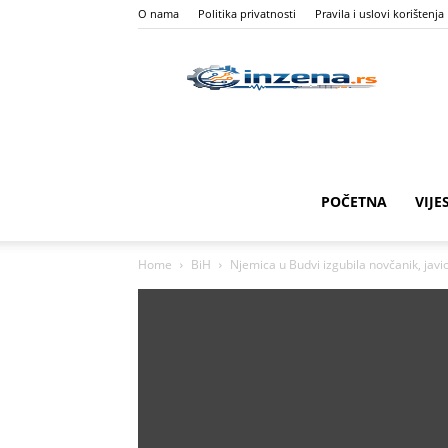
O nama
Politika privatnosti
Pravila i uslovi korištenja
I
Z
POČETNA
VIJE
Home
BiH
Njemica u Budvi izgubila novčanik, javio