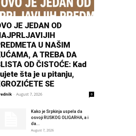
OVO JE JEDAN OD
NAJPRLJAVIJIH
PREDMETA U NAŠIM
KUĆAMA, A TREBA DA
LISTA OD ČISTOĆE: Kad
ujete šta je u pitanju,
ZGROZIĆETE SE
rednik
-
August 7, 2026
0
Kako je Srpkinja uspela da
osvoji RUSKOG OLIGARHA, a i
da...
August 7, 2026