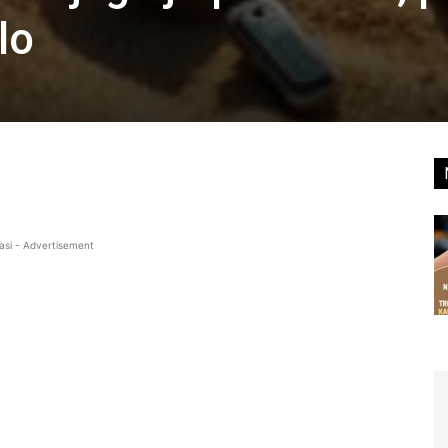
lo
asi - Advertisement