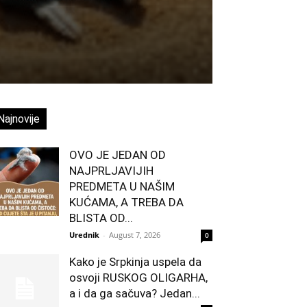
Najnovije
OVO JE JEDAN OD
NAJPRLJAVIJIH
PREDMETA U NAŠIM
KUĆAMA, A TREBA DA
BLISTA OD...
Urednik
-
August 7, 2026
0
Kako je Srpkinja uspela da
osvoji RUSKOG OLIGARHA,
a i da ga sačuva? Jedan...