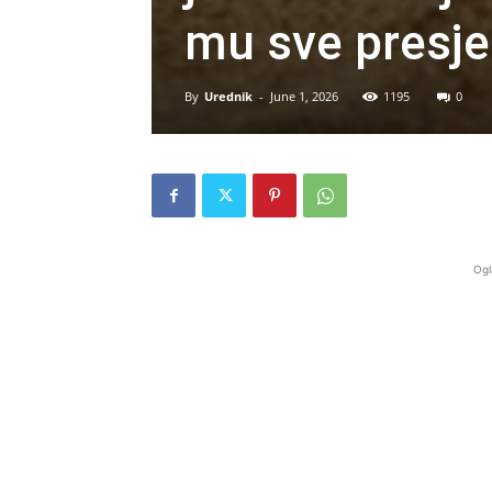
mu sve presje
By
Urednik
-
June 1, 2026
1195
0
Ogl