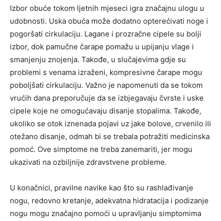
Izbor obuće tokom ljetnih mjeseci igra značajnu ulogu u
udobnosti. Uska obuća može dodatno opterećivati noge i
pogoršati cirkulaciju. Lagane i prozračne cipele su bolji
izbor, dok pamučne čarape pomažu u upijanju vlage i
smanjenju znojenja. Takođe, u slučajevima gdje su
problemi s venama izraženi, kompresivne čarape mogu
poboljšati cirkulaciju.
Važno je napomenuti da se tokom
vrućih dana preporučuje da se izbjegavaju čvrste i uske
cipele koje ne omogućavaju disanje stopalima. Takođe,
ukoliko se otok iznenada pojavi uz jake bolove, crvenilo ili
otežano disanje, odmah bi se trebala potražiti medicinska
pomoć.
Ove simptome ne treba zanemariti, jer mogu
ukazivati na ozbiljnije zdravstvene probleme.
U konačnici, pravilne navike kao što su rashlađivanje
nogu, redovno kretanje, adekvatna hidratacija i podizanje
nogu mogu značajno pomoći u upravljanju simptomima