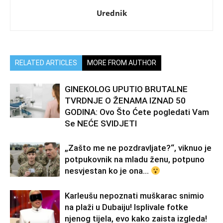
Urednik
RELATED ARTICLES
MORE FROM AUTHOR
GINEKOLOG UPUTIO BRUTALNE
TVRDNJE O ŽENAMA IZNAD 50
GODINA: Ovo Što Ćete pogledati Vam
Se NEĆE SVIDJETI
„Zašto me ne pozdravljate?“, viknuo je
potpukovnik na mladu ženu, potpuno
nesvjestan ko je ona…
Karleušu nepoznati muškarac snimio
na plaži u Dubaiju! Isplivale fotke
njenog tijela, evo kako zaista izgleda!