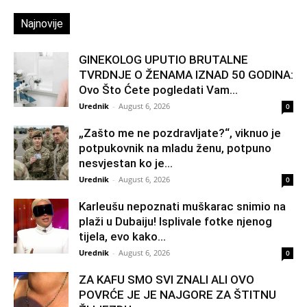
Najnovije
GINEKOLOG UPUTIO BRUTALNE
TVRDNJE O ŽENAMA IZNAD 50 GODINA:
Ovo Što Ćete pogledati Vam...
Urednik
-
August 6, 2026
0
„Zašto me ne pozdravljate?“, viknuo je
potpukovnik na mladu ženu, potpuno
nesvjestan ko je...
Urednik
-
August 6, 2026
0
Karleušu nepoznati muškarac snimio na
plaži u Dubaiju! Isplivale fotke njenog
tijela, evo kako...
Urednik
-
August 6, 2026
0
ZA KAFU SMO SVI ZNALI ALI OVO
POVRĆE JE JE NAJGORE ZA ŠTITNU