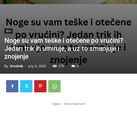
BiH
Noge su vam teške i otečene po vrućini?
Jedan trik ih umiruje, a uz to smanjuje i
znojenje
By
Urednik
-
July 8, 2026
279
0
Oglasi - Advertisement