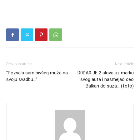
Previous article
Next article
“Pozvala sam bivšeg muža na
D0DA0 JE 2 slova uz marku
svoju svadbu…”
svog auta i nasmejao ceo
Balkan do suza… (foto)