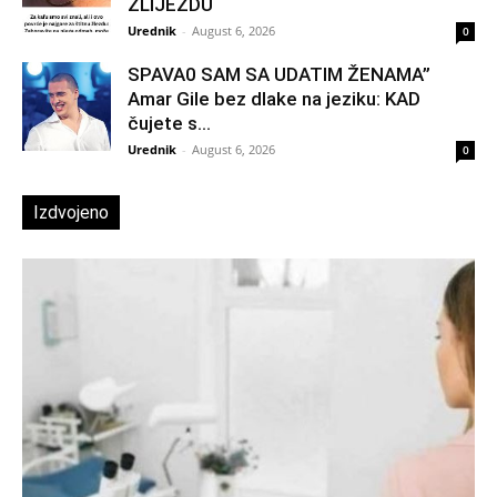
ŽLIJEZDU
Urednik
-
August 6, 2026
0
SPAVA0 SAM SA UDATIM ŽENAMA”
Amar Gile bez dlake na jeziku: KAD
čujete s...
Urednik
-
August 6, 2026
0
Izdvojeno