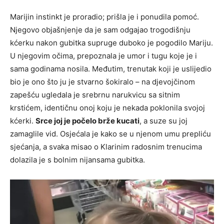
Marijin instinkt je proradio; prišla je i ponudila pomoć.
Njegovo objašnjenje da je sam odgajao trogodišnju
kćerku nakon gubitka supruge duboko je pogodilo Mariju.
U njegovim očima, prepoznala je umor i tugu koje je i
sama godinama nosila. Međutim, trenutak koji je uslijedio
bio je ono što ju je stvarno šokiralo – na djevojčinom
zapešću ugledala je srebrnu narukvicu sa sitnim
krstićem, identičnu onoj koju je nekada poklonila svojoj
kćerki.
Srce joj je počelo brže kucati
, a suze su joj
zamaglile vid. Osjećala je kako se u njenom umu prepliću
sjećanja, a svaka misao o Klarinim radosnim trenucima
dolazila je s bolnim nijansama gubitka.