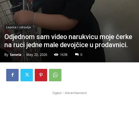
Lepota i zdravlje
Odjednom sam video narukvicu moje ćerke
na ruci jedne male devojčice u prodavnici.
By
Sanela
-
May 20, 2026
1638
0
Oglasi - Advertisement