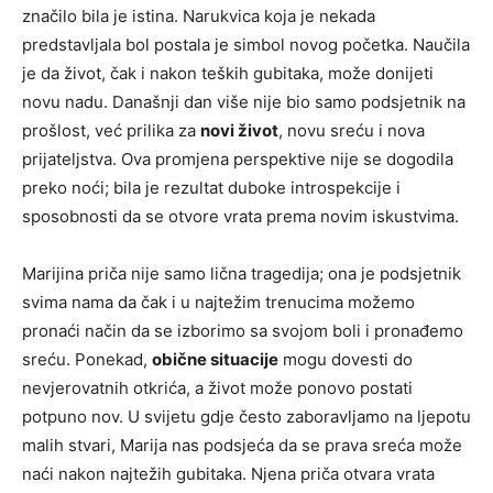
značilo bila je istina. Narukvica koja je nekada
predstavljala bol postala je simbol novog početka. Naučila
je da život, čak i nakon teških gubitaka, može donijeti
novu nadu. Današnji dan više nije bio samo podsjetnik na
prošlost, već prilika za
novi život
, novu sreću i nova
prijateljstva. Ova promjena perspektive nije se dogodila
preko noći; bila je rezultat duboke introspekcije i
sposobnosti da se otvore vrata prema novim iskustvima.
Marijina priča nije samo lična tragedija; ona je podsjetnik
svima nama da čak i u najtežim trenucima možemo
pronaći način da se izborimo sa svojom boli i pronađemo
sreću. Ponekad,
obične situacije
mogu dovesti do
nevjerovatnih otkrića, a život može ponovo postati
potpuno nov. U svijetu gdje često zaboravljamo na ljepotu
malih stvari, Marija nas podsjeća da se prava sreća može
naći nakon najtežih gubitaka. Njena priča otvara vrata