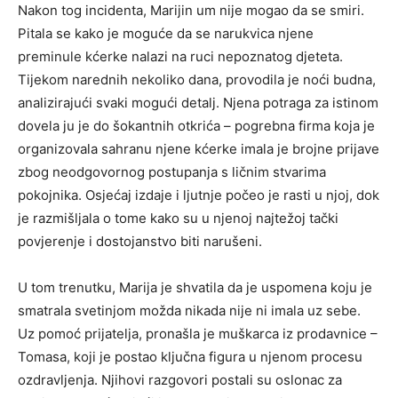
Nakon tog incidenta, Marijin um nije mogao da se smiri.
Pitala se kako je moguće da se narukvica njene
preminule kćerke nalazi na ruci nepoznatog djeteta.
Tijekom narednih nekoliko dana, provodila je noći budna,
analizirajući svaki mogući detalj. Njena potraga za istinom
dovela ju je do šokantnih otkrića – pogrebna firma koja je
organizovala sahranu njene kćerke imala je brojne prijave
zbog neodgovornog postupanja s ličnim stvarima
pokojnika. Osjećaj izdaje i ljutnje počeo je rasti u njoj, dok
je razmišljala o tome kako su u njenoj najtežoj tački
povjerenje i dostojanstvo biti narušeni.
U tom trenutku, Marija je shvatila da je uspomena koju je
smatrala svetinjom možda nikada nije ni imala uz sebe.
Uz pomoć prijatelja, pronašla je muškarca iz prodavnice –
Tomasa, koji je postao ključna figura u njenom procesu
ozdravljenja. Njihovi razgovori postali su oslonac za