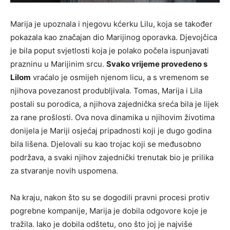
Marija je upoznala i njegovu kćerku Lilu, koja se također
pokazala kao značajan dio Marijinog oporavka. Djevojčica
je bila poput svjetlosti koja je polako počela ispunjavati
prazninu u Marijinim srcu.
Svako vrijeme provedeno s
Lilom
vraćalo je osmijeh njenom licu, a s vremenom se
njihova povezanost produbljivala. Tomas, Marija i Lila
postali su porodica, a njihova zajednička sreća bila je lijek
za rane prošlosti. Ova nova dinamika u njihovim životima
donijela je Mariji osjećaj pripadnosti koji je dugo godina
bila lišena. Djelovali su kao trojac koji se međusobno
podržava, a svaki njihov zajednički trenutak bio je prilika
za stvaranje novih uspomena.
Na kraju, nakon što su se dogodili pravni procesi protiv
pogrebne kompanije, Marija je dobila odgovore koje je
tražila. Iako je dobila odštetu, ono što joj je najviše