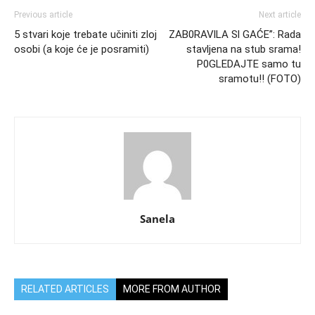
Previous article
Next article
5 stvari koje trebate učiniti zloj
ZAB0RAVlLA Sl GAĆE”: Rada
osobi (a koje će je posramiti)
stavljena na stub srama!
P0GLEDAJTE samo tu
sramotu!! (FOTO)
Sanela
RELATED ARTICLES
MORE FROM AUTHOR