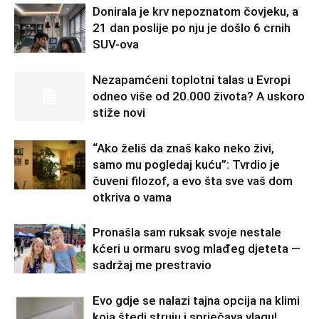
Donirala je krv nepoznatom čovjeku, a
21 dan poslije po nju je došlo 6 crnih
SUV-ova
Nezapamćeni toplotni talas u Evropi
odneo više od 20.000 života? A uskoro
stiže novi
“Ako želiš da znaš kako neko živi,
samo mu pogledaj kuću”: Tvrdio je
čuveni filozof, a evo šta sve vaš dom
otkriva o vama
Pronašla sam ruksak svoje nestale
kćeri u ormaru svog mlađeg djeteta —
sadržaj me prestravio
Evo gdje se nalazi tajna opcija na klimi
koja štedi struju i sprječava vlagu!