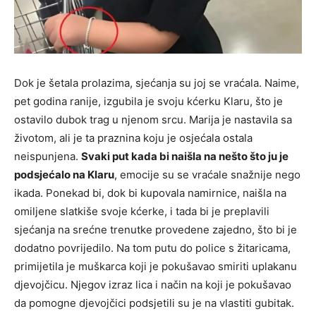
Dok je šetala prolazima, sjećanja su joj se vraćala. Naime,
pet godina ranije, izgubila je svoju kćerku Klaru, što je
ostavilo dubok trag u njenom srcu. Marija je nastavila sa
životom, ali je ta praznina koju je osjećala ostala
neispunjena.
Svaki put kada bi naišla na nešto što ju je
podsjećalo na Klaru
, emocije su se vraćale snažnije nego
ikada. Ponekad bi, dok bi kupovala namirnice, naišla na
omiljene slatkiše svoje kćerke, i tada bi je preplavili
sjećanja na srećne trenutke provedene zajedno, što bi je
dodatno povrijedilo. Na tom putu do police s žitaricama,
primijetila je muškarca koji je pokušavao smiriti uplakanu
djevojčicu. Njegov izraz lica i način na koji je pokušavao
da pomogne djevojčici podsjetili su je na vlastiti gubitak.