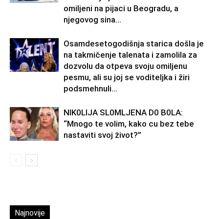
omiljeni na pijaci u Beogradu, a
njegovog sina...
Osamdesetogodišnja starica došla je
na takmičenje talenata i zamolila za
dozvolu da otpeva svoju omiljenu
pesmu, ali su joj se voditeljka i žiri
podsmehnuli...
NlK0LlJA SL0MLJENA D0 B0LA:
“Mnogo te volim, kako cu bez tebe
nastaviti svoj život?”
Najnovije