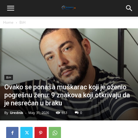
Home
BiH
BiH
Ovako se ponaša muškarac koji je oženio
pogrešnu ženu: 9 znakova koji otkrivaju da
je nesrećan u braku
By
Urednik
-
May 31, 2026
653
0