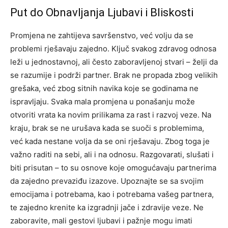
Put do Obnavljanja Ljubavi i Bliskosti
Promjena ne zahtijeva savršenstvo, već volju da se
problemi rješavaju zajedno. Ključ svakog zdravog odnosa
leži u jednostavnoj, ali često zaboravljenoj stvari – želji da
se razumije i podrži partner. Brak ne propada zbog velikih
grešaka, već zbog sitnih navika koje se godinama ne
ispravljaju.
Svaka mala promjena u ponašanju može
otvoriti vrata ka novim prilikama za rast i razvoj veze.
Na
kraju, brak se ne urušava kada se suoči s problemima,
već kada nestane volja da se oni rješavaju. Zbog toga je
važno raditi na sebi, ali i na odnosu. Razgovarati, slušati i
biti prisutan – to su osnove koje omogućavaju partnerima
da zajedno prevaziđu izazove.
Upoznajte se sa svojim
emocijama i potrebama, kao i potrebama vašeg partnera,
te zajedno krenite ka izgradnji jače i zdravije veze.
Ne
zaboravite, mali gestovi ljubavi i pažnje mogu imati