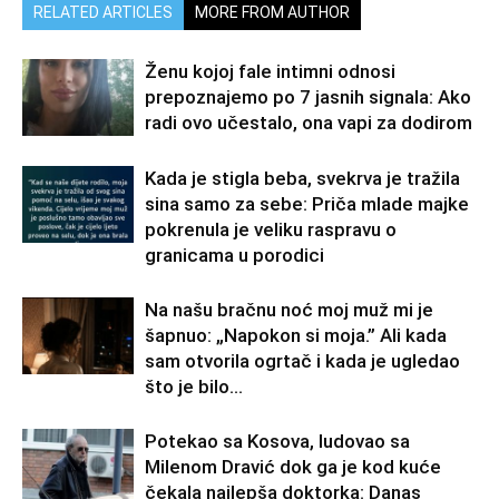
RELATED ARTICLES
MORE FROM AUTHOR
Ženu kojoj fale intimni odnosi
prepoznajemo po 7 jasnih signala: Ako
radi ovo učestalo, ona vapi za dodirom
Kada je stigla beba, svekrva je tražila
sina samo za sebe: Priča mlade majke
pokrenula je veliku raspravu o
granicama u porodici
Na našu bračnu noć moj muž mi je
šapnuo: „Napokon si moja.” Ali kada
sam otvorila ogrtač i kada je ugledao
što je bilo...
Potekao sa Kosova, ludovao sa
Milenom Dravić dok ga je kod kuće
čekala najlepša doktorka: Danas