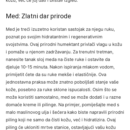
kožu, već će joj dati i blistav izgled.
Med: Zlatni dar prirode
Med je treći izuzetno koristan sastojak za njegu ruku,
poznat po svojim hidratantnim i regenerativnim
svojstvima. Ovaj prirodni humektant privlači vlagu u kožu
i pomaže u njenom zadržavanju. Za trenutni tretman,
nanesite tanak sloj meda na čiste ruke i ostavite da
djeluje 10-15 minuta.
Nakon ispiranja mlakom vodom,
primijetit ćete da su ruke mekše i elastičnije. Ova
jednostavna praksa može znatno poboljšati stanje vaše
kože, posebno za ruke sklone ispucalosti.
Osim što se
može koristiti samostalno, med se može dodati i u razne
domaće kreme ili pilinge. Na primjer, pomiješajte med s
malo maslinovog ulja i šećera kako biste napravili prirodni
piling koji ne samo da čisti kožu, već i hidratizira.
Ovaj
piling će ukloniti mrtve stanice, ostavljajući vašu kožu