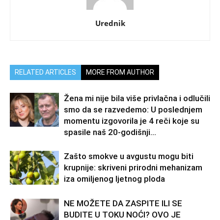
Urednik
RELATED ARTICLES
MORE FROM AUTHOR
Žena mi nije bila više privlačna i odlučili
smo da se razvedemo: U poslednjem
momentu izgovorila je 4 reči koje su
spasile naš 20-godišnji...
Zašto smokve u avgustu mogu biti
krupnije: skriveni prirodni mehanizam
iza omiljenog ljetnog ploda
NE MOŽETE DA ZASPITE ILI SE
BUDITE U TOKU NOĆI? OVO JE