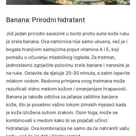
Banana: Prirodni hidratant
Još jedan prirodni saveznik u borbi protiv suhe kože ruku
je zrela banana. Ova namirnica nije samo ukusna, već je i
bogata hranjivim sastojcima poput vitamina A i E, koji
pomažu u očuvanju mladolikog izgleda. Za tretman,
jednostavno zgnječite polovinu zrele banane i nanesite je
na ruke.
Ostavite da djeluje 20-30 minuta, a zatim isperite
mlakom vodom. Redovna primjena ovog tretmana može
rezultirati vidno mekom kožom i smanjenjem hrapavosti.
Banana je takođe odlična za jačanje zaštitne barijere
kože, što je posebno važno tokom zimskih mjeseci kada
je koža izložena suhom zrakom. Osim toga, može se
kombinovati s medom kako bi se pojačali učinci
hidratacije.
Ova kombinacija ne samo da će nahraniti vašu