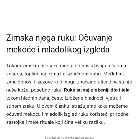
Zimska njega ruku: Očuvanje
mekoće i mladolikog izgleda
Tokom zimskih mjeseci, mnogi od nas uživaju u čarima
snijega, toplim napicima i prazničnom duhu. Međutim,
zima donosi i izazove koji mogu značajno uticati na stanje
naše kože, posebno ruku.
Ruke su najizloženiji dio tijela
tokom hladnih dana, često izložene hladnoći, vjetru i
suhom zraku. U ovom članku istražujemo kako možemo
očuvati mekoću i mladolik izgled ruku koristeći prirodne
sastojke i male rituale koji čine veliku razliku.
Sadržaj se nastavlja nakon oglasa