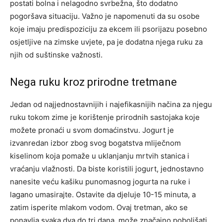
postati bolna i nelagodno svrbežna, što dodatno
pogoršava situaciju. Važno je napomenuti da su osobe
koje imaju predispoziciju za ekcem ili psorijazu posebno
osjetljive na zimske uvjete, pa je dodatna njega ruku za
njih od suštinske važnosti.
Nega ruku kroz prirodne tretmane
Jedan od najjednostavnijih i najefikasnijih načina za njegu
ruku tokom zime je korištenje prirodnih sastojaka koje
možete pronaći u svom domaćinstvu. Jogurt je
izvanredan izbor zbog svog bogatstva mliječnom
kiselinom koja pomaže u uklanjanju mrtvih stanica i
vraćanju vlažnosti. Da biste koristili jogurt, jednostavno
nanesite veću kašiku punomasnog jogurta na ruke i
lagano umasirajte. Ostavite da djeluje 10-15 minuta, a
zatim isperite mlakom vodom. Ovaj tretman, ako se
ponavlja svaka dva do tri dana, može značajno poboljšati