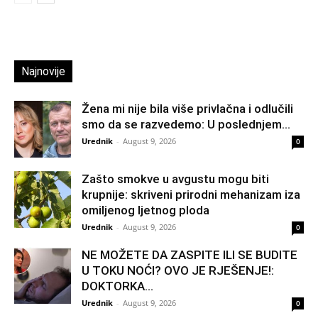
Najnovije
Žena mi nije bila više privlačna i odlučili
smo da se razvedemo: U poslednjem...
Urednik
-
August 9, 2026
0
Zašto smokve u avgustu mogu biti
krupnije: skriveni prirodni mehanizam iza
omiljenog ljetnog ploda
Urednik
-
August 9, 2026
0
NE MOŽETE DA ZASPITE ILI SE BUDITE
U TOKU NOĆI? OVO JE RJEŠENJE!:
DOKTORKA...
Urednik
-
August 9, 2026
0