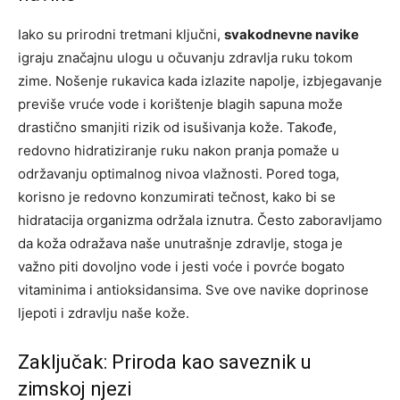
Iako su prirodni tretmani ključni,
svakodnevne navike
igraju značajnu ulogu u očuvanju zdravlja ruku tokom
zime. Nošenje rukavica kada izlazite napolje, izbjegavanje
previše vruće vode i korištenje blagih sapuna može
drastično smanjiti rizik od isušivanja kože. Takođe,
redovno hidratiziranje ruku nakon pranja pomaže u
održavanju optimalnog nivoa vlažnosti.
Pored toga,
korisno je redovno konzumirati tečnost, kako bi se
hidratacija organizma održala iznutra. Često zaboravljamo
da koža odražava naše unutrašnje zdravlje, stoga je
važno piti dovoljno vode i jesti voće i povrće bogato
vitaminima i antioksidansima. Sve ove navike doprinose
ljepoti i zdravlju naše kože.
Zaključak: Priroda kao saveznik u
zimskoj njezi