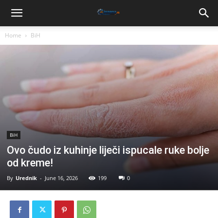
Home
BiH
BiH
Ovo čudo iz kuhinje liječi ispucale ruke bolje
od kreme!
By
Urednik
-
June 16, 2026
199
0