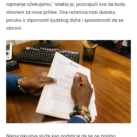
najmanje očekujemo,” istakla je, pozivajući sve da budu
otvoreni za nove prilike. Ova rečenica nosi duboku
poruku o otpornosti ljudskog duha i sposobnosti da se
obnovi.
Njena iskustva služe kao podsticaj da se ne bojimo