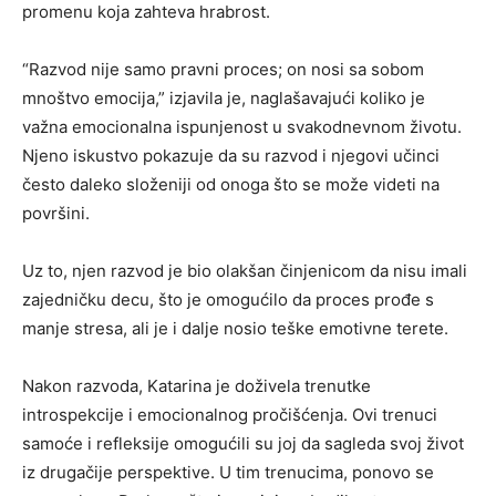
promenu koja zahteva hrabrost.
“Razvod nije samo pravni proces; on nosi sa sobom
mnoštvo emocija,” izjavila je, naglašavajući koliko je
važna emocionalna ispunjenost u svakodnevnom životu.
Njeno iskustvo pokazuje da su razvod i njegovi učinci
često daleko složeniji od onoga što se može videti na
površini.
Uz to, njen razvod je bio olakšan činjenicom da nisu imali
zajedničku decu, što je omogućilo da proces prođe s
manje stresa, ali je i dalje nosio teške emotivne terete.
Nakon razvoda, Katarina je doživela trenutke
introspekcije i emocionalnog pročišćenja. Ovi trenuci
samoće i refleksije omogućili su joj da sagleda svoj život
iz drugačije perspektive. U tim trenucima, ponovo se