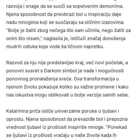
razvoja i snage da se suoči sa sopstvenim demonima.
Njena sposobnost da preobrazi bol u inspiraciju daje
nadu mnogima koji se suočavaju sa sličnim izazovima.
“Bolje je žaliti zbog nečega što sam učinila, nego žaliti za
onim što nisam,” naglasila je, ističući značaj donošenja
mudrih odluka koje vode ka ličnom napretku.
Razvod za nju nije predstavljao kraj, već novi početak, a
ponovni susret s Darkom simbol je nade i mogućnosti
ponovnog pronalaženja sreće. Ova transformacija u
njenom životu pokazuje koliko su važne promene i kako
nas iskustva mogu oblikovati u bolje verzije samih sebe.
Katarinina priča ističe univerzalne poruke o ljubavi i
oprostu. Njena sposobnost da prevaziđe bol i prepozna
vrednost ljubavi iz prošlosti inspiriše mnoge. “Ponekad
se ljubavi iz prošlosti vraćaju u naše živote kada ih