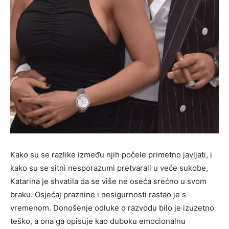
Kako su se razlike između njih počele primetno javljati, i
kako su se sitni nesporazumi pretvarali u veće sukobe,
Katarina je shvatila da se više ne oseća srećno u svom
braku. Osjećaj praznine i nesigurnosti rastao je s
vremenom. Donošenje odluke o razvodu bilo je izuzetno
teško, a ona ga opisuje kao duboku emocionalnu