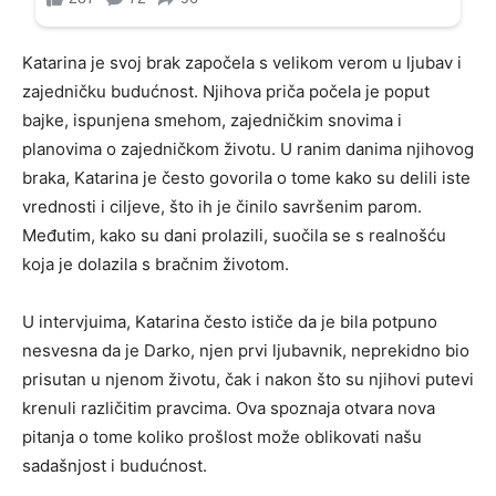
Katarina je svoj brak započela s velikom verom u ljubav i
zajedničku budućnost. Njihova priča počela je poput
bajke, ispunjena smehom, zajedničkim snovima i
planovima o zajedničkom životu. U ranim danima njihovog
braka, Katarina je često govorila o tome kako su delili iste
vrednosti i ciljeve, što ih je činilo savršenim parom.
Međutim, kako su dani prolazili, suočila se s realnošću
koja je dolazila s bračnim životom.
U intervjuima, Katarina često ističe da je bila potpuno
nesvesna da je Darko, njen prvi ljubavnik, neprekidno bio
prisutan u njenom životu, čak i nakon što su njihovi putevi
krenuli različitim pravcima. Ova spoznaja otvara nova
pitanja o tome koliko prošlost može oblikovati našu
sadašnjost i budućnost.