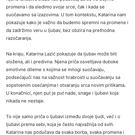
promena i da sledimo svoje srce, čak i kada se
suočavamo sa izazovima. U tom kontekstu, Katarina nam
pokazuje kako je važno da budemo spremni na promene i
da zadržimo veru u ljubav, bez obzira na prethodna
razočaranja.
Na kraju, Katarina Lazić pokazuje da ljubav može biti
složena, ali i predivna. Njena priča osvetljava duboke
emotivne dileme s kojima se mnogi suočavaju,
podsećajući nas na važnost hrabrosti u suočavanju sa
sopstvenim osećanjima i otvaranju srca novim prilikama.
U konačnici, njen put je put nade, snage i ljubavi koja
nikada ne nestaje.
To nije samo priča o ljubavi između dvoje ljudi, već i o
ljubavi prema sebi, koja je često najvažnija od svih.
Katarina nas podučava da svaka borba, svaka promena i