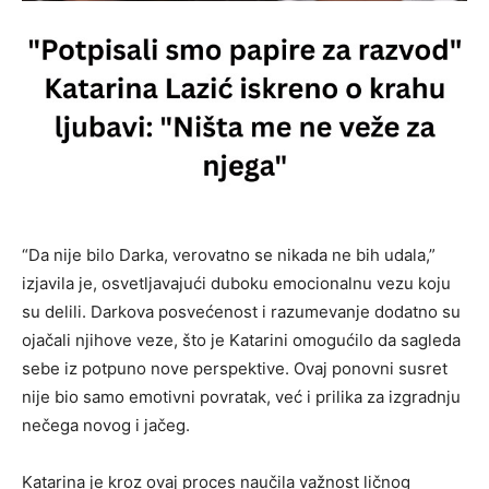
“Da nije bilo Darka, verovatno se nikada ne bih udala,”
izjavila je, osvetljavajući duboku emocionalnu vezu koju
su delili. Darkova posvećenost i razumevanje dodatno su
ojačali njihove veze, što je Katarini omogućilo da sagleda
sebe iz potpuno nove perspektive. Ovaj ponovni susret
nije bio samo emotivni povratak, već i prilika za izgradnju
nečega novog i jačeg.
Katarina je kroz ovaj proces naučila važnost ličnog