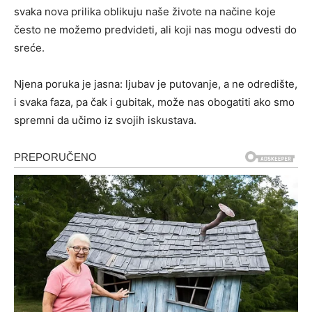
svaka nova prilika oblikuju naše živote na načine koje
često ne možemo predvideti, ali koji nas mogu odvesti do
sreće.
Njena poruka je jasna: ljubav je putovanje, a ne odredište,
i svaka faza, pa čak i gubitak, može nas obogatiti ako smo
spremni da učimo iz svojih iskustava.