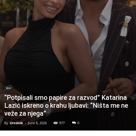
BiH
“Potpisali smo papire za razvod” Katarina
Lazić iskreno o krahu ljubavi: “Ništa me ne
veže za njega”
By
Urednik
-
June 8, 2026
977
0