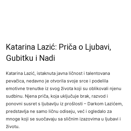
Katarina Lazić: Priča o Ljubavi,
Gubitku i Nadi
Katarina Lazić, istaknuta javna ličnost i talentovana
pevačica, nedavno je otvorila svoje srce i podelila
emotivne trenutke iz svog života koji su oblikovali njenu
sudbinu. Njena priča, koja uključuje brak, razvod i
ponovni susret s ljubavlju iz prošlosti – Darkom Lazićem,
predstavlja ne samo ličnu odiseju, već i ogledalo za
mnoge koji se suočavaju sa sličnim izazovima u ljubavi i
životu.