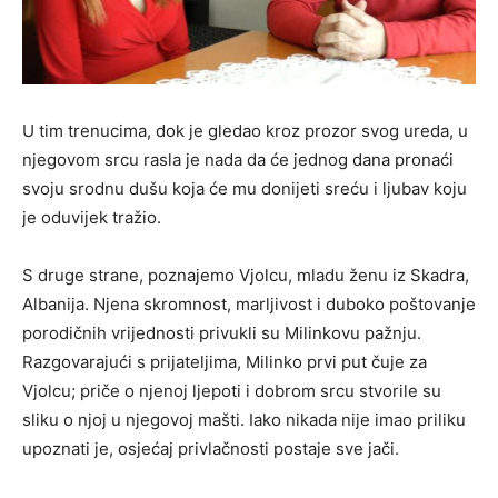
U tim trenucima, dok je gledao kroz prozor svog ureda, u
njegovom srcu rasla je nada da će jednog dana pronaći
svoju srodnu dušu koja će mu donijeti sreću i ljubav koju
je oduvijek tražio.
S druge strane, poznajemo Vjolcu, mladu ženu iz Skadra,
Albanija. Njena skromnost, marljivost i duboko poštovanje
porodičnih vrijednosti privukli su Milinkovu pažnju.
Razgovarajući s prijateljima, Milinko prvi put čuje za
Vjolcu; priče o njenoj ljepoti i dobrom srcu stvorile su
sliku o njoj u njegovoj mašti. Iako nikada nije imao priliku
upoznati je, osjećaj privlačnosti postaje sve jači.