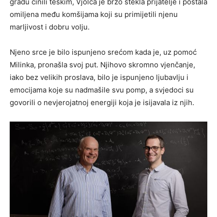
gradu činili teškim, Vjolca je brzo stekla prijatelje i postala
omiljena među komšijama koji su primijetili njenu
marljivost i dobru volju.
Njeno srce je bilo ispunjeno srećom kada je, uz pomoć
Milinka, pronašla svoj put. Njihovo skromno vjenčanje,
iako bez velikih proslava, bilo je ispunjeno ljubavlju i
emocijama koje su nadmašile svu pomp, a svjedoci su
govorili o nevjerojatnoj energiji koja je isijavala iz njih.