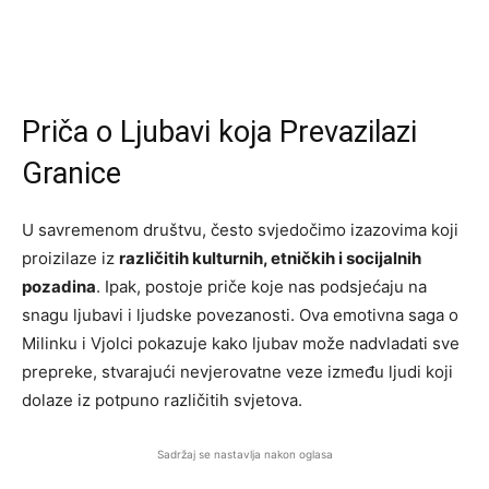
Priča o Ljubavi koja Prevazilazi
Granice
U savremenom društvu, često svjedočimo izazovima koji
proizilaze iz
različitih kulturnih, etničkih i socijalnih
pozadina
. Ipak, postoje priče koje nas podsjećaju na
snagu ljubavi i ljudske povezanosti. Ova emotivna saga o
Milinku i Vjolci pokazuje kako ljubav može nadvladati sve
prepreke, stvarajući nevjerovatne veze između ljudi koji
dolaze iz potpuno različitih svjetova.
Sadržaj se nastavlja nakon oglasa