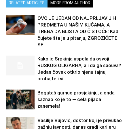
RELATED ARTICLES
MORE FROM AUTHOR
OVO JE JEDAN OD NAJPRLJAVIJIH
PREDMETA U NAŠIM KUĆAMA, A
TREBA DA BLISTA OD ČISTOĆE: Kad
čujete šta je u pitanju, ZGROZIĆETE
SE
Kako je Srpkinja uspela da osvoji
RUSKOG OLIGARHA, a i da ga sačuva?
Jedan čovek otkrio njenu tajnu,
probajte i vi
Bogataš gurnuo prosjakinju, a onda
saznao ko je to — cela pijaca
zanemela!
Vasilije Vujović, doktor koji je privukao
pažnju javnosti, danas gradi karijeru