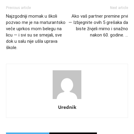
Previous article
Next article
Najzgodniji momak u školi
Ako vaš partner premine prvi
pozvao me je na maturantsko
— Izbjegnite ovih 5 grešaka da
veče uprkos mom belegu na
biste živjeli mirno i snažno
licu — i svi su se smejali, sve
nakon 60. godine. …
dok u salu nije ušla uprava
škole.
Urednik