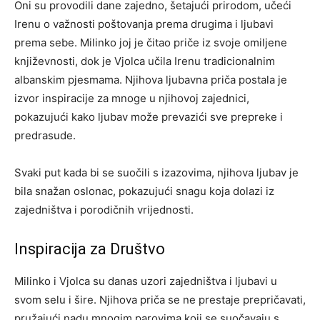
Oni su provodili dane zajedno, šetajući prirodom, učeći
Irenu o važnosti poštovanja prema drugima i ljubavi
prema sebe. Milinko joj je čitao priče iz svoje omiljene
književnosti, dok je Vjolca učila Irenu tradicionalnim
albanskim pjesmama. Njihova ljubavna priča postala je
izvor inspiracije za mnoge u njihovoj zajednici,
pokazujući kako ljubav može prevazići sve prepreke i
predrasude.
Svaki put kada bi se suočili s izazovima, njihova ljubav je
bila snažan oslonac, pokazujući snagu koja dolazi iz
zajedništva i porodičnih vrijednosti.
Inspiracija za Društvo
Milinko i Vjolca su danas uzori zajedništva i ljubavi u
svom selu i šire. Njihova priča se ne prestaje prepričavati,
pružajući nadu mnogim parovima koji se suočavaju s