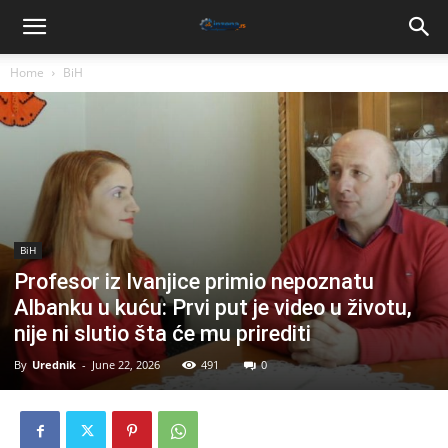
Home
BiH
BiH
Profesor iz Ivanjice primio nepoznatu
Albanku u kuću: Prvi put je video u životu,
nije ni slutio šta će mu prirediti
By
Urednik
-
June 22, 2026
491
0