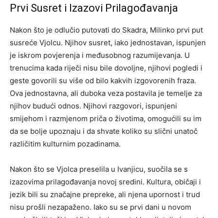
Prvi Susret i Izazovi Prilagođavanja
Nakon što je odlučio putovati do Skadra, Milinko prvi put
susreće Vjolcu. Njihov susret, iako jednostavan, ispunjen
je iskrom povjerenja i međusobnog razumijevanja. U
trenucima kada riječi nisu bile dovoljne, njihovi pogledi i
geste govorili su više od bilo kakvih izgovorenih fraza.
Ova jednostavna, ali duboka veza postavila je temelje za
njihov budući odnos. Njihovi razgovori, ispunjeni
smijehom i razmjenom priča o životima, omogućili su im
da se bolje upoznaju i da shvate koliko su slični unatoč
različitim kulturnim pozadinama.
Nakon što se Vjolca preselila u Ivanjicu, suočila se s
izazovima prilagođavanja novoj sredini. Kultura, običaji i
jezik bili su značajne prepreke, ali njena upornost i trud
nisu prošli nezapaženo. Iako su se prvi dani u novom