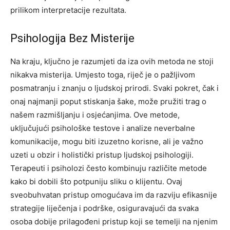
prilikom interpretacije rezultata.
Psihologija Bez Misterije
Na kraju, ključno je razumjeti da iza ovih metoda ne stoji
nikakva misterija. Umjesto toga, riječ je o pažljivom
posmatranju i znanju o ljudskoj prirodi. Svaki pokret, čak i
onaj najmanji poput stiskanja šake, može pružiti trag o
našem razmišljanju i osjećanjima.
Ove metode,
uključujući psihološke testove i analize neverbalne
komunikacije, mogu biti izuzetno korisne, ali je važno
uzeti u obzir i holistički pristup ljudskoj psihologiji.
Terapeuti i psiholozi često kombinuju različite metode
kako bi dobili što potpuniju sliku o klijentu.
Ovaj
sveobuhvatan pristup omogućava im da razviju efikasnije
strategije liječenja i podrške, osiguravajući da svaka
osoba dobije prilagođeni pristup koji se temelji na njenim