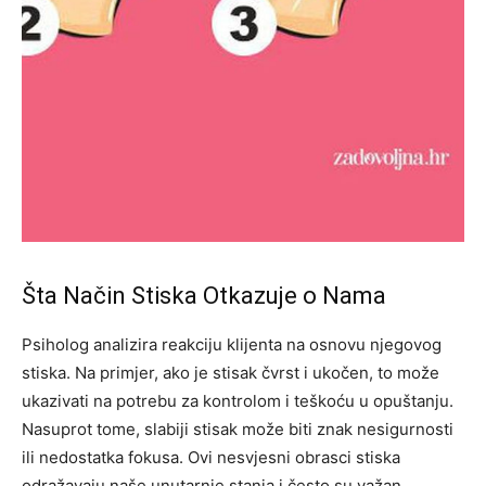
Šta Način Stiska Otkazuje o Nama
Psiholog analizira reakciju klijenta na osnovu njegovog
stiska. Na primjer, ako je stisak čvrst i ukočen, to može
ukazivati na potrebu za kontrolom i teškoću u opuštanju.
Nasuprot tome, slabiji stisak može biti znak nesigurnosti
ili nedostatka fokusa. Ovi nesvjesni obrasci stiska
odražavaju naše unutarnje stanja i često su važan