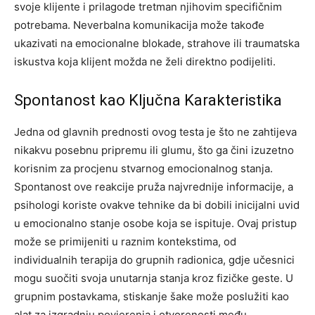
svoje klijente i prilagode tretman njihovim specifičnim
potrebama. Neverbalna komunikacija može takođe
ukazivati na emocionalne blokade, strahove ili traumatska
iskustva koja klijent možda ne želi direktno podijeliti.
Spontanost kao Ključna Karakteristika
Jedna od glavnih prednosti ovog testa je što ne zahtijeva
nikakvu posebnu pripremu ili glumu, što ga čini izuzetno
korisnim za procjenu stvarnog emocionalnog stanja.
Spontanost ove reakcije pruža najvrednije informacije, a
psihologi koriste ovakve tehnike da bi dobili inicijalni uvid
u emocionalno stanje osobe koja se ispituje.
Ovaj pristup
može se primijeniti u raznim kontekstima, od
individualnih terapija do grupnih radionica, gdje učesnici
mogu suočiti svoja unutarnja stanja kroz fizičke geste.
U
grupnim postavkama, stiskanje šake može poslužiti kao
alat za izgradnju povjerenja i otvorenosti među