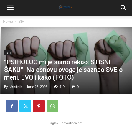
Home
BiH
BiH
“PSIHOLOG mi je samo rekao: STISNI
ŠAKU”: Na osnovu ovoga je saznao SVE o
meni, EVO i kako (FOTO)
By
Urednik
-
June 25, 2026
519
0
Oglasi - Advertisement