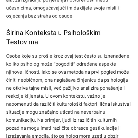
učesnicima, omogućavajući im da dijele svoje misli i
osjećanja bez straha od osude.
Širina Konteksta u Psihološkim
Testovima
Osobe koje su prošle kroz ovaj test često su iznenađene
koliko psiholog može “pogoditi” određene aspekte
njihove ličnosti. Iako se ova metoda na prvi pogled može
činiti neobičnom, ona naglašava činjenicu da psihologija
ne otkriva tajne misli, već pažljivo analizira ponašanje i
reakcije klijenata.
U ovom kontekstu, važno je
napomenuti da različiti kulturološki faktori, lična iskustva i
situacije mogu značajno uticati na neverbalnu
komunikaciju. Na primjer, ljudi iz različitih kulturnih
pozadina mogu imati različite obrasce gestikulacije i
izražavanja emocija, što psiholog mora uzeti u obzir