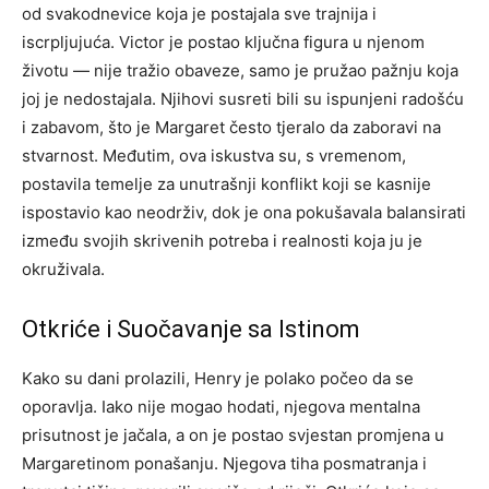
od svakodnevice koja je postajala sve trajnija i
iscrpljujuća. Victor je postao ključna figura u njenom
životu — nije tražio obaveze, samo je pružao pažnju koja
joj je nedostajala. Njihovi susreti bili su ispunjeni radošću
i zabavom, što je Margaret često tjeralo da zaboravi na
stvarnost. Međutim, ova iskustva su, s vremenom,
postavila temelje za unutrašnji konflikt koji se kasnije
ispostavio kao neodrživ, dok je ona pokušavala balansirati
između svojih skrivenih potreba i realnosti koja ju je
okruživala.
Otkriće i Suočavanje sa Istinom
Kako su dani prolazili, Henry je polako počeo da se
oporavlja. Iako nije mogao hodati, njegova mentalna
prisutnost je jačala, a on je postao svjestan promjena u
Margaretinom ponašanju. Njegova tiha posmatranja i