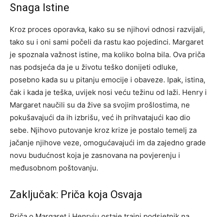
Snaga Istine
Kroz proces oporavka, kako su se njihovi odnosi razvijali,
tako su i oni sami počeli da rastu kao pojedinci. Margaret
je spoznala važnost istine, ma koliko bolna bila. Ova priča
nas podsjeća da je u životu teško donijeti odluke,
posebno kada su u pitanju emocije i obaveze.
Ipak, istina,
čak i kada je teška, uvijek nosi veću težinu od laži. Henry i
Margaret naučili su da žive sa svojim prošlostima, ne
pokušavajući da ih izbrišu, već ih prihvatajući kao dio
sebe.
Njihovo putovanje kroz krize je postalo temelj za
jačanje njihove veze, omogućavajući im da zajedno grade
novu budućnost koja je zasnovana na povjerenju i
međusobnom poštovanju.
Zaključak: Priča koja Osvaja
Priča o Margaret i Henryju ostaje trajni podsjetnik na