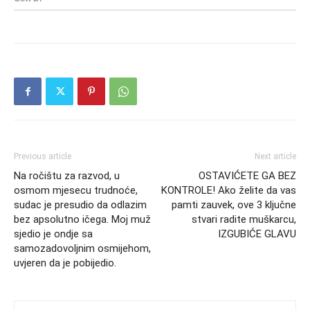
Previous article
Next article
Na ročištu za razvod, u
OSTAVIĆETE GA BEZ
osmom mjesecu trudnoće,
KONTROLE! Ako želite da vas
sudac je presudio da odlazim
pamti zauvek, ove 3 ključne
bez apsolutno ičega. Moj muž
stvari radite muškarcu,
sjedio je ondje sa
IZGUBIĆE GLAVU
samozadovoljnim osmijehom,
uvjeren da je pobijedio.