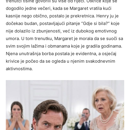
trenutci tišine govorili su više od riječi.
Otkriće koje se
dogodilo jedne večeri, kada se Margaret vratila kući
kasnije nego obično, postalo je prekretnica. Henry ju je
dočekao budan, postavljajući pitanje “Gdje si bila?” koje
nije dolazilo iz zbunjenosti, već iz dubokog emotivnog
umora.
U tom trenutku, Margaret je morala da se suoči sa
svim svojim lažima i obmanama koje je gradila godinama.
Njena unutrašnja borba postala je evidentna, a osjećaj
krivice je počeo da se ogleda u njenim svakodnevnim
aktivnostima.