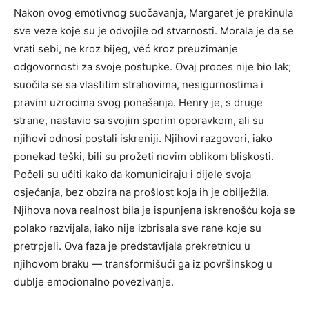
Nakon ovog emotivnog suočavanja, Margaret je prekinula
sve veze koje su je odvojile od stvarnosti. Morala je da se
vrati sebi, ne kroz bijeg, već kroz preuzimanje
odgovornosti za svoje postupke. Ovaj proces nije bio lak;
suočila se sa vlastitim strahovima, nesigurnostima i
pravim uzrocima svog ponašanja.
Henry je, s druge
strane, nastavio sa svojim sporim oporavkom, ali su
njihovi odnosi postali iskreniji. Njihovi razgovori, iako
ponekad teški, bili su prožeti novim oblikom bliskosti.
Počeli su učiti kako da komuniciraju i dijele svoja
osjećanja, bez obzira na prošlost koja ih je obilježila.
Njihova nova realnost bila je ispunjena iskrenošću koja se
polako razvijala, iako nije izbrisala sve rane koje su
pretrpjeli. Ova faza je predstavljala prekretnicu u
njihovom braku — transformišući ga iz površinskog u
dublje emocionalno povezivanje.