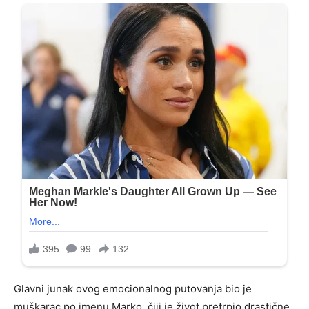
Glavni junak ovog emocionalnog putovanja bio je
muškarac po imenu Marko, čiji je život pretrpio drastične