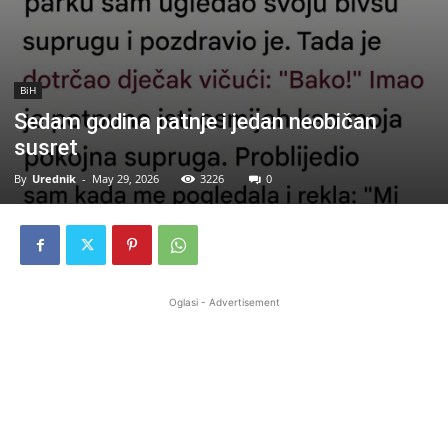
BiH
Sedam godina patnje i jedan neobičan
susret
By
Urednik
-
May 29, 2026
3226
0
Oglasi - Advertisement