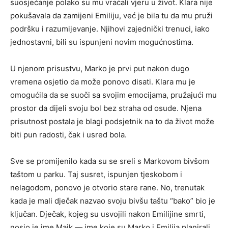
suosjećanje polako su mu vraćali vjeru u život. Klara nije
pokušavala da zamijeni Emiliju, već je bila tu da mu pruži
podršku i razumijevanje. Njihovi zajednički trenuci, iako
jednostavni, bili su ispunjeni novim mogućnostima.
U njenom prisustvu, Marko je prvi put nakon dugo
vremena osjetio da može ponovo disati. Klara mu je
omogućila da se suoči sa svojim emocijama, pružajući mu
prostor da dijeli svoju bol bez straha od osude. Njena
prisutnost postala je blagi podsjetnik na to da život može
biti pun radosti, čak i usred bola.
Sve se promijenilo kada su se sreli s Markovom bivšom
taštom u parku. Taj susret, ispunjen tjeskobom i
nelagodom, ponovo je otvorio stare rane. No, trenutak
kada je mali dječak nazvao svoju bivšu taštu “bako” bio je
ključan. Dječak, kojeg su usvojili nakon Emilijine smrti,
nosio je ime Majk — ime koje su Marko i Emilija planirali