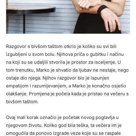
Razgovor s bivšom taštom otkrio je koliko su svi bili
izgubljeni u svom bolu. Njihova priča o gubitku i načinu
na koji su se udaljili stvorila je prostor za isceljenje. U
tom trenutku, Marko je shvatio da ljubav ne nestaje, nego
ostaje dio njega. Njihov razgovor bio je ispunjen
empatijom i razumijevanjem, a Marko je konačno osjetio
olakšanje. Promjena je počela kada je pristao na večeru s
bivšom taštom.
Ovaj mali korak označio je početak novog poglavlja u
njegovom životu. Koliko god bila teška, ta večera im je
omogućila da ponovo izgrade veze koje su se raspale