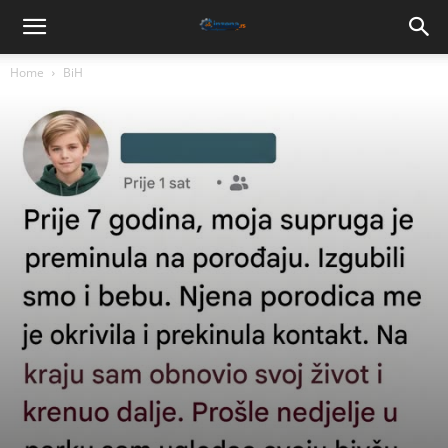
Home
BiH