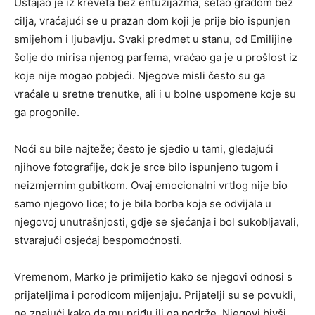
Ustajao je iz kreveta bez entuzijazma, šetao gradom bez
cilja, vraćajući se u prazan dom koji je prije bio ispunjen
smijehom i ljubavlju. Svaki predmet u stanu, od Emilijine
šolje do mirisa njenog parfema, vraćao ga je u prošlost iz
koje nije mogao pobjeći. Njegove misli često su ga
vraćale u sretne trenutke, ali i u bolne uspomene koje su
ga progonile.
Noći su bile najteže; često je sjedio u tami, gledajući
njihove fotografije, dok je srce bilo ispunjeno tugom i
neizmjernim gubitkom. Ovaj emocionalni vrtlog nije bio
samo njegovo lice; to je bila borba koja se odvijala u
njegovoj unutrašnjosti, gdje se sjećanja i bol sukobljavali,
stvarajući osjećaj bespomoćnosti.
Vremenom, Marko je primijetio kako se njegovi odnosi s
prijateljima i porodicom mijenjaju. Prijatelji su se povukli,
ne znajući kako da mu priđu ili ga podrže. Njegovi bivši