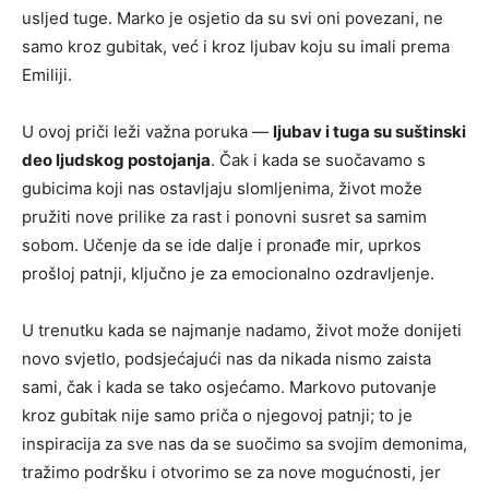
usljed tuge. Marko je osjetio da su svi oni povezani, ne
samo kroz gubitak, već i kroz ljubav koju su imali prema
Emiliji.
U ovoj priči leži važna poruka —
ljubav i tuga su suštinski
deo ljudskog postojanja
. Čak i kada se suočavamo s
gubicima koji nas ostavljaju slomljenima, život može
pružiti nove prilike za rast i ponovni susret sa samim
sobom. Učenje da se ide dalje i pronađe mir, uprkos
prošloj patnji, ključno je za emocionalno ozdravljenje.
U trenutku kada se najmanje nadamo, život može donijeti
novo svjetlo, podsjećajući nas da nikada nismo zaista
sami, čak i kada se tako osjećamo. Markovo putovanje
kroz gubitak nije samo priča o njegovoj patnji; to je
inspiracija za sve nas da se suočimo sa svojim demonima,
tražimo podršku i otvorimo se za nove mogućnosti, jer