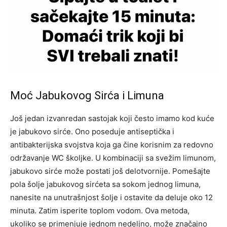
Moć Jabukovog Sirća i Limuna
Još jedan izvanredan sastojak koji često imamo kod kuće
je jabukovo sirće. Ono poseduje antiseptička i
antibakterijska svojstva koja ga čine korisnim za redovno
održavanje WC školjke. U kombinaciji sa svežim limunom,
jabukovo sirće može postati još delotvornije.
Pomešajte
pola šolje jabukovog sirćeta sa sokom jednog limuna,
nanesite na unutrašnjost šolje i ostavite da deluje oko 12
minuta. Zatim isperite toplom vodom. Ova metoda,
ukoliko se primenjuje jednom nedeljno, može značajno