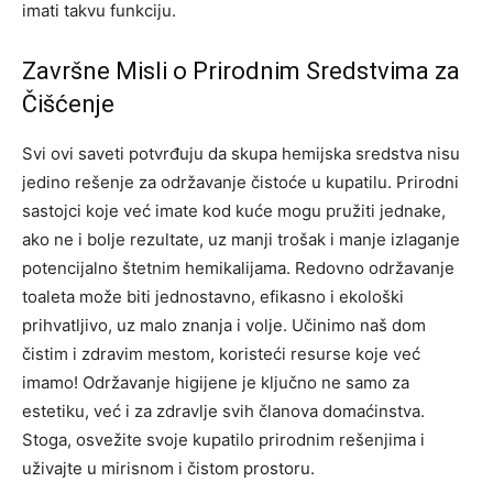
imati takvu funkciju.
Završne Misli o Prirodnim Sredstvima za
Čišćenje
Svi ovi saveti potvrđuju da skupa hemijska sredstva nisu
jedino rešenje za održavanje čistoće u kupatilu. Prirodni
sastojci koje već imate kod kuće mogu pružiti jednake,
ako ne i bolje rezultate, uz manji trošak i manje izlaganje
potencijalno štetnim hemikalijama.
Redovno održavanje
toaleta može biti jednostavno, efikasno i ekološki
prihvatljivo, uz malo znanja i volje. Učinimo naš dom
čistim i zdravim mestom, koristeći resurse koje već
imamo! Održavanje higijene je ključno ne samo za
estetiku, već i za zdravlje svih članova domaćinstva.
Stoga, osvežite svoje kupatilo prirodnim rešenjima i
uživajte u mirisnom i čistom prostoru.