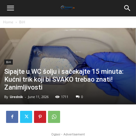
Home
BiH
BiH
Sipajte u WC šolju i sačekajte 15 minuta:
Kućni trik koji bi SVAKO trebao znati!
Zanimljivosti
By
Urednik
-
June 11, 2026
1711
0
Oglasi - Advertisement