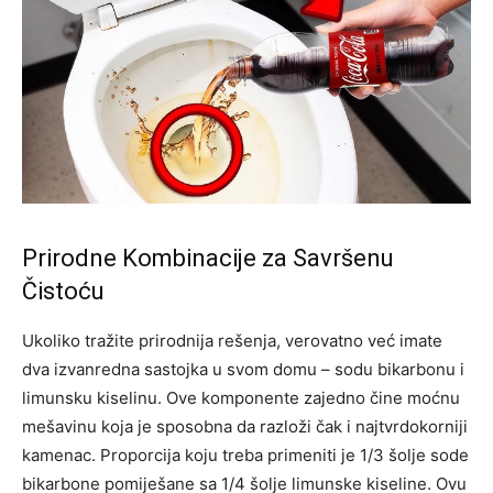
Prirodne Kombinacije za Savršenu
Čistoću
Ukoliko tražite prirodnija rešenja, verovatno već imate
dva izvanredna sastojka u svom domu – sodu bikarbonu i
limunsku kiselinu. Ove komponente zajedno čine moćnu
mešavinu koja je sposobna da razloži čak i najtvrdokorniji
kamenac. Proporcija koju treba primeniti je 1/3 šolje sode
bikarbone pomiješane sa 1/4 šolje limunske kiseline. Ovu