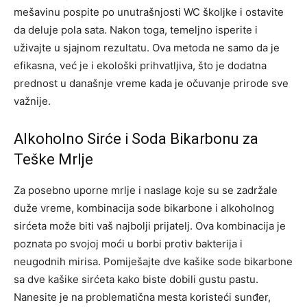
mešavinu pospite po unutrašnjosti WC školjke i ostavite
da deluje pola sata. Nakon toga, temeljno isperite i
uživajte u sjajnom rezultatu. Ova metoda ne samo da je
efikasna, već je i ekološki prihvatljiva, što je dodatna
prednost u današnje vreme kada je očuvanje prirode sve
važnije.
Alkoholno Sirće i Soda Bikarbonu za
Teške Mrlje
Za posebno uporne mrlje i naslage koje su se zadržale
duže vreme, kombinacija sode bikarbone i alkoholnog
sirćeta može biti vaš najbolji prijatelj. Ova kombinacija je
poznata po svojoj moći u borbi protiv bakterija i
neugodnih mirisa.
Pomiješajte dve kašike sode bikarbone
sa dve kašike sirćeta kako biste dobili gustu pastu.
Nanesite je na problematična mesta koristeći sunđer,