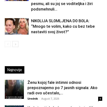
pesmu, ali su joj se voditeljka i žiri
podsmehnuli...
NlK0LlJA SL0MLJENA D0 B0LA:
“Mnogo te volim, kako cu bez tebe
nastaviti svoj život?”
Najnovije
Ženu kojoj fale intimni odnosi
prepoznajemo po 7 jasnih signala: Ako
radi ovo učestalo,...
Urednik
-
August 7, 2026
0