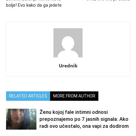
bolje! Evo kako da ga jedete
Urednik
RELATED ARTICLES
MORE FROM AUTHOR
Ženu kojoj fale intimni odnosi
prepoznajemo po 7 jasnih signala: Ako
radi ovo učestalo, ona vapi za dodirom