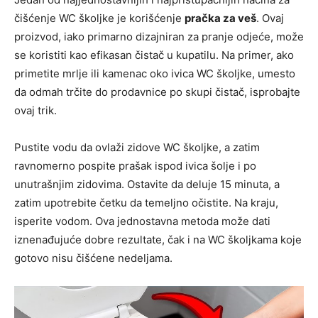
čišćenje WC školjke je korišćenje
pračka za veš
. Ovaj
proizvod, iako primarno dizajniran za pranje odjeće, može
se koristiti kao efikasan čistač u kupatilu. Na primer, ako
primetite mrlje ili kamenac oko ivica WC školjke, umesto
da odmah trčite do prodavnice po skupi čistač, isprobajte
ovaj trik.
Pustite vodu da ovlaži zidove WC školjke, a zatim
ravnomerno pospite prašak ispod ivica šolje i po
unutrašnjim zidovima. Ostavite da deluje 15 minuta, a
zatim upotrebite četku da temeljno očistite. Na kraju,
isperite vodom. Ova jednostavna metoda može dati
iznenađujuće dobre rezultate, čak i na WC školjkama koje
gotovo nisu čišćene nedeljama.