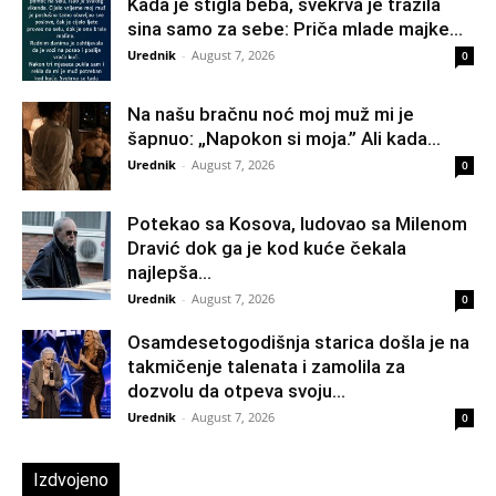
Kada je stigla beba, svekrva je tražila
sina samo za sebe: Priča mlade majke...
Urednik
-
August 7, 2026
0
Na našu bračnu noć moj muž mi je
šapnuo: „Napokon si moja.” Ali kada...
Urednik
-
August 7, 2026
0
Potekao sa Kosova, ludovao sa Milenom
Dravić dok ga je kod kuće čekala
najlepša...
Urednik
-
August 7, 2026
0
Osamdesetogodišnja starica došla je na
takmičenje talenata i zamolila za
dozvolu da otpeva svoju...
Urednik
-
August 7, 2026
0
Izdvojeno