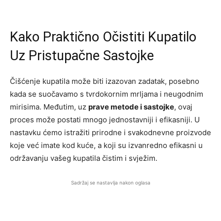
Kako Praktično Očistiti Kupatilo
Uz Pristupačne Sastojke
Čišćenje kupatila može biti izazovan zadatak, posebno
kada se suočavamo s tvrdokornim mrljama i neugodnim
mirisima. Međutim, uz
prave metode i sastojke
, ovaj
proces može postati mnogo jednostavniji i efikasniji. U
nastavku ćemo istražiti prirodne i svakodnevne proizvode
koje već imate kod kuće, a koji su izvanredno efikasni u
održavanju vašeg kupatila čistim i svježim.
Sadržaj se nastavlja nakon oglasa