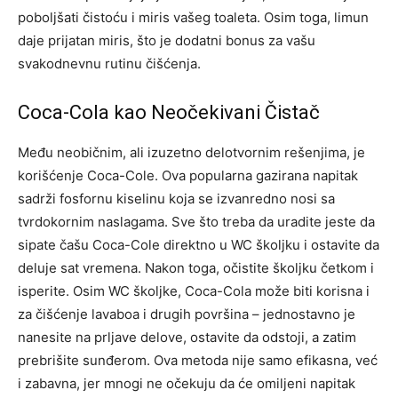
poboljšati čistoću i miris vašeg toaleta.
Osim toga, limun
daje prijatan miris, što je dodatni bonus za vašu
svakodnevnu rutinu čišćenja.
Coca-Cola kao Neočekivani Čistač
Među neobičnim, ali izuzetno delotvornim rešenjima, je
korišćenje Coca-Cole. Ova popularna gazirana napitak
sadrži fosfornu kiselinu koja se izvanredno nosi sa
tvrdokornim naslagama. Sve što treba da uradite jeste da
sipate čašu Coca-Cole direktno u WC školjku i ostavite da
deluje sat vremena. Nakon toga, očistite školjku četkom i
isperite.
Osim WC školjke, Coca-Cola može biti korisna i
za čišćenje lavaboa i drugih površina – jednostavno je
nanesite na prljave delove, ostavite da odstoji, a zatim
prebrišite sunđerom. Ova metoda nije samo efikasna, već
i zabavna, jer mnogi ne očekuju da će omiljeni napitak