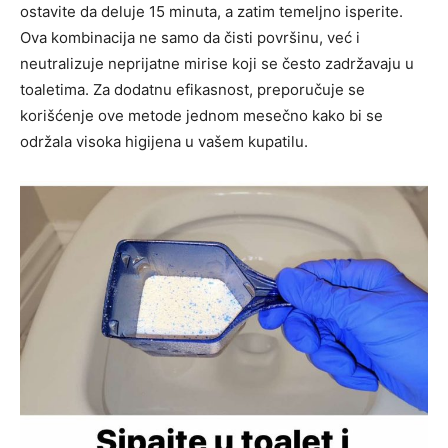
ostavite da deluje 15 minuta, a zatim temeljno isperite.
Ova kombinacija ne samo da čisti površinu, već i
neutralizuje neprijatne mirise koji se često zadržavaju u
toaletima.
Za dodatnu efikasnost, preporučuje se
korišćenje ove metode jednom mesečno kako bi se
održala visoka higijena u vašem kupatilu.