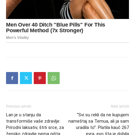
Previous article
Next article
Lan je u stanju da
“Svi su rekli da ne kupujem
transformiše vaše zdravlje:
nameštaj sa Temua, ali ja sam
Prirodni laksativ, štiti srce, za
uradila to”: Platila kauč 267
žensko zdravlje nema ništa
evra, evo šta je dobila