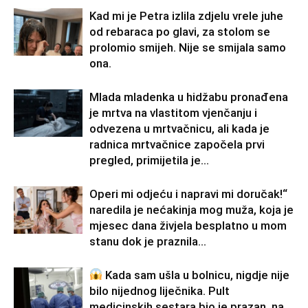
Kad mi je Petra izlila zdjelu vrele juhe
od rebaraca po glavi, za stolom se
prolomio smijeh. Nije se smijala samo
ona.
Mlada mladenka u hidžabu pronađena
je mrtva na vlastitom vjenčanju i
odvezena u mrtvačnicu, ali kada je
radnica mrtvačnice započela prvi
pregled, primijetila je...
Operi mi odjeću i napravi mi doručak!“
naredila je nećakinja mog muža, koja je
mjesec dana živjela besplatno u mom
stanu dok je praznila...
Kada sam ušla u bolnicu, nigdje nije
bilo nijednog liječnika. Pult
medicinskih sestara bio je prazan, na