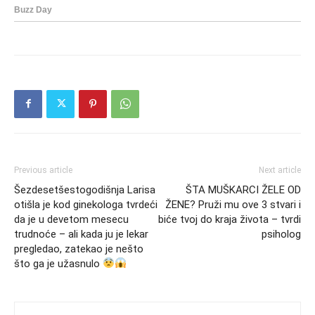
Previous article
Next article
Šezdesetšestogodišnja Larisa
ŠTA MUŠKARCI ŽELE OD
otišla je kod ginekologa tvrdeći
ŽENE? Pruži mu ove 3 stvari i
da je u devetom mesecu
biće tvoj do kraja života – tvrdi
trudnoće – ali kada ju je lekar
psiholog
pregledao, zatekao je nešto
što ga je užasnulo