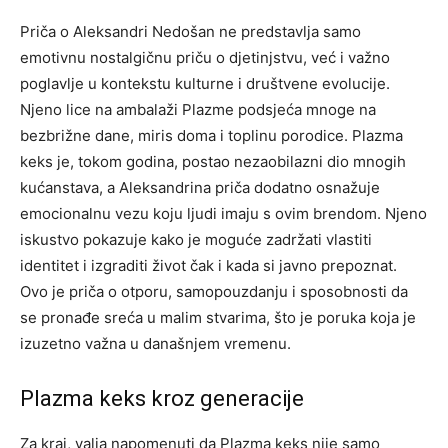
Priča o Aleksandri Nedošan ne predstavlja samo
emotivnu nostalgičnu priču o djetinjstvu, već i važno
poglavlje u kontekstu kulturne i društvene evolucije.
Njeno lice na ambalaži Plazme podsjeća mnoge na
bezbrižne dane, miris doma i toplinu porodice.
Plazma
keks je, tokom godina, postao nezaobilazni dio mnogih
kućanstava, a Aleksandrina priča dodatno osnažuje
emocionalnu vezu koju ljudi imaju s ovim brendom. Njeno
iskustvo pokazuje kako je moguće zadržati vlastiti
identitet i izgraditi život čak i kada si javno prepoznat.
Ovo je priča o otporu, samopouzdanju i sposobnosti da
se pronađe sreća u malim stvarima, što je poruka koja je
izuzetno važna u današnjem vremenu.
Plazma keks kroz generacije
Za kraj, valja napomenuti da Plazma keks nije samo