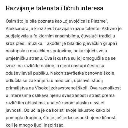
Razvijanje talenata i ličnih interesa
Osim što je bila poznata kao „djevojčica iz Plazme“,
Aleksandra je kroz život razvijala razne talente. Aktivno je
sudjelovala u folklornim ansamblima, čuvajući tradiciju
kroz ples i muziku. Također je bila dio pjevačkih grupa i
nastupala u muzičkim spotovima, pokazujući svoju
umjetničku stranu. Ova iskustva su joj omogućila da se
izrazi na različite načine, a njeni nastupi često su
oduševljavali publiku. Nakon završetka osnovne škole,
odlučila se za karijeru u medicini, upisavši studij
primaljstva na Visokoj zdravstvenoj školi. Ova raznolikost
u interesima oslikava njenu svestranost i strast prema
različitim oblastima, unatoč ranom ulasku u svijet
javnosti. Odlučila je da koristi svoje iskustvo kako bi
pomogla drugima, što je još jedan aspekt njene ličnosti
koji je mnogo ljudi inspirisao.