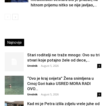
hitnom prijemu nitko se nije javljao,...
Najnovije
Stari roditelji ne traže mnogo: Ovo su tri
stvari koje potajno žele od dece,...
Urednik
-
August 5, 2026
0
“Ovo je kraj svijeta” Žena snimljena u
Crnoj Gori kako USRED MORA RADI
OVO...
Urednik
-
August 5, 2026
0
Kad mi je Petra izlila zdjelu vrele juhe od