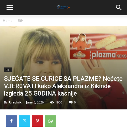
Home
BiH
BiH
SJEĆATE SE CURICE SA PLAZME? Nećete
VJER0VATI kako Aleksandra iz Kikinde
izgleda 25 G0DINA kasnije
By
Urednik
-
June 5, 2026
1960
0