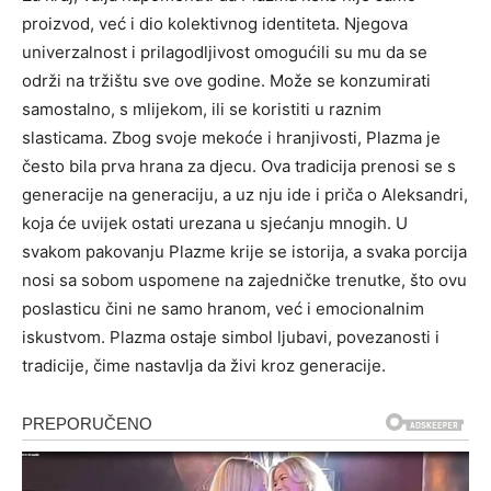
proizvod, već i dio kolektivnog identiteta. Njegova
univerzalnost i prilagodljivost omogućili su mu da se
održi na tržištu sve ove godine. Može se konzumirati
samostalno, s mlijekom, ili se koristiti u raznim
slasticama.
Zbog svoje mekoće i hranjivosti, Plazma je
često bila prva hrana za djecu. Ova tradicija prenosi se s
generacije na generaciju, a uz nju ide i priča o Aleksandri,
koja će uvijek ostati urezana u sjećanju mnogih.
U
svakom pakovanju Plazme krije se istorija, a svaka porcija
nosi sa sobom uspomene na zajedničke trenutke, što ovu
poslasticu čini ne samo hranom, već i emocionalnim
iskustvom. Plazma ostaje simbol ljubavi, povezanosti i
tradicije, čime nastavlja da živi kroz generacije.