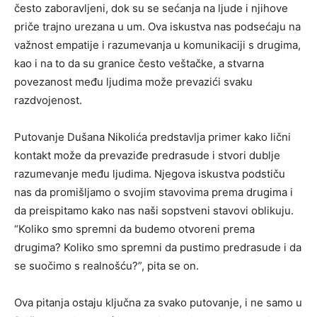
često zaboravljeni, dok su se sećanja na ljude i njihove
priče trajno urezana u um. Ova iskustva nas podsećaju na
važnost empatije i razumevanja u komunikaciji s drugima,
kao i na to da su granice često veštačke, a stvarna
povezanost među ljudima može prevazići svaku
razdvojenost.
Putovanje Dušana Nikolića predstavlja primer kako lični
kontakt može da prevaziđe predrasude i stvori dublje
razumevanje među ljudima. Njegova iskustva podstiču
nas da promišljamo o svojim stavovima prema drugima i
da preispitamo kako nas naši sopstveni stavovi oblikuju.
“Koliko smo spremni da budemo otvoreni prema
drugima? Koliko smo spremni da pustimo predrasude i da
se suočimo s realnošću?”, pita se on.
Ova pitanja ostaju ključna za svako putovanje, i ne samo u