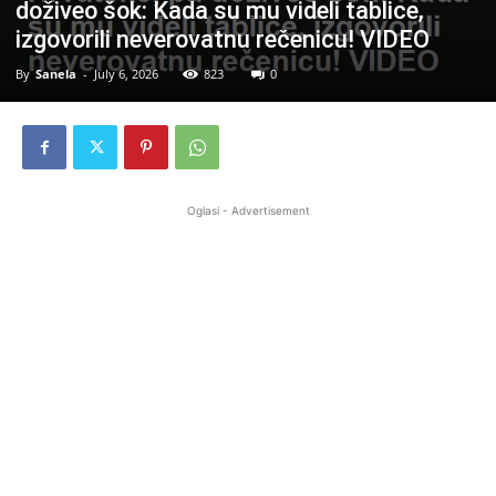
doživeo šok: Kada su mu videli tablice,
izgovorili neverovatnu rečenicu! VIDEO
By
Sanela
-
July 6, 2026
823
0
Oglasi - Advertisement