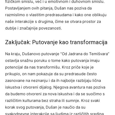
fizičkom smislu, već i u emotivnom i duhovnom smislu.
Postavljanjem ovih pitanja, Dušan nas poziva da
razmislimo o vlastitim predrasudama i kako one oblikuju
naše interakcije s drugima, čime se otvara prostor za
dublje i značajnije povezanosti.
Zaključak: Putovanje kao transformacija
Na kraju, Dušanovo putovanje “Od Jadrana do Temišvara”
ostavlja snažnu poruku o tome kako putovanja imaju
potencijal da nas transformišu. Kroz priče koje je
prikupio, on nam pokazuje da su predrasude često
zasnovane na neznanju i da ih najbolje razbijaju lična
iskustva i otvoreni dijalog. Njegova avantura nas poziva
da budemo otvoreni za nova iskustva i da se suočimo s
različitim kulturama bez straha ili sumnje. Kroz svaki
korak svog putovanja, Dušan je naučio da su
svakodnevne interakcije sa ljudima iz različitih sredina