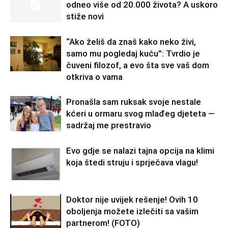
odneo više od 20.000 života? A uskoro
stiže novi
“Ako želiš da znaš kako neko živi,
samo mu pogledaj kuću”: Tvrdio je
čuveni filozof, a evo šta sve vaš dom
otkriva o vama
Pronašla sam ruksak svoje nestale
kćeri u ormaru svog mlađeg djeteta —
sadržaj me prestravio
Evo gdje se nalazi tajna opcija na klimi
koja štedi struju i sprječava vlagu!
Doktor nije uvijek rešenje! Ovih 10
oboljenja možete izlečiti sa vašim
partnerom! (FOTO)