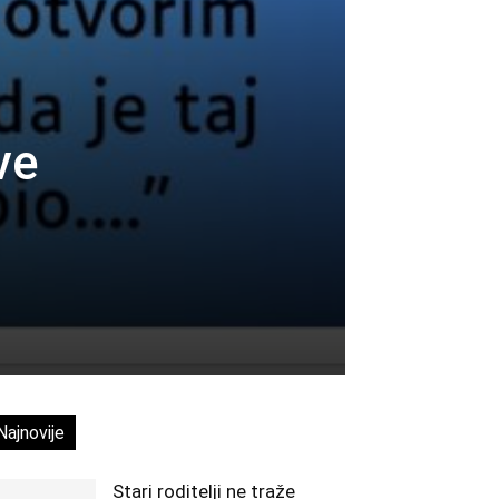
ve
Najnovije
Stari roditelji ne traže