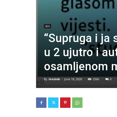
BiH
“Supruga i ja
u 2 ujutro i a
osamljenom m
By
Urednik
-
June 18, 2026
2566
0