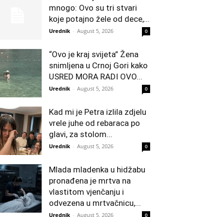
mnogo: Ovo su tri stvari
koje potajno žele od dece,...
Urednik
-
August 5, 2026
0
“Ovo je kraj svijeta” Žena
snimljena u Crnoj Gori kako
USRED MORA RADI OVO...
Urednik
-
August 5, 2026
0
Kad mi je Petra izlila zdjelu
vrele juhe od rebaraca po
glavi, za stolom...
Urednik
-
August 5, 2026
0
Mlada mladenka u hidžabu
pronađena je mrtva na
vlastitom vjenčanju i
odvezena u mrtvačnicu,...
Urednik
-
August 5, 2026
0