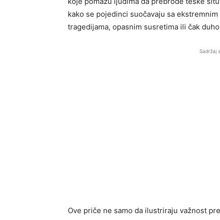
koje pomažu ljudima da prebrode teške situac
kako se pojedinci suočavaju sa ekstremnim 
tragedijama, opasnim susretima ili čak duh
Sadržaj 
Ove priče ne samo da ilustriraju važnost pr