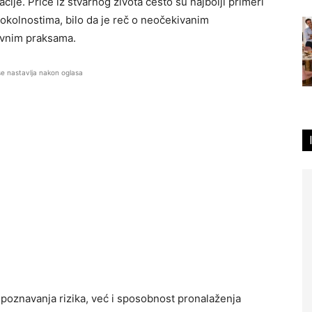
ije. Priče iz stvarnog života često su najbolji primeri
okolnostima, bilo da je reč o neočekivanim
ovnim praksama.
se nastavlja nakon oglasa
epoznavanja rizika, već i sposobnost pronalaženja