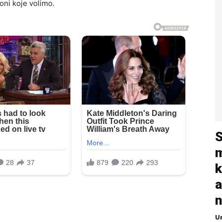
 oni koje volimo.
S
m
k
a
n
U