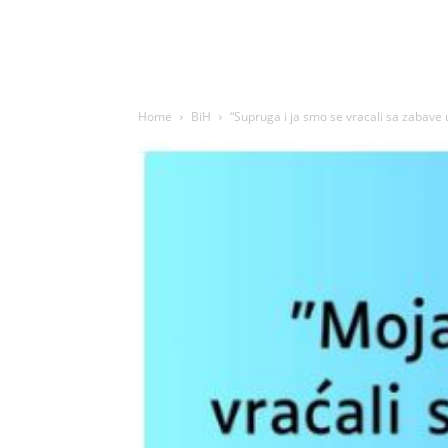
Home
BiH
“Supruga i ja smo se vracali sa zabave u 