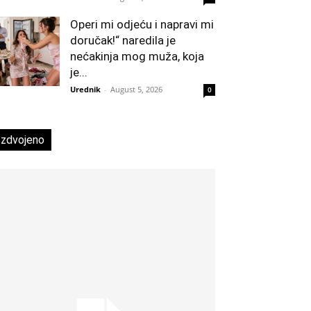
Operi mi odjeću i napravi mi
doručak!“ naredila je
nećakinja mog muža, koja
je...
Urednik
-
August 5, 2026
0
Izdvojeno