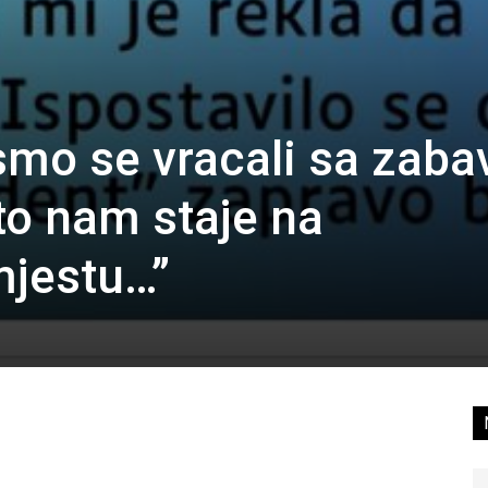
 smo se vracali sa zaba
uto nam staje na
jestu…”