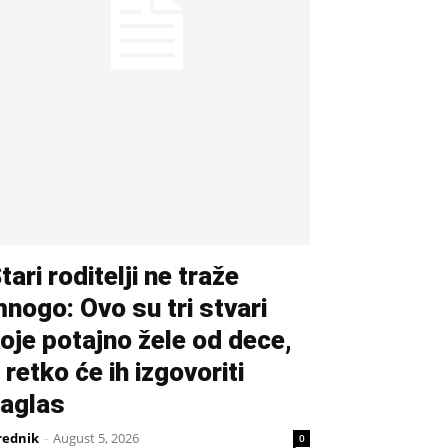
tari roditelji ne traže
nogo: Ovo su tri stvari
oje potajno žele od dece,
 retko će ih izgovoriti
aglas
rednik
-
August 5, 2026
0