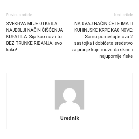
Previous article
Next article
SVEKRVA Ml JE 0TKRILA
NA 0VAJ NAČlN ĆETE lMATI
NAJB0LJl NAČlN ČlŠĆENJA
KUHlNJSKE KRPE KA0 N0VE:
KUPATILA: Sija kao nov i to
Samo pomešajte ova 2
BEZ TRUNKE RIBANJA, evo
sastojka i dobićete sredstvo
kako!
za pranje koje može da skine i
najupornije fleke
Urednik