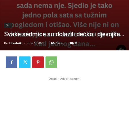
BiH
Svake sedmice su dolazili dečko i djevojka…
By
Urednik
-
June 1, 2026
1436
0
Oglasi - Advertisement