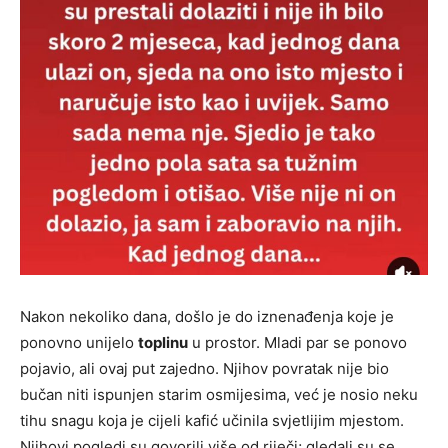
Nakon nekoliko dana, došlo je do iznenađenja koje je
ponovno unijelo
toplinu
u prostor. Mladi par se ponovo
pojavio, ali ovaj put zajedno. Njihov povratak nije bio
bučan niti ispunjen starim osmijesima, već je nosio neku
tihu snagu koja je cijeli kafić učinila svjetlijim mjestom.
Njihovi pogledi su govorili više od riječi; gledali su se