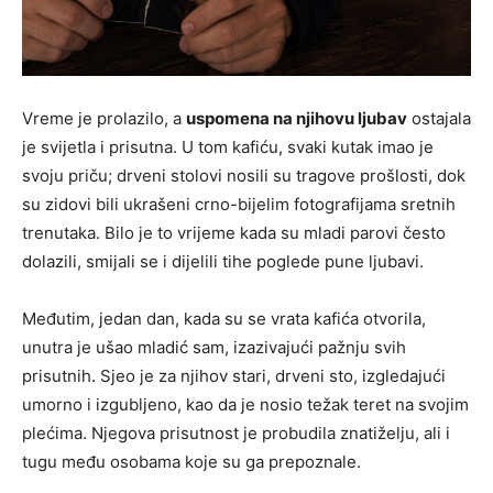
Vreme je prolazilo, a
uspomena na njihovu ljubav
ostajala
je svijetla i prisutna. U tom kafiću, svaki kutak imao je
svoju priču; drveni stolovi nosili su tragove prošlosti, dok
su zidovi bili ukrašeni crno-bijelim fotografijama sretnih
trenutaka. Bilo je to vrijeme kada su mladi parovi često
dolazili, smijali se i dijelili tihe poglede pune ljubavi.
Međutim, jedan dan, kada su se vrata kafića otvorila,
unutra je ušao mladić sam, izazivajući pažnju svih
prisutnih. Sjeo je za njihov stari, drveni sto, izgledajući
umorno i izgubljeno, kao da je nosio težak teret na svojim
plećima. Njegova prisutnost je probudila znatiželju, ali i
tugu među osobama koje su ga prepoznale.