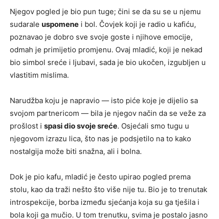
Njegov pogled je bio pun tuge; čini se da su se u njemu
sudarale
uspomene
i bol. Čovjek koji je radio u kafiću,
poznavao je dobro sve svoje goste i njihove emocije,
odmah je primijetio promjenu. Ovaj mladić, koji je nekad
bio simbol sreće i ljubavi, sada je bio ukočen, izgubljen u
vlastitim mislima.
Narudžba koju je napravio — isto piće koje je dijelio sa
svojom partnericom — bila je njegov način da se veže za
prošlost i
spasi dio svoje sreće
. Osjećali smo tugu u
njegovom izrazu lica, što nas je podsjetilo na to kako
nostalgija može biti snažna, ali i bolna.
Dok je pio kafu, mladić je često upirao pogled prema
stolu, kao da traži nešto što više nije tu. Bio je to trenutak
introspekcije, borba između sjećanja koja su ga tješila i
bola koji ga mučio. U tom trenutku, svima je postalo jasno