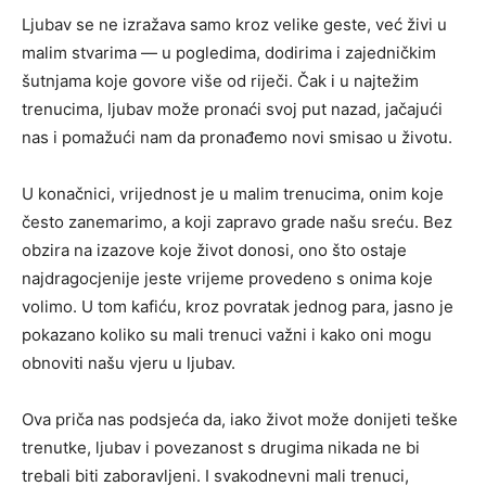
Ljubav se ne izražava samo kroz velike geste, već živi u
malim stvarima — u pogledima, dodirima i zajedničkim
šutnjama koje govore više od riječi. Čak i u najtežim
trenucima, ljubav može pronaći svoj put nazad, jačajući
nas i pomažući nam da pronađemo novi smisao u životu.
U konačnici, vrijednost je u malim trenucima, onim koje
često zanemarimo, a koji zapravo grade našu sreću. Bez
obzira na izazove koje život donosi, ono što ostaje
najdragocjenije jeste vrijeme provedeno s onima koje
volimo. U tom kafiću, kroz povratak jednog para, jasno je
pokazano koliko su mali trenuci važni i kako oni mogu
obnoviti našu vjeru u ljubav.
Ova priča nas podsjeća da, iako život može donijeti teške
trenutke, ljubav i povezanost s drugima nikada ne bi
trebali biti zaboravljeni. I svakodnevni mali trenuci,