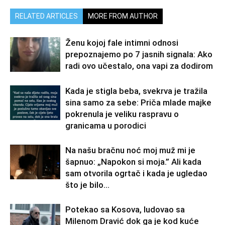
RELATED ARTICLES
MORE FROM AUTHOR
Ženu kojoj fale intimni odnosi
prepoznajemo po 7 jasnih signala: Ako
radi ovo učestalo, ona vapi za dodirom
Kada je stigla beba, svekrva je tražila
sina samo za sebe: Priča mlade majke
pokrenula je veliku raspravu o
granicama u porodici
Na našu bračnu noć moj muž mi je
šapnuo: „Napokon si moja.” Ali kada
sam otvorila ogrtač i kada je ugledao
što je bilo...
Potekao sa Kosova, ludovao sa
Milenom Dravić dok ga je kod kuće