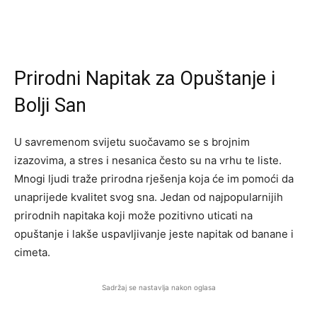
Prirodni Napitak za Opuštanje i
Bolji San
U savremenom svijetu suočavamo se s brojnim
izazovima, a stres i nesanica često su na vrhu te liste.
Mnogi ljudi traže prirodna rješenja koja će im pomoći da
unaprijede kvalitet svog sna. Jedan od najpopularnijih
prirodnih napitaka koji može pozitivno uticati na
opuštanje i lakše uspavljivanje jeste napitak od banane i
cimeta.
Sadržaj se nastavlja nakon oglasa