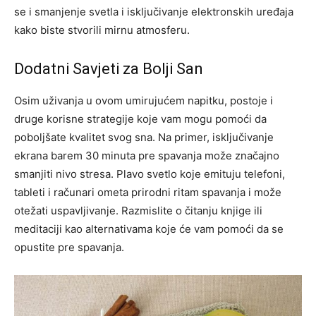
se i smanjenje svetla i isključivanje elektronskih uređaja
kako biste stvorili mirnu atmosferu.
Dodatni Savjeti za Bolji San
Osim uživanja u ovom umirujućem napitku, postoje i
druge korisne strategije koje vam mogu pomoći da
poboljšate kvalitet svog sna. Na primer, isključivanje
ekrana barem 30 minuta pre spavanja može značajno
smanjiti nivo stresa. Plavo svetlo koje emituju telefoni,
tableti i računari ometa prirodni ritam spavanja i može
otežati uspavljivanje.
Razmislite o čitanju knjige ili
meditaciji kao alternativama koje će vam pomoći da se
opustite pre spavanja.