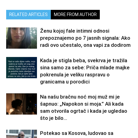
RELATED ARTICLES
MORE FROM AUTHOR
Ženu kojoj fale intimni odnosi
prepoznajemo po 7 jasnih signala: Ako
radi ovo učestalo, ona vapi za dodirom
Kada je stigla beba, svekrva je tražila
sina samo za sebe: Priča mlade majke
pokrenula je veliku raspravu o
granicama u porodici
Na našu bračnu noć moj muž mi je
šapnuo: „Napokon si moja.” Ali kada
sam otvorila ogrtač i kada je ugledao
što je bilo...
Potekao sa Kosova, ludovao sa