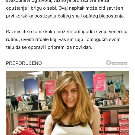
svakodnevnog života, važno je pronaći vreme za
opuštanje i brigu o sebi. Ovaj napitak može biti savršen
prvi korak ka postizanju boljeg sna i opšteg blagostanja.
Razmislite o tome kako možete prilagoditi svoju večernju
rutinu, uvesti rituale koji vas smiruju i omogućiti svom
telu da se oporavi i pripremi za novi dan.