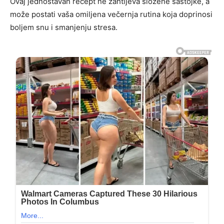
Ovaj jednostavan recept ne zahtijeva složene sastojke, a
može postati vaša omiljena večernja rutina koja doprinosi
boljem snu i smanjenju stresa.