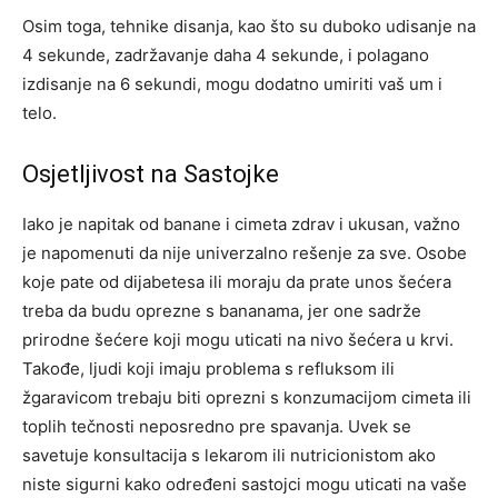
Osim toga, tehnike disanja, kao što su duboko udisanje na
4 sekunde, zadržavanje daha 4 sekunde, i polagano
izdisanje na 6 sekundi, mogu dodatno umiriti vaš um i
telo.
Osjetljivost na Sastojke
Iako je napitak od banane i cimeta zdrav i ukusan, važno
je napomenuti da nije univerzalno rešenje za sve. Osobe
koje pate od dijabetesa ili moraju da prate unos šećera
treba da budu oprezne s bananama, jer one sadrže
prirodne šećere koji mogu uticati na nivo šećera u krvi.
Takođe, ljudi koji imaju problema s refluksom ili
žgaravicom trebaju biti oprezni s konzumacijom cimeta ili
toplih tečnosti neposredno pre spavanja. Uvek se
savetuje konsultacija s lekarom ili nutricionistom ako
niste sigurni kako određeni sastojci mogu uticati na vaše