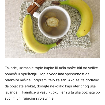
Takođe, uzimanje tople kupke ili tuša može biti od velike
pomoći u opuštanju. Topla voda ima sposobnost da
relaksira mišiće i pripremi telo za san. Ako želite dodatno
da pojačate efekat, dodajte nekoliko kapi eteričnog ulja
lavande ili kamilice u vašu kupku, jer su ta ulja poznata po
svojim umirujućim svojstvima.