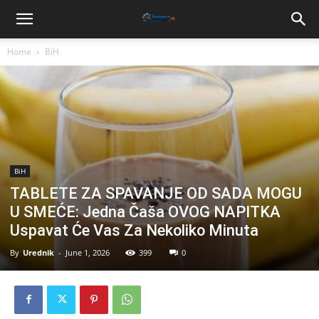
Home
BiH
BiH
TABLETE ZA SPAVANJE OD SADA MOGU
U SMEĆE: Jedna Čaša OVOG NAPITKA
Uspavat Će Vas Za Nekoliko Minuta
By
Urednik
-
June 1, 2026
399
0