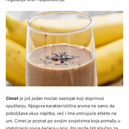
Cimet
je još jedan moćan sastojak koji doprinosi
opuštanju. Njegova karakteristična aroma ne samo da
poboljšava ukus napitka, već i ima umirujuće efekte na
um. Cimet je poznat po svojim svojstvima koja pomažu u
stabilizaciji nivoa šećera u krvi, što može biti ključno za