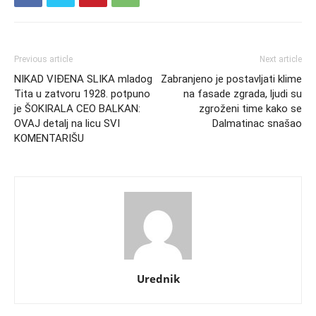
Previous article
Next article
NIKAD VIĐENA SLIKA mladog
Zabranjeno je postavljati klime
Tita u zatvoru 1928. potpuno
na fasade zgrada, ljudi su
je ŠOKIRALA CEO BALKAN:
zgroženi time kako se
OVAJ detalj na licu SVI
Dalmatinac snašao
KOMENTARIŠU
Urednik