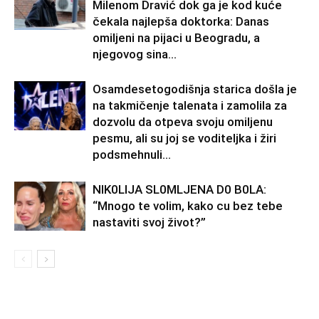
Milenom Dravić dok ga je kod kuće
čekala najlepša doktorka: Danas
omiljeni na pijaci u Beogradu, a
njegovog sina...
Osamdesetogodišnja starica došla je
na takmičenje talenata i zamolila za
dozvolu da otpeva svoju omiljenu
pesmu, ali su joj se voditeljka i žiri
podsmehnuli...
NlK0LlJA SL0MLJENA D0 B0LA:
“Mnogo te volim, kako cu bez tebe
nastaviti svoj život?”