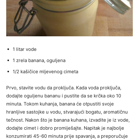
1 litar vode
1 zrela banana, oguljena
1/2 kašičice mljevenog cimeta
Prvo, stavite vodu da proključa. Kada voda proključa,
dodajte oguljenu bananu i pustite da se krčka oko 10
minuta. Tokom kuhanja, banana će otpustiti svoje
hranljive sastojke u vodu, stvarajući bogatu, aromatičnu
tečnost. Nakon što je banana kuhana, izvadite je iz vode,
dodajte cimet i dobro promiješajte. Napitak je najbolje
konzumirati 45-60 minuta prije spavanja, a preporučuje