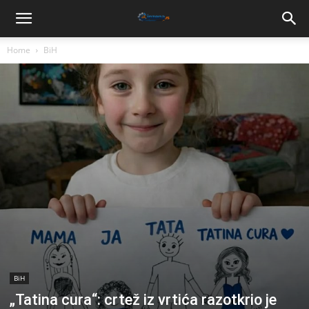
Home
BiH
BiH
„Tatina cura“: crtež iz vrtića razotkrio je