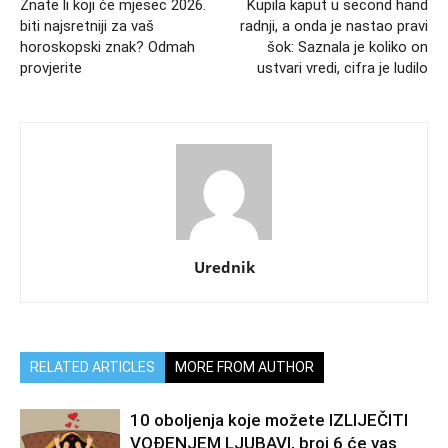
Znate li koji će mjesec 2026.
Kupila kaput u second hand
biti najsretniji za vaš
radnji, a onda je nastao pravi
horoskopski znak? Odmah
šok: Saznala je koliko on
provjerite
ustvari vredi, cifra je ludilo
Urednik
RELATED ARTICLES
MORE FROM AUTHOR
10 oboljenja koje možete IZLIJEČITI
VOĐENJEM LJUBAVI, broj 6 će vas