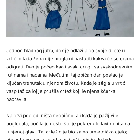
Jednog hladnog jutra, dok je odlazila po svoje dijete u
vrtić, mlada žena nije mogla ni naslutiti kakva će se drama
odigrati. Dan je počeo kao i svaki drugi, sa svakodnevnim
rutinama i nadama. Međutim, taj običan dan postao je
ključan trenutak u njenom životu. Kada je stigla u vrtić,
vaspitačica joj je pružila crtež koji je njena kćerka
napravila.
Na prvi pogled, ništa neobično, ali kada je pažljivije
pogledala, uočila je nešto što je pokrenulo lavinu pitanja
u njenoj glavi. Taj crtež nije bio samo umjetničko djelo;
bio je to prozor u svijet tajni i laži koje je do tada