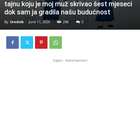
tajnu koju je moj muž skrivao šest mjeseci
dok sam ja gradila našu budućnost
By
Urednik
-
June 11, 2026
298
0
Oglasi - Advertisement