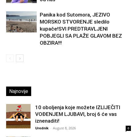
Panika kod Sutomora, JEZIVO
MORSKO STVORENJE sledilo
kupače!SVI PREDTRAVLJENI
POBJEGLI SA PLAŽE GLAVOM BEZ
OBZIRA!!!
Najnovije
10 oboljenja koje možete IZLIJEČITI
VOĐENJEM LJUBAVI, broj 6 će vas
iznenaditi!
Urednik
-
August 8, 2026
0