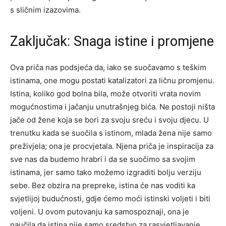
s sličnim izazovima.
Zaključak: Snaga istine i promjene
Ova priča nas podsjeća da, iako se suočavamo s teškim
istinama, one mogu postati katalizatori za ličnu promjenu.
Istina, koliko god bolna bila, može otvoriti vrata novim
mogućnostima i jačanju unutrašnjeg bića. Ne postoji ništa
jače od žene koja se bori za svoju sreću i svoju djecu.
U
trenutku kada se suočila s istinom, mlada žena nije samo
preživjela; ona je procvjetala. Njena priča je inspiracija za
sve nas da budemo hrabri i da se suočimo sa svojim
istinama, jer samo tako možemo izgraditi bolju verziju
sebe.
Bez obzira na prepreke, istina će nas voditi ka
svjetlijoj budućnosti, gdje ćemo moći istinski voljeti i biti
voljeni. U ovom putovanju ka samospoznaji, ona je
naučila da istina nije samo sredstvo za rasvjetljavanje