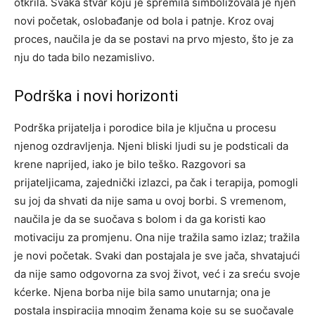
otkrila. Svaka stvar koju je spremila simbolizovala je njen
novi početak, oslobađanje od bola i patnje. Kroz ovaj
proces, naučila je da se postavi na prvo mjesto, što je za
nju do tada bilo nezamislivo.
Podrška i novi horizonti
Podrška prijatelja i porodice bila je ključna u procesu
njenog ozdravljenja. Njeni bliski ljudi su je podsticali da
krene naprijed, iako je bilo teško. Razgovori sa
prijateljicama, zajednički izlazci, pa čak i terapija, pomogli
su joj da shvati da nije sama u ovoj borbi.
S vremenom,
naučila je da se suočava s bolom i da ga koristi kao
motivaciju za promjenu. Ona nije tražila samo izlaz; tražila
je novi početak. Svaki dan postajala je sve jača, shvatajući
da nije samo odgovorna za svoj život, već i za sreću svoje
kćerke.
Njena borba nije bila samo unutarnja; ona je
postala inspiracija mnogim ženama koje su se suočavale