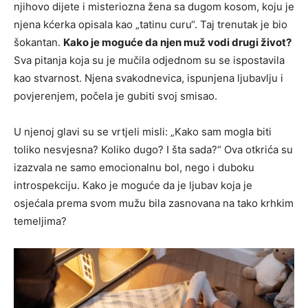
njihovo dijete i misteriozna žena sa dugom kosom, koju je
njena kćerka opisala kao „tatinu curu“. Taj trenutak je bio
šokantan.
Kako je moguće da njen muž vodi drugi život?
Sva pitanja koja su je mučila odjednom su se ispostavila
kao stvarnost. Njena svakodnevica, ispunjena ljubavlju i
povjerenjem, počela je gubiti svoj smisao.
U njenoj glavi su se vrtjeli misli: „Kako sam mogla biti
toliko nesvjesna? Koliko dugo? I šta sada?“ Ova otkrića su
izazvala ne samo emocionalnu bol, nego i duboku
introspekciju. Kako je moguće da je ljubav koja je
osjećala prema svom mužu bila zasnovana na tako krhkim
temeljima?