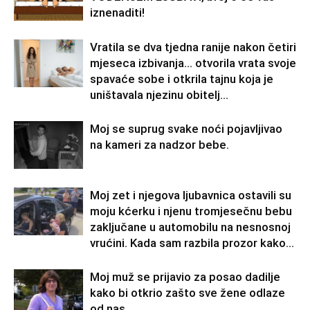
iznenaditi!
Vratila se dva tjedna ranije nakon četiri
mjeseca izbivanja… otvorila vrata svoje
spavaće sobe i otkrila tajnu koja je
uništavala njezinu obitelj…
Moj se suprug svake noći pojavljivao
na kameri za nadzor bebe.
Moj zet i njegova ljubavnica ostavili su
moju kćerku i njenu tromjesečnu bebu
zaključane u automobilu na nesnosnoj
vrućini. Kada sam razbila prozor kako...
Moj muž se prijavio za posao dadilje
kako bi otkrio zašto sve žene odlaze
od nas