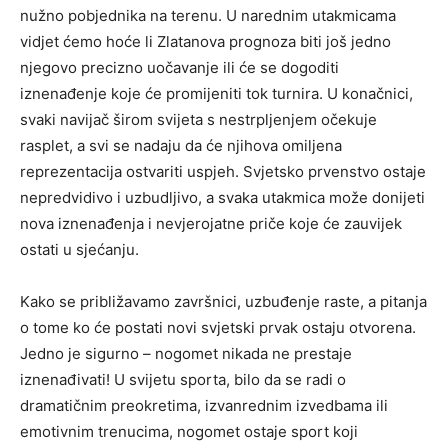
nužno pobjednika na terenu.
U narednim utakmicama
vidjet ćemo hoće li Zlatanova prognoza biti još jedno
njegovo precizno uočavanje ili će se dogoditi
iznenađenje koje će promijeniti tok turnira. U konačnici,
svaki navijač širom svijeta s nestrpljenjem očekuje
rasplet, a svi se nadaju da će njihova omiljena
reprezentacija ostvariti uspjeh.
Svjetsko prvenstvo ostaje
nepredvidivo i uzbudljivo, a svaka utakmica može donijeti
nova iznenađenja i nevjerojatne priče koje će zauvijek
ostati u sjećanju.
Kako se približavamo završnici, uzbuđenje raste, a pitanja
o tome ko će postati novi svjetski prvak ostaju otvorena.
Jedno je sigurno – nogomet nikada ne prestaje
iznenađivati! U svijetu sporta, bilo da se radi o
dramatičnim preokretima, izvanrednim izvedbama ili
emotivnim trenucima, nogomet ostaje sport koji