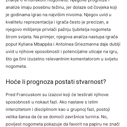
analize imaju posebnu težinu, jer dolaze od čovjeka koji
je godinama igrao na najvišim nivoima.
Njegov uvid u
kvalitetu reprezentacija i igrača često je precizan, a
njegovo mišljenje privlači pažnju ljubitelja nogometa
širom svijeta.
Na primjer, njegova analiza nastupa igrača
poput Kyliana Mbappéa i Antoinea Griezmanna daje dublji
uvid u njihove sposobnosti i potencijalne uticaje na igru,
što ga čini izuzetno relevantnim komentatorom u svijetu
nogometa.
Hoće li prognoza postati stvarnost?
Pred Francuskom su izazovi koji će testirati njihove
sposobnosti u nokaut fazi. Ako nastave s istim
intenzitetom i disciplinom kao u grupnoj fazi, postoji
velika šansa da će se domoći završnice turnira. No,
povijest nogometa pokazuje da favorit na papiru ne znači