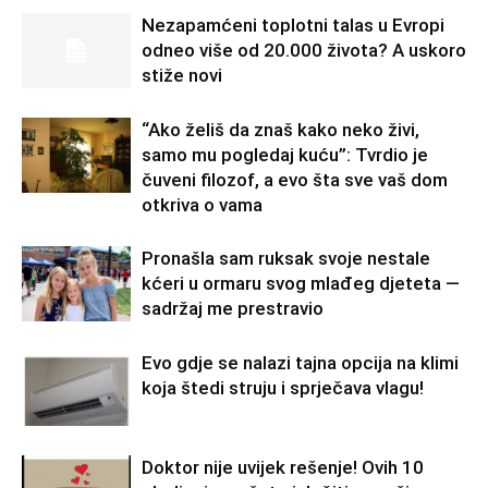
Nezapamćeni toplotni talas u Evropi
odneo više od 20.000 života? A uskoro
stiže novi
“Ako želiš da znaš kako neko živi,
samo mu pogledaj kuću”: Tvrdio je
čuveni filozof, a evo šta sve vaš dom
otkriva o vama
Pronašla sam ruksak svoje nestale
kćeri u ormaru svog mlađeg djeteta —
sadržaj me prestravio
Evo gdje se nalazi tajna opcija na klimi
koja štedi struju i sprječava vlagu!
Doktor nije uvijek rešenje! Ovih 10