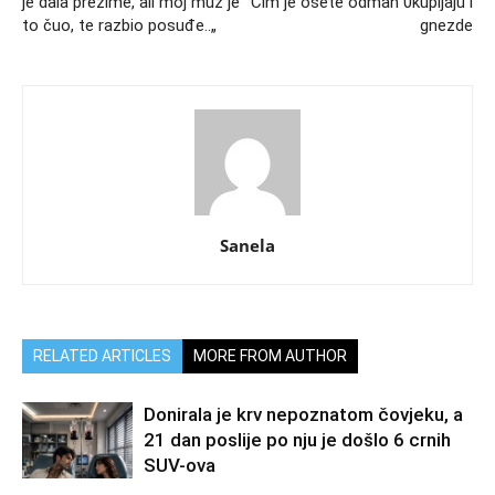
je dala prezime, ali moj muž je
Čim je osete odmah 0kupljaju i
to čuo, te razbio posuđe..„
gnezde
Sanela
RELATED ARTICLES
MORE FROM AUTHOR
Donirala je krv nepoznatom čovjeku, a
21 dan poslije po nju je došlo 6 crnih
SUV-ova