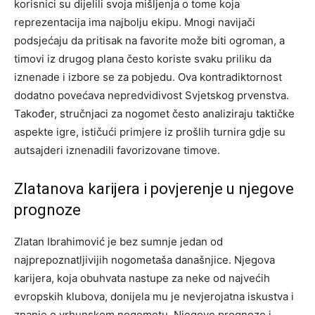
korisnici su dijelili svoja mišljenja o tome koja
reprezentacija ima najbolju ekipu. Mnogi navijači
podsjećaju da pritisak na favorite može biti ogroman, a
timovi iz drugog plana često koriste svaku priliku da
iznenade i izbore se za pobjedu.
Ova kontradiktornost
dodatno povećava nepredvidivost Svjetskog prvenstva.
Također, stručnjaci za nogomet često analiziraju taktičke
aspekte igre, ističući primjere iz prošlih turnira gdje su
autsajderi iznenadili favorizovane timove.
Zlatanova karijera i povjerenje u njegove
prognoze
Zlatan Ibrahimović je bez sumnje jedan od
najprepoznatljivijih nogometaša današnjice. Njegova
karijera, koja obuhvata nastupe za neke od najvećih
evropskih klubova, donijela mu je nevjerojatna iskustva i
znanje o vrhunskom nogometu. Njegove prognoze i