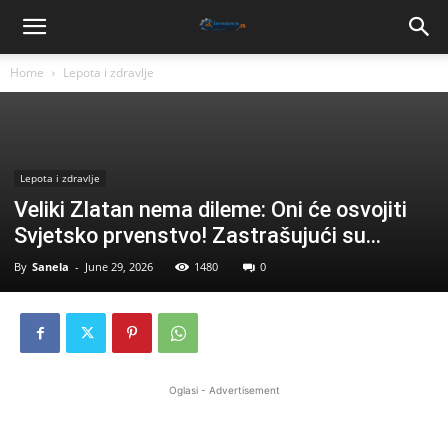
Home
Lepota i zdravlje
Lepota i zdravlje
Veliki Zlatan nema dileme: Oni će osvojiti
Svjetsko prvenstvo! Zastrašujući su…
By
Sanela
-
June 29, 2026
1480
0
Oglasi - Advertisement