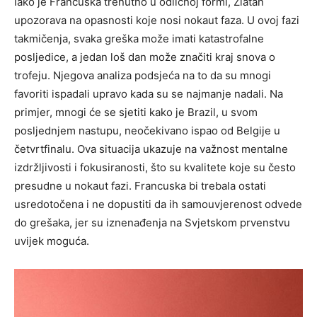
Iako je Francuska trenutno u odličnoj formi, Zlatan
upozorava na opasnosti koje nosi nokaut faza. U ovoj fazi
takmičenja, svaka greška može imati katastrofalne
posljedice, a jedan loš dan može značiti kraj snova o
trofeju.
Njegova analiza podsjeća na to da su mnogi
favoriti ispadali upravo kada su se najmanje nadali. Na
primjer, mnogi će se sjetiti kako je Brazil, u svom
posljednjem nastupu, neočekivano ispao od Belgije u
četvrtfinalu.
Ova situacija ukazuje na važnost mentalne
izdržljivosti i fokusiranosti, što su kvalitete koje su često
presudne u nokaut fazi. Francuska bi trebala ostati
usredotočena i ne dopustiti da ih samouvjerenost odvede
do grešaka, jer su iznenađenja na Svjetskom prvenstvu
uvijek moguća.