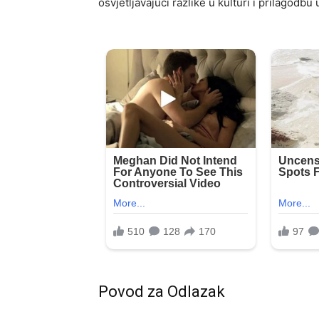
osvjetljavajući razlike u kulturi i prilagodb
Povod za Odlazak