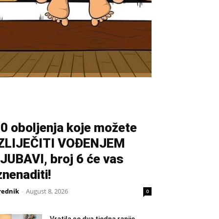
0 oboljenja koje možete
IZLIJEČITI VOĐENJEM
JUBAVI, broj 6 će vas
znenaditi!
rednik
-
August 8, 2026
0