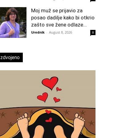
Moj muž se prijavio za
posao dadilje kako bi otkrio
zašto sve žene odlaze...
Urednik
-
August 8, 2026
0
Izdvojeno