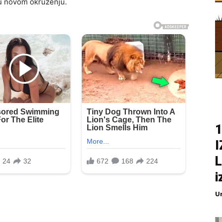
u u novom okruženju.
1
L
i
U