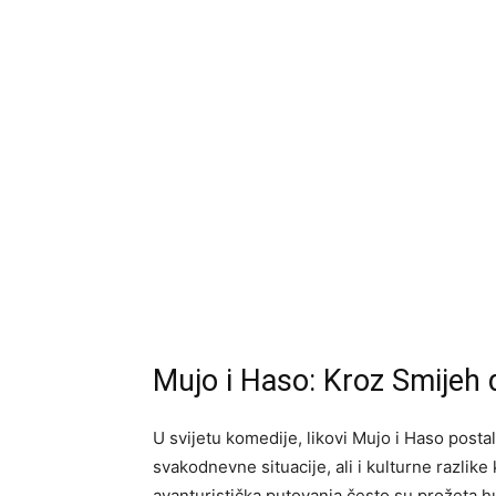
Mujo i Haso: Kroz Smijeh 
U svijetu komedije, likovi Mujo i Haso postal
svakodnevne situacije, ali i kulturne razlike
avanturistička putovanja često su prožeta h