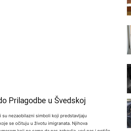
do Prilagodbe u Švedskoj
i su nezaobilazni simboli koji predstavljaju
 koje se očituju u životu imigranata. Njihova
umorom koji ne samo da nas zabavlja, već nas i potiče