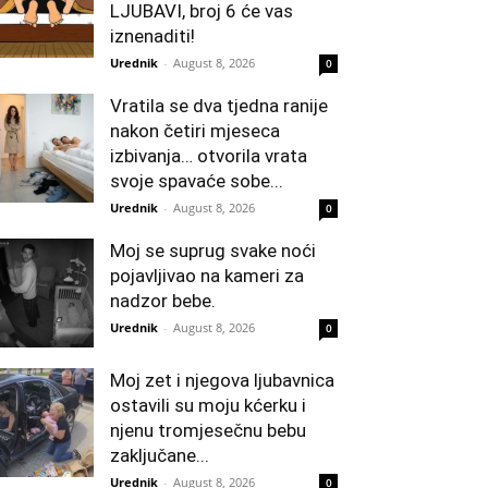
LJUBAVI, broj 6 će vas
iznenaditi!
Urednik
-
August 8, 2026
0
Vratila se dva tjedna ranije
nakon četiri mjeseca
izbivanja… otvorila vrata
svoje spavaće sobe...
Urednik
-
August 8, 2026
0
Moj se suprug svake noći
pojavljivao na kameri za
nadzor bebe.
Urednik
-
August 8, 2026
0
Moj zet i njegova ljubavnica
ostavili su moju kćerku i
njenu tromjesečnu bebu
zaključane...
Urednik
-
August 8, 2026
0