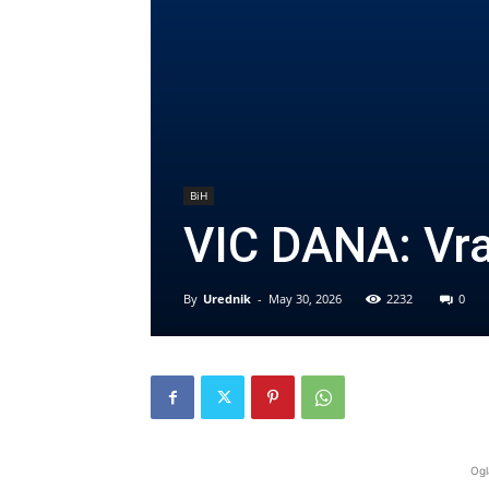
BiH
VIC DANA: Vra
By
Urednik
-
May 30, 2026
2232
0
Ogl