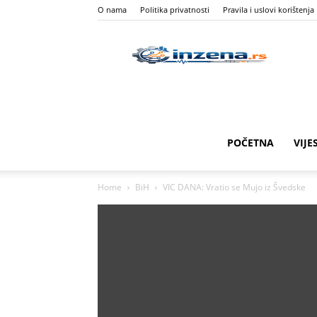
O nama
Politika privatnosti
Pravila i uslovi korištenja
I
Z
POČETNA
VIJE
Home
BiH
VIC DANA: Vratio se Mujo iz Švedske