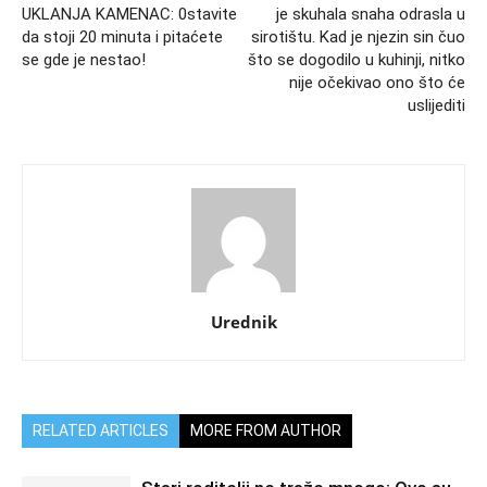
UKLANJA KAMENAC: 0stavite
je skuhala snaha odrasla u
da stoji 20 minuta i pitaćete
sirotištu. Kad je njezin sin čuo
se gde je nestao!
što se dogodilo u kuhinji, nitko
nije očekivao ono što će
uslijediti
Urednik
RELATED ARTICLES
MORE FROM AUTHOR