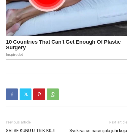
Previous article
Next article
SVl SE KUNU U TRlK K0Jl
Svekrva se nasmijala juhi koju