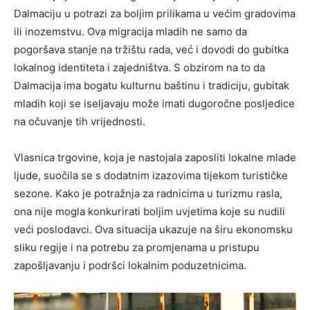
Dalmaciju u potrazi za boljim prilikama u većim gradovima
ili inozemstvu. Ova migracija mladih ne samo da
pogoršava stanje na tržištu rada, već i dovodi do gubitka
lokalnog identiteta i zajedništva. S obzirom na to da
Dalmacija ima bogatu kulturnu baštinu i tradiciju, gubitak
mladih koji se iseljavaju može imati dugoročne posljedice
na očuvanje tih vrijednosti.
Vlasnica trgovine, koja je nastojala zaposliti lokalne mlade
ljude, suočila se s dodatnim izazovima tijekom turističke
sezone. Kako je potražnja za radnicima u turizmu rasla,
ona nije mogla konkurirati boljim uvjetima koje su nudili
veći poslodavci. Ova situacija ukazuje na širu ekonomsku
sliku regije i na potrebu za promjenama u pristupu
zapošljavanju i podršci lokalnim poduzetnicima.