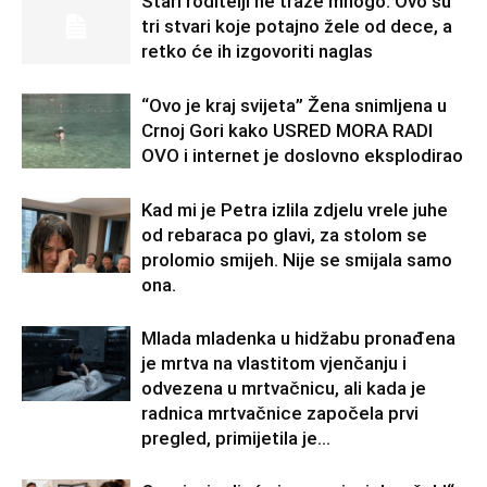
Stari roditelji ne traže mnogo: Ovo su
tri stvari koje potajno žele od dece, a
retko će ih izgovoriti naglas
“Ovo je kraj svijeta” Žena snimljena u
Crnoj Gori kako USRED MORA RADI
OVO i internet je doslovno eksplodirao
Kad mi je Petra izlila zdjelu vrele juhe
od rebaraca po glavi, za stolom se
prolomio smijeh. Nije se smijala samo
ona.
Mlada mladenka u hidžabu pronađena
je mrtva na vlastitom vjenčanju i
odvezena u mrtvačnicu, ali kada je
radnica mrtvačnice započela prvi
pregled, primijetila je...