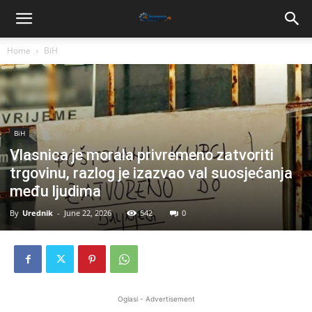
Home
BiH
BiH
Vlasnica je morala privremeno zatvoriti
trgovinu, razlog je izazvao val suosjećanja
među ljudima
By
Urednik
-
June 22, 2026
542
0
Oglasi - Advertisement