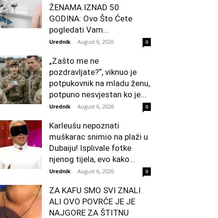
ŽENAMA IZNAD 50
GODINA: Ovo Što Ćete
pogledati Vam...
Urednik
-
August 6, 2026
0
„Zašto me ne
pozdravljate?“, viknuo je
potpukovnik na mladu ženu,
potpuno nesvjestan ko je...
Urednik
-
August 6, 2026
0
Karleušu nepoznati
muškarac snimio na plaži u
Dubaiju! Isplivale fotke
njenog tijela, evo kako...
Urednik
-
August 6, 2026
0
ZA KAFU SMO SVI ZNALI
ALI OVO POVRĆE JE JE
NAJGORE ZA ŠTITNU