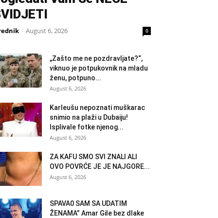
VIDJETI
rednik
-
August 6, 2026
0
„Zašto me ne pozdravljate?“,
viknuo je potpukovnik na mladu
ženu, potpuno...
August 6, 2026
Karleušu nepoznati muškarac
snimio na plaži u Dubaiju!
Isplivale fotke njenog...
August 6, 2026
ZA KAFU SMO SVI ZNALI ALI
OVO POVRĆE JE JE NAJGORE...
August 6, 2026
SPAVA0 SAM SA UDATIM
ŽENAMA” Amar Gile bez dlake