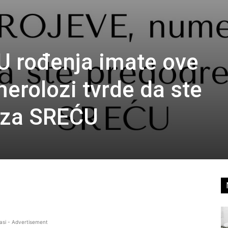
 rođenja imate ove
rolozi tvrde da ste
 za SREĆU
asi - Advertisement