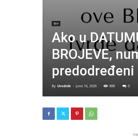
BiH
Ako u DATUMU
BROJEVE, nume
predodređeni
By
Urednik
-
June 16, 2026
888
0
Ogl