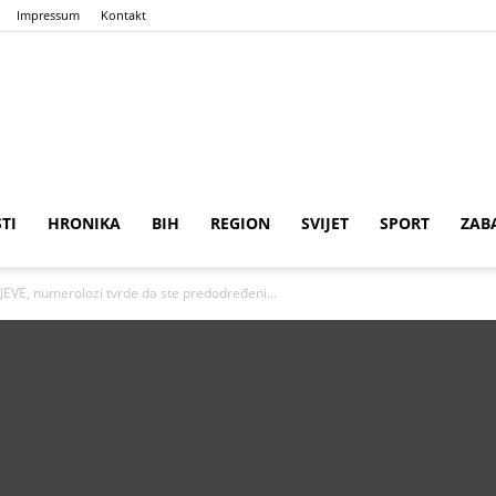
Impressum
Kontakt
n
ena
STI
HRONIKA
BIH
REGION
SVIJET
SPORT
ZAB
VE, numerolozi tvrde da ste predodređeni...