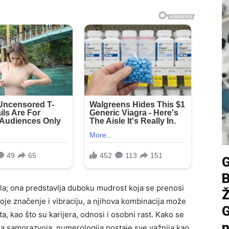
la; ona predstavlja duboku mudrost koja se prenosi
voje značenje i vibraciju, a njihova kombinacija može
G
a, kao što su karijera, odnosi i osobni rast. Kako se
p
ma samorazvoja, numerologija postaje sve važnija kao