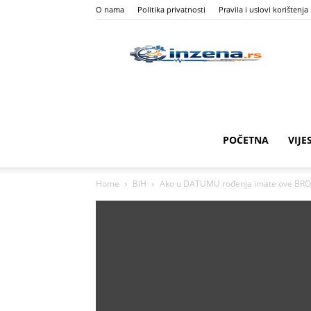
O nama
Politika privatnosti
Pravila i uslovi korištenja
I
Z
POČETNA
VIJE
Home
BiH
Ako u DATUMU rođenja imate ove BROJE