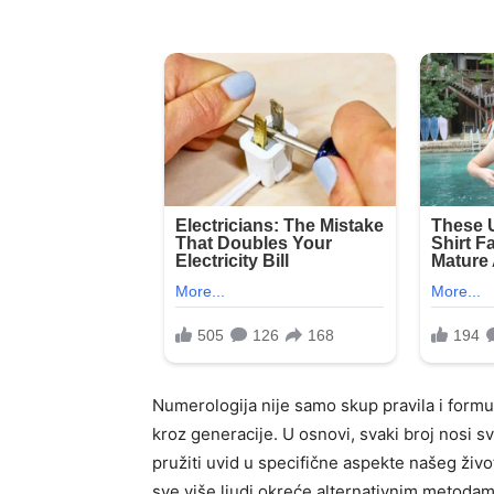
Numerologija nije samo skup pravila i formu
kroz generacije. U osnovi, svaki broj nosi s
pružiti uvid u specifične aspekte našeg život
sve više ljudi okreće alternativnim metoda