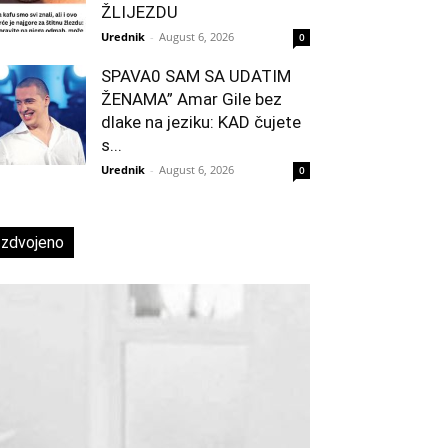
ŽLIJEZDU
Urednik
-
August 6, 2026
0
SPAVA0 SAM SA UDATIM
ŽENAMA” Amar Gile bez
dlake na jeziku: KAD čujete
s...
Urednik
-
August 6, 2026
0
Izdvojeno