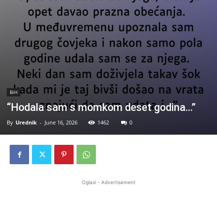
BiH
“Hodala sam s momkom deset godina…”
By
Urednik
-
June 16, 2026
1462
0
Oglasi - Advertisement