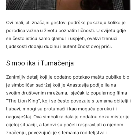
Ovi mali, ali značajni gestovi podrške pokazuju koliko je
porodica važna u životu poznatih ličnosti. U svijetu gdje
se često ističu samo glamur i uspjeh, ovakvi trenuci
ljudskosti dodaju dubinu i autentičnost ovoj priči.
Simbolika i Tumačenja
Zanimljiv detalj koji je dodatno potakao maštu publike bio
je simboličan sadržaj koji je Anastasija podijelila na
svojim društvenim mrežama. Isječak iz popularnog filma
“The Lion King”, koji se često povezuje s temama obitelji i
ljubavi, mnogi su protumačili kao moguću poruku ili
nagovještaj.
Ova simbolika dala je dodatnu dozu misterije
cijeloj situaciji, a fanovi su počeli raspravljati o njenom
značenju, povezujući je s temama roditeljstva i