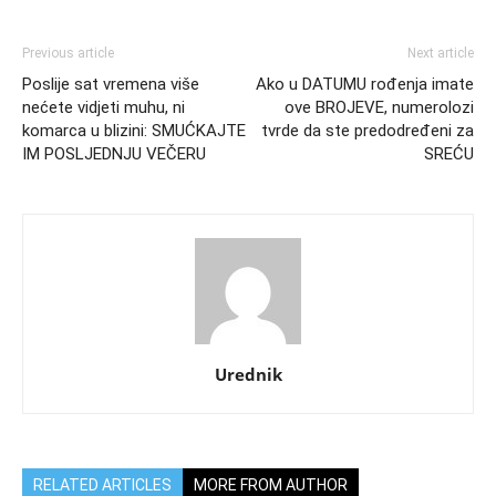
Previous article
Next article
Poslije sat vremena više
Ako u DATUMU rođenja imate
nećete vidjeti muhu, ni
ove BROJEVE, numerolozi
komarca u blizini: SMUĆKAJTE
tvrde da ste predodređeni za
IM POSLJEDNJU VEČERU
SREĆU
Urednik
RELATED ARTICLES
MORE FROM AUTHOR