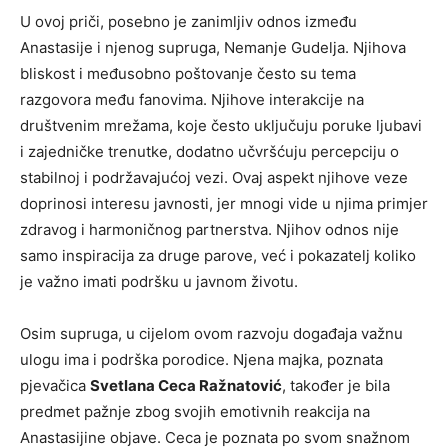
U ovoj priči, posebno je zanimljiv odnos između
Anastasije i njenog supruga, Nemanje Gudelja. Njihova
bliskost i međusobno poštovanje često su tema
razgovora među fanovima. Njihove interakcije na
društvenim mrežama, koje često uključuju poruke ljubavi
i zajedničke trenutke, dodatno učvršćuju percepciju o
stabilnoj i podržavajućoj vezi. Ovaj aspekt njihove veze
doprinosi interesu javnosti, jer mnogi vide u njima primjer
zdravog i harmoničnog partnerstva. Njihov odnos nije
samo inspiracija za druge parove, već i pokazatelj koliko
je važno imati podršku u javnom životu.
Osim supruga, u cijelom ovom razvoju događaja važnu
ulogu ima i podrška porodice. Njena majka, poznata
pjevačica
Svetlana Ceca Ražnatović
, također je bila
predmet pažnje zbog svojih emotivnih reakcija na
Anastasijine objave. Ceca je poznata po svom snažnom