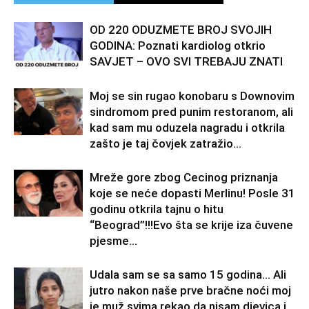
OD 220 ODUZMETE BROJ SVOJIH
GODINA: Poznati kardiolog otkrio
SAVJET – OVO SVI TREBAJU ZNATI
Moj se sin rugao konobaru s Downovim
sindromom pred punim restoranom, ali
kad sam mu oduzela nagradu i otkrila
zašto je taj čovjek zatražio...
Mreže gore zbog Cecinog priznanja
koje se neće dopasti Merlinu! Posle 31
godinu otkrila tajnu o hitu
“Beograd”!!!Evo šta se krije iza čuvene
pjesme...
Udala sam se sa samo 15 godina… Ali
jutro nakon naše prve bračne noći moj
je muž svima rekao da nisam djevica i