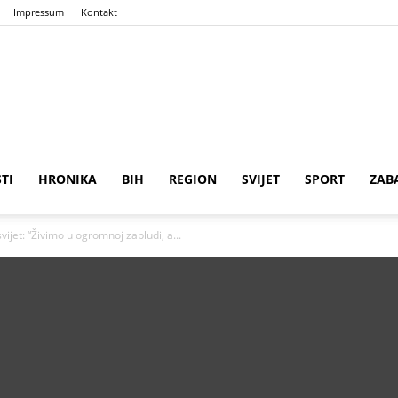
Impressum
Kontakt
n
ena
STI
HRONIKA
BIH
REGION
SVIJET
SPORT
ZAB
vijet: “Živimo u ogromnoj zabludi, a...