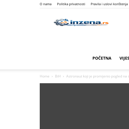
O nama
Politika privatnosti
Pravila i uslovi korištenja
I
Z
POČETNA
VIJE
Home
BiH
Astronaut koji je promijenio pogled na s