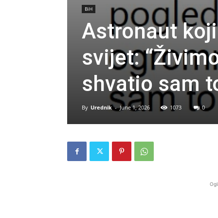
BiH
Astronaut koji
svijet: “Živim
shvatio sam to
By
Urednik
-
June 1, 2026
1073
0
Ogl