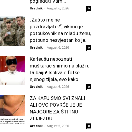
pogledati Vam...
Urednik
-
August 6, 2026
0
„Zašto me ne
pozdravljate?“, viknuo je
potpukovnik na mladu ženu,
potpuno nesvjestan ko je...
Urednik
-
August 6, 2026
0
Karleušu nepoznati
muškarac snimio na plaži u
Dubaiju! Isplivale fotke
njenog tijela, evo kako...
Urednik
-
August 6, 2026
0
ZA KAFU SMO SVI ZNALI
ALI OVO POVRĆE JE JE
NAJGORE ZA ŠTITNU
ŽLIJEZDU
Urednik
-
August 6, 2026
0