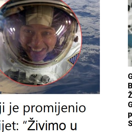
G
p
S