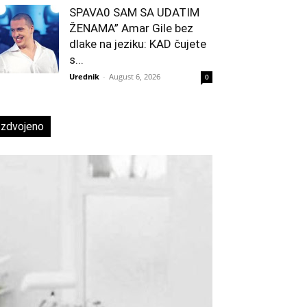
SPAVA0 SAM SA UDATIM
ŽENAMA” Amar Gile bez
dlake na jeziku: KAD čujete
s...
Urednik
-
August 6, 2026
0
Izdvojeno