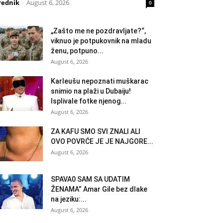
rednik
-
August 6, 2026
0
„Zašto me ne pozdravljate?“,
viknuo je potpukovnik na mladu
ženu, potpuno...
August 6, 2026
Karleušu nepoznati muškarac
snimio na plaži u Dubaiju!
Isplivale fotke njenog...
August 6, 2026
ZA KAFU SMO SVI ZNALI ALI
OVO POVRĆE JE JE NAJGORE...
August 6, 2026
SPAVA0 SAM SA UDATIM
ŽENAMA” Amar Gile bez dlake
na jeziku:...
August 6, 2026