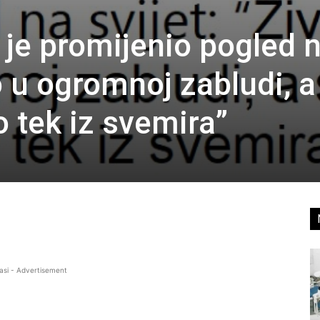
 je promijenio pogled 
o u ogromnoj zabludi, a
 tek iz svemira”
asi - Advertisement